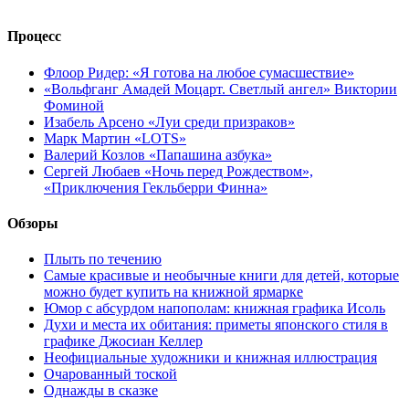
Процесс
Флоор Ридер: «Я готова на любое сумасшествие»
«Вольфганг Амадей Моцарт. Светлый ангел» Виктории
Фоминой
Изабель Арсено «Луи среди призраков»
Марк Мартин «LOTS»
Валерий Козлов «Папашина азбука»
Сергей Любаев «Ночь перед Рождеством»,
«Приключения Гекльберри Финна»
Обзоры
Плыть по течению
Самые красивые и необычные книги для детей, которые
можно будет купить на книжной ярмарке
Юмор с абсурдом напополам: книжная графика Исоль
Духи и места их обитания: приметы японского стиля в
графике Джосиан Келлер
Неофициальные художники и книжная иллюстрация
Очарованный тоской
Однажды в сказке