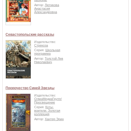
Казябра!
Автор:
Лютикова
Анастасия
Александровна
Севастопольские рассказы
Издательство:
Стрекоза
Серия:
Школьная
программа
Автор:
Толстой Лев
Николаевич
Пророчество Синей Звезды
Издательство:
ОлмаМедиаГрупп/
Просвещение
Серия:
Коты-
воители. Золотая
коллекция
Автор:
Хантер Эрин