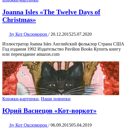
Joanna Isles «The Twelve Days of
Christmas»
by
Кот Оксюморон
/
20.12.2015
25.07.2020
Иллюстратор Joanna Isles Английский фольклор Страна США
Год издания 1992 Издательство Pavilion Books Купить книгу
или переиздание amazon.com
Книжки-картинки
,
Наши новинки
Юрий Васнецов «Кот-воркот»
by
Кот Оксюморон
/
06.09.2015
05.04.2019