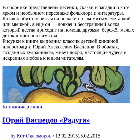
В сборнике представлены песенки, сказки и загадки о коте —
ярком и необычном персонаже фольклора и литературы.
Котик любит погреться на печке и полакомиться сметанкой
или мышкой, а ещё он — ловкач и бесстрашный вояка,
который всегда приходит на помощь друзьям, бережёт малых
деток и приносит им сны.
Рисунки к книге выполнил классик детской книжной
иллюстрации Юрий Алексеевич Васнецов. В образах,
созданных художником, живут добро, настоящие чудеса и
искренняя любовь к юным читателям.
Книжки-картинки
Юрий Васнецов «Радуга»
by
Кот Оксюморон
/
13.02.2015
15.02.2015