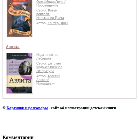
ОлмаМедиаГрупп/
Просвещение
Серия:
Коты-
воители.
Испытание Грача
Автор:
Хантер Эрин
Аэлита
Издательство:
Лабиринт
Серия:
Детская
художественная
литература
Автор:
Толстой
Алексей
Николаевич
©
Картинки и разговоры
- сайт об иллюстрации детской книги
Комментарии