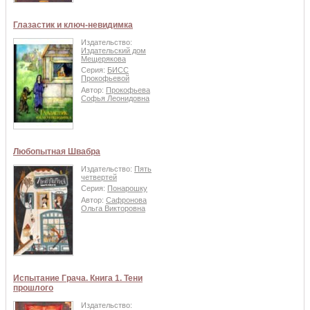
Глазастик и ключ-невидимка
Издательство:
Издательский дом
Мещерякова
Серия:
БИСС
Прокофьевой
Автор:
Прокофьева
Софья Леонидовна
Любопытная Швабра
Издательство:
Пять
четвертей
Серия:
Понарошку
Автор:
Сафронова
Ольга Викторовна
Испытание Грача. Книга 1. Тени
прошлого
Издательство: