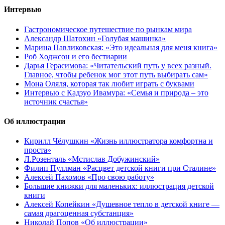
Интервью
Гастрономическое путешествие по рынкам мира
Александр Шатохин «Голубая машинка»
Марина Павликовская: «Это идеальная для меня книга»
Роб Ходжсон и его бестиарии
Дарья Герасимова: «Читательский путь у всех разный.
Главное, чтобы ребенок мог этот путь выбирать сам»
Мона Оляля, которая так любит играть с буквами
Интервью с Кадзуо Ивамура: «Семья и природа – это
источник счастья»
Об иллюстрации
Кирилл Чёлушкин «Жизнь иллюстратора комфортна и
проста»
Л.Розенталь «Мстислав Добужинский»
Филип Пуллман «Расцвет детской книги при Сталине»
Алексей Пахомов «Про свою работу»
Большие книжки для маленьких: иллюстрация детской
книги
Алексей Копейкин «Душевное тепло в детской книге —
самая драгоценная субстанция»
Николай Попов «Об иллюстрации»