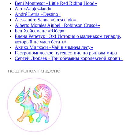
Beni Montresor «Little Red Riding Hood»
Ajo «Aapjes-land»
André Letria «Destino»
Alessandro Sanna «Crescendo»
Alberto Morales Ajubel «Robinson Crusoé»
Бен Хейсеманс «Юбер»
Елена Репетур «Эх! История о маленьком гепарде,
который не умел бегать»
Акико Миякоси «Чай в зимнем лесу»
Гастрономическое путешествие по рынкам мира
Сергей Любаев «Три обезьяны королевской крови»