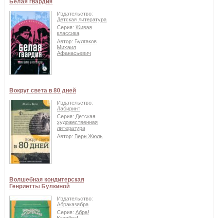
Белая гвардия
Издательство:
Детская литература
Серия:
Живая
классика
Автор:
Булгаков
Михаил
Афанасьевич
Вокруг света в 80 дней
Издательство:
Лабиринт
Серия:
Детская
художественная
литература
Автор:
Верн Жюль
Волшебная кондитерская
Генриетты Булкиной
Издательство:
Абраказябра
Серия:
Абра!