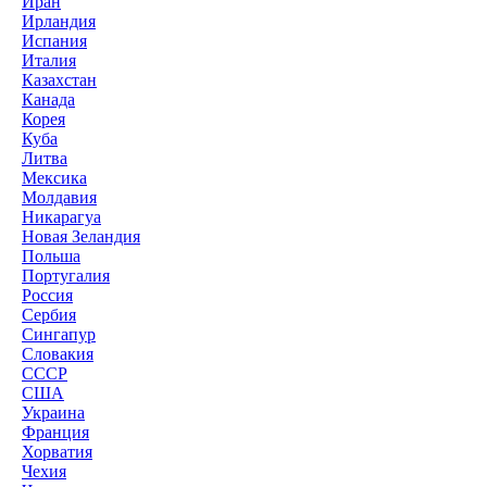
Иран
Ирландия
Испания
Италия
Казахстан
Канада
Корея
Куба
Литва
Мексика
Молдавия
Никарагуа
Новая Зеландия
Польша
Португалия
Россия
Сербия
Сингапур
Словакия
СССР
США
Украина
Франция
Хорватия
Чехия