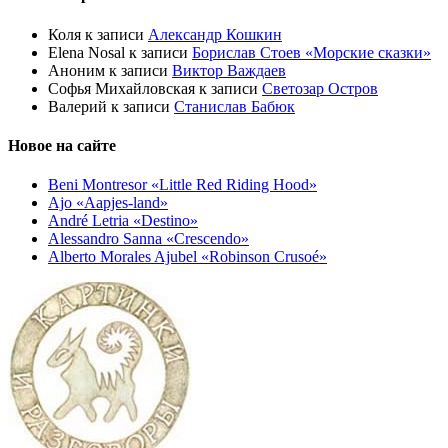
Коля
к записи
Александр Кошкин
Elena Nosal
к записи
Борислав Стоев «Морские сказки»
Аноним
к записи
Виктор Важдаев
Софья Михайловская
к записи
Светозар Остров
Валерий
к записи
Станислав Бабюк
Новое на сайте
Beni Montresor «Little Red Riding Hood»
Ajo «Aapjes-land»
André Letria «Destino»
Alessandro Sanna «Crescendo»
Alberto Morales Ajubel «Robinson Crusoé»