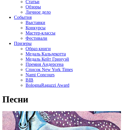
Статьи
Обзоры
Личное дело
События
Выставки
Конкурсы
Мастер-классы
Фестивали
Призеры
Образ книги
Медаль Кальдекотта
Медаль Кейт Гринуэй
Премия Андерсена
Список New York Times
Nami Concours
BIB
BolognaRagazzi Award
Песни