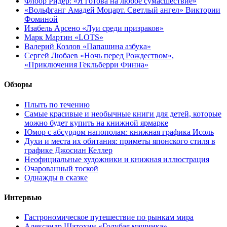
Флоор Ридер: «Я готова на любое сумасшествие»
«Вольфганг Амадей Моцарт. Светлый ангел» Виктории
Фоминой
Изабель Арсено «Луи среди призраков»
Марк Мартин «LOTS»
Валерий Козлов «Папашина азбука»
Сергей Любаев «Ночь перед Рождеством»,
«Приключения Гекльберри Финна»
Обзоры
Плыть по течению
Самые красивые и необычные книги для детей, которые
можно будет купить на книжной ярмарке
Юмор с абсурдом напополам: книжная графика Исоль
Духи и места их обитания: приметы японского стиля в
графике Джосиан Келлер
Неофициальные художники и книжная иллюстрация
Очарованный тоской
Однажды в сказке
Интервью
Гастрономическое путешествие по рынкам мира
Александр Шатохин «Голубая машинка»