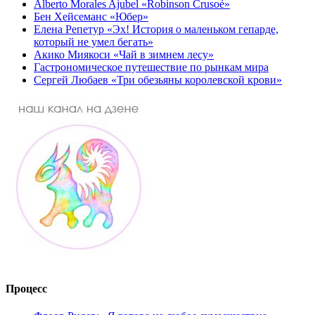
Alberto Morales Ajubel «Robinson Crusoé»
Бен Хейсеманс «Юбер»
Елена Репетур «Эх! История о маленьком гепарде,
который не умел бегать»
Акико Миякоси «Чай в зимнем лесу»
Гастрономическое путешествие по рынкам мира
Сергей Любаев «Три обезьяны королевской крови»
Процесс