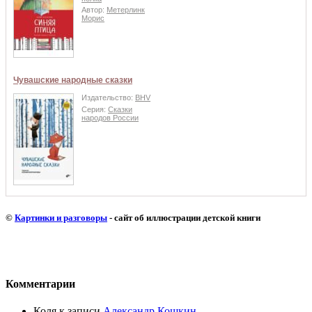
Автор:
Метерлинк
Морис
Чувашские народные сказки
Издательство:
BHV
Серия:
Сказки
народов России
©
Картинки и разговоры
- сайт об иллюстрации детской книги
Комментарии
Коля
к записи
Александр Кошкин