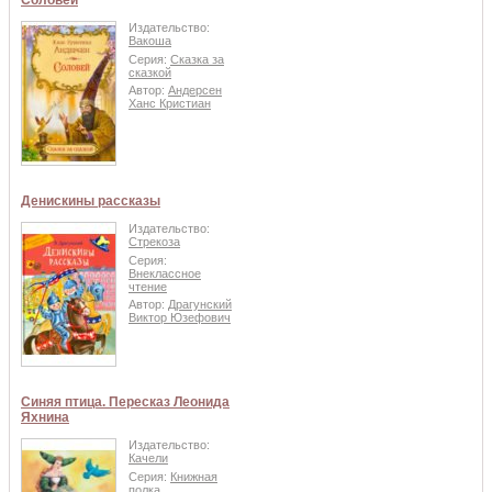
Соловей
Издательство:
Вакоша
Серия:
Сказка за
сказкой
Автор:
Андерсен
Ханс Кристиан
Денискины рассказы
Издательство:
Стрекоза
Серия:
Внеклассное
чтение
Автор:
Драгунский
Виктор Юзефович
Синяя птица. Пересказ Леонида
Яхнина
Издательство:
Качели
Серия:
Книжная
полка