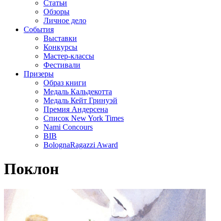
Статьи
Обзоры
Личное дело
События
Выставки
Конкурсы
Мастер-классы
Фестивали
Призеры
Образ книги
Медаль Кальдекотта
Медаль Кейт Гринуэй
Премия Андерсена
Список New York Times
Nami Concours
BIB
BolognaRagazzi Award
Поклон