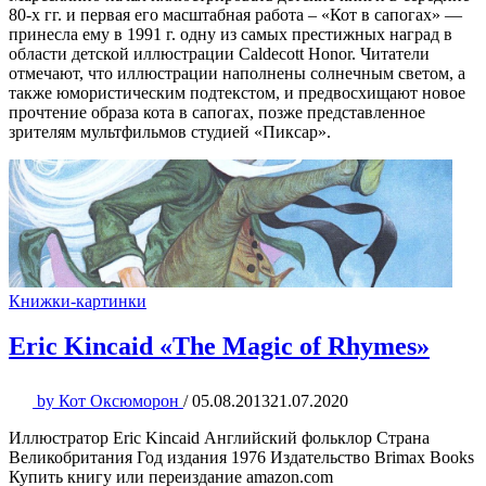
80-х гг. и первая его масштабная работа – «Кот в сапогах» —
принесла ему в 1991 г. одну из самых престижных наград в
области детской иллюстрации Caldecott Honor. Читатели
отмечают, что иллюстрации наполнены солнечным светом, а
также юмористическим подтекстом, и предвосхищают новое
прочтение образа кота в сапогах, позже представленное
зрителям мультфильмов студией «Пиксар».
Книжки-картинки
Eric Kincaid «The Magic of Rhymes»
by
Кот Оксюморон
/
05.08.2013
21.07.2020
Иллюстратор Eric Kincaid Английский фольклор Страна
Великобритания Год издания 1976 Издательство Brimax Books
Купить книгу или переиздание amazon.com