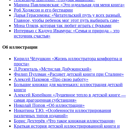
Марина Павликовская: «Это идеальная для меня книга»
Роб Ходжсон и его бестиарии
Дарья Герасимова: «Читательский путь у всех разный.
Главное, чтобы ребенок мог этот путь выбирать сам»
Мона Оляля, которая так любит играть с буквами
Интервью с Кадзуо Ивамура: «Семья и природа – это
источник счастья»
Об иллюстрации
Кирилл Чёлушкин «Жизнь иллюстратора комфортна и
проста»
Л.Розенталь «Мстислав Добужинский»
Филип Пуллман «Расцвет детской книги при Сталине»
Алексей Пахомов «Про свою работу»
Большие книжки для маленьких: иллюстрация детской
книги
Алексей Копейкин «Душевное тепло в детской книге —
самая драгоценная субстанция»
Николай Попов «Об иллюстрации»
Никитина Т.Ю. «Особенности иллюстрирования
различных типов изданий»
Борис Дехтерёв «Что такое книжная иллюстрация»
Краткая история детской иллюстрированной книги и