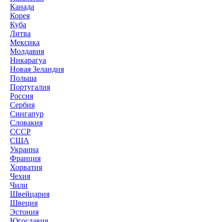
Канада
Корея
Куба
Литва
Мексика
Молдавия
Никарагуа
Новая Зеландия
Польша
Португалия
Россия
Сербия
Сингапур
Словакия
СССР
США
Украина
Франция
Хорватия
Чехия
Чили
Швейцария
Швеция
Эстония
Югославия