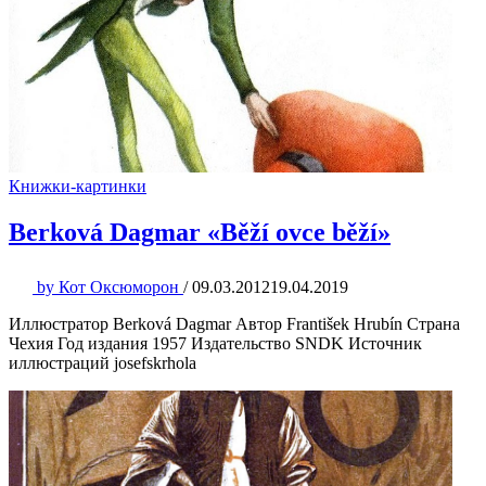
Книжки-картинки
Berková Dagmar «Běží ovce běží»
by
Кот Оксюморон
/
09.03.2012
19.04.2019
Иллюстратор Berková Dagmar Автор František Hrubín Страна
Чехия Год издания 1957 Издательство SNDK Источник
иллюстраций josefskrhola