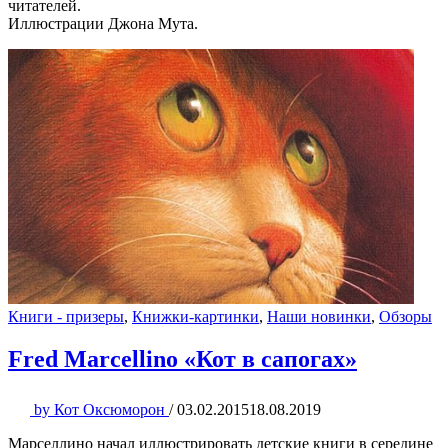
читателей.
Иллюстрации Джона Мута.
Книги - призеры
,
Книжки-картинки
,
Наши новинки
,
Обзоры
Fred Marcellino «Кот в сапогах»
by
Кот Оксюморон
/
03.02.2015
18.08.2019
Марселлино начал иллюстрировать детские книги в середине