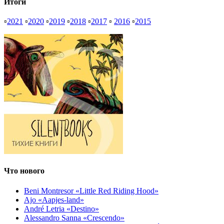
Итоги
▫
2021
▫
2020
▫
2019
▫
2018
▫
2017
▫
2016
▫
2015
Что нового
Beni Montresor «Little Red Riding Hood»
Ajo «Aapjes-land»
André Letria «Destino»
Alessandro Sanna «Crescendo»