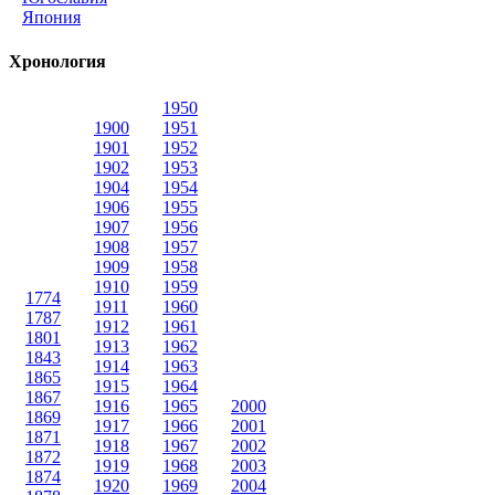
Япония
Хронология
1950
1900
1951
1901
1952
1902
1953
1904
1954
1906
1955
1907
1956
1908
1957
1909
1958
1910
1959
1774
1911
1960
1787
1912
1961
1801
1913
1962
1843
1914
1963
1865
1915
1964
1867
1916
1965
2000
1869
1917
1966
2001
1871
1918
1967
2002
1872
1919
1968
2003
1874
1920
1969
2004