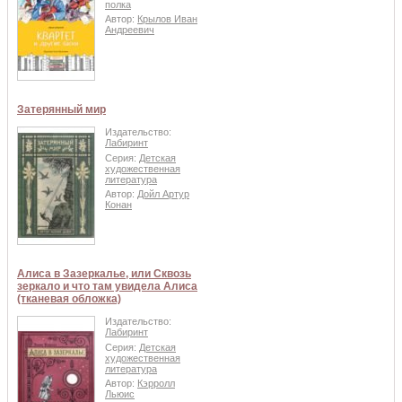
полка
Автор:
Крылов Иван
Андреевич
Затерянный мир
Издательство:
Лабиринт
Серия:
Детская
художественная
литература
Автор:
Дойл Артур
Конан
Алиса в Зазеркалье, или Сквозь
зеркало и что там увидела Алиса
(тканевая обложка)
Издательство:
Лабиринт
Серия:
Детская
художественная
литература
Автор:
Кэрролл
Льюис