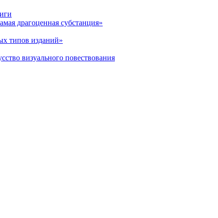
ниги
амая драгоценная субстанция»
ых типов изданий»
усство визуального повествования