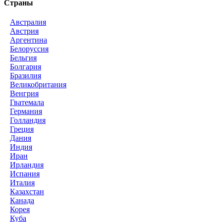
Страны
Австралия
Австрия
Аргентина
Белоруссия
Бельгия
Болгария
Бразилия
Великобритания
Венгрия
Гватемала
Германия
Голландия
Греция
Дания
Индия
Иран
Ирландия
Испания
Италия
Казахстан
Канада
Корея
Куба