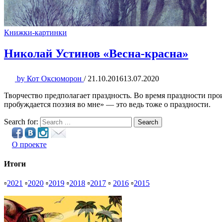
Книжки-картинки
Николай Устинов «Весна-красна»
by
Кот Оксюморон
/
21.10.2016
13.07.2020
Творчество предполагает праздность. Во время праздности пр
пробуждается поэзия во мне» — это ведь тоже о праздности.
Search for:
Search
О проекте
Итоги
▫
2021
▫
2020
▫
2019
▫
2018
▫
2017
▫
2016
▫
2015