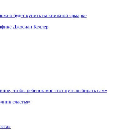
можно будет купить на книжной ярмарке
рафике Джосиан Келлер
авное, чтобы ребенок мог этот путь выбирать сам»
очник счастья»
оста»