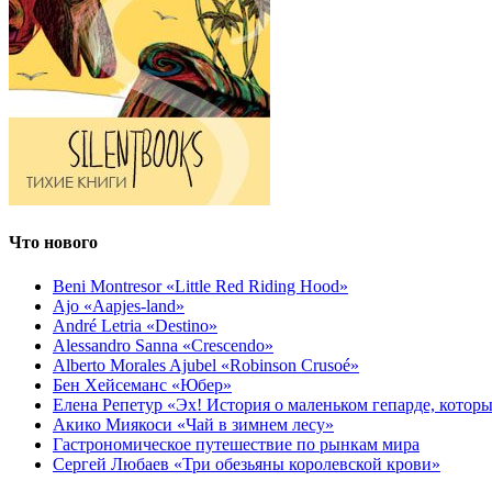
Что нового
Beni Montresor «Little Red Riding Hood»
Ajo «Aapjes-land»
André Letria «Destino»
Alessandro Sanna «Crescendo»
Alberto Morales Ajubel «Robinson Crusoé»
Бен Хейсеманс «Юбер»
Елена Репетур «Эх! История о маленьком гепарде, которы
Акико Миякоси «Чай в зимнем лесу»
Гастрономическое путешествие по рынкам мира
Сергей Любаев «Три обезьяны королевской крови»