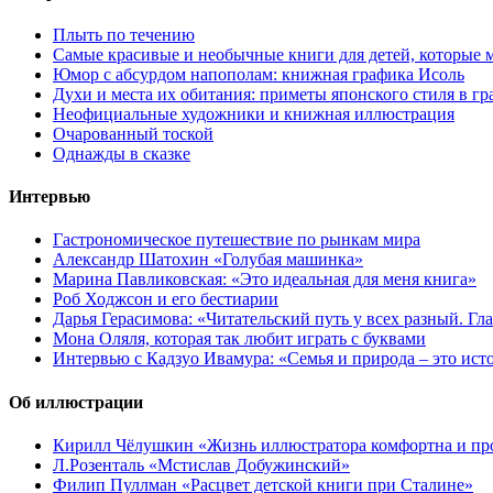
Плыть по течению
Самые красивые и необычные книги для детей, которые 
Юмор с абсурдом напополам: книжная графика Исоль
Духи и места их обитания: приметы японского стиля в г
Неофициальные художники и книжная иллюстрация
Очарованный тоской
Однажды в сказке
Интервью
Гастрономическое путешествие по рынкам мира
Александр Шатохин «Голубая машинка»
Марина Павликовская: «Это идеальная для меня книга»
Роб Ходжсон и его бестиарии
Дарья Герасимова: «Читательский путь у всех разный. Гл
Мона Оляля, которая так любит играть с буквами
Интервью с Кадзуо Ивамура: «Семья и природа – это ист
Об иллюстрации
Кирилл Чёлушкин «Жизнь иллюстратора комфортна и пр
Л.Розенталь «Мстислав Добужинский»
Филип Пуллман «Расцвет детской книги при Сталине»