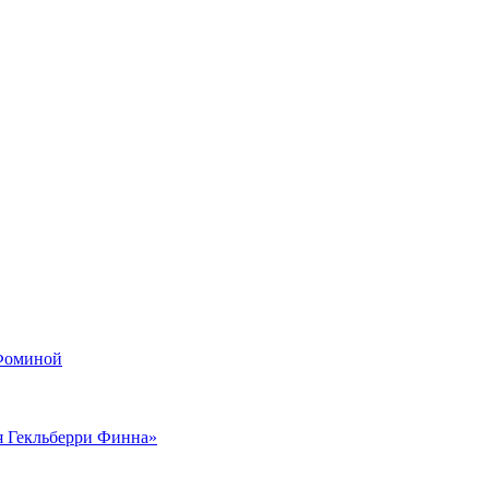
 Фоминой
я Гекльберри Финна»