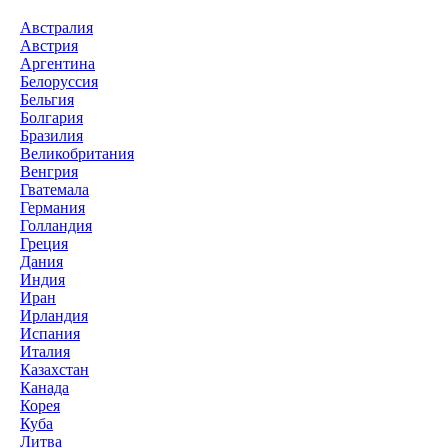
Австралия
Австрия
Аргентина
Белоруссия
Бельгия
Болгария
Бразилия
Великобритания
Венгрия
Гватемала
Германия
Голландия
Греция
Дания
Индия
Иран
Ирландия
Испания
Италия
Казахстан
Канада
Корея
Куба
Литва