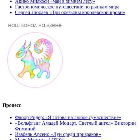
Акико Миякоси «Чай в зимнем лесу»
Гастрономическое путешествие по рынкам мира
Сергей Любаев «Три обезьяны королевской крови»
Процесс
Флоор Ридер: «Я готова на любое сумасшествие»
«Вольфганг Амадей Моцарт. Светлый ангел» Виктории
Фоминой
Изабель Арсено «Луи среди призраков»
Марк Мартин «LOTS»