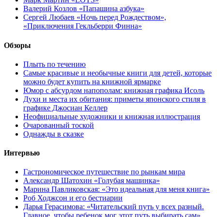
Валерий Козлов «Папашина азбука»
Сергей Любаев «Ночь перед Рождеством»,
«Приключения Гекльберри Финна»
Обзоры
Плыть по течению
Самые красивые и необычные книги для детей, которые
можно будет купить на книжной ярмарке
Юмор с абсурдом напополам: книжная графика Исоль
Духи и места их обитания: приметы японского стиля в
графике Джосиан Келлер
Неофициальные художники и книжная иллюстрация
Очарованный тоской
Однажды в сказке
Интервью
Гастрономическое путешествие по рынкам мира
Александр Шатохин «Голубая машинка»
Марина Павликовская: «Это идеальная для меня книга»
Роб Ходжсон и его бестиарии
Дарья Герасимова: «Читательский путь у всех разный.
Главное, чтобы ребенок мог этот путь выбирать сам»