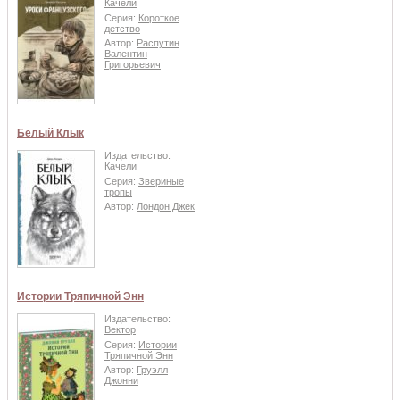
Качели
Серия:
Короткое
детство
Автор:
Распутин
Валентин
Григорьевич
Белый Клык
Издательство:
Качели
Серия:
Звериные
тропы
Автор:
Лондон Джек
Истории Тряпичной Энн
Издательство:
Вектор
Серия:
Истории
Тряпичной Энн
Автор:
Груэлл
Джонни