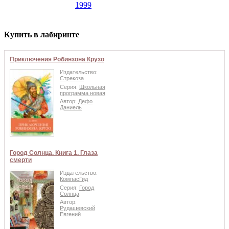
1999
Купить в лабиринте
Приключения Робинзона Крузо
Издательство:
Стрекоза
Серия:
Школьная
программа новая
Автор:
Дефо
Даниель
Город Солнца. Книга 1. Глаза
смерти
Издательство:
КомпасГид
Серия:
Город
Солнца
Автор:
Рудашевский
Евгений