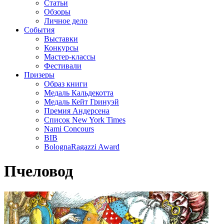
Статьи
Обзоры
Личное дело
События
Выставки
Конкурсы
Мастер-классы
Фестивали
Призеры
Образ книги
Медаль Кальдекотта
Медаль Кейт Гринуэй
Премия Андерсена
Список New York Times
Nami Concours
BIB
BolognaRagazzi Award
Пчеловод