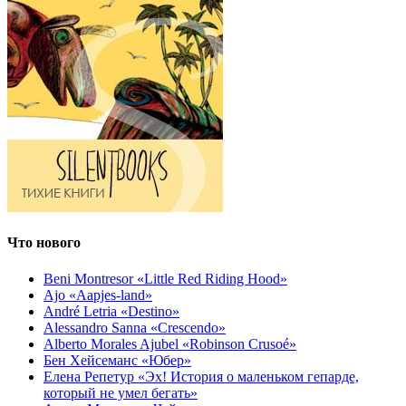
Что нового
Beni Montresor «Little Red Riding Hood»
Ajo «Aapjes-land»
André Letria «Destino»
Alessandro Sanna «Crescendo»
Alberto Morales Ajubel «Robinson Crusoé»
Бен Хейсеманс «Юбер»
Елена Репетур «Эх! История о маленьком гепарде,
который не умел бегать»