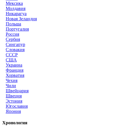
Мексика
Молдавия
Никарагуа
Новая Зеландия
Польша
Португалия
Россия
Сербия
Сингапур
Словакия
СССР
США
Украина
Франция
Хорватия
Чехия
Чили
Швейцария
Швеция
Эстония
Югославия
Япония
Хронология