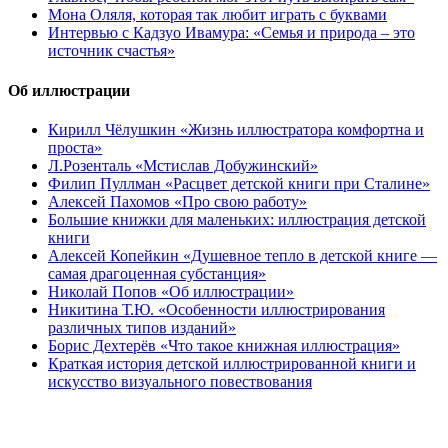
Мона Оляля, которая так любит играть с буквами
Интервью с Кадзуо Ивамура: «Семья и природа – это
источник счастья»
Об иллюстрации
Кирилл Чёлушкин «Жизнь иллюстратора комфортна и
проста»
Л.Розенталь «Мстислав Добужинский»
Филип Пуллман «Расцвет детской книги при Сталине»
Алексей Пахомов «Про свою работу»
Большие книжки для маленьких: иллюстрация детской
книги
Алексей Копейкин «Душевное тепло в детской книге —
самая драгоценная субстанция»
Николай Попов «Об иллюстрации»
Никитина Т.Ю. «Особенности иллюстрирования
различных типов изданий»
Борис Дехтерёв «Что такое книжная иллюстрация»
Краткая история детской иллюстрированной книги и
искусство визуального повествования