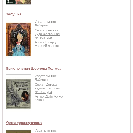
Золушка
Издательство:
Лабиринт
Серия:
Детская
художественная
литература
Автор:
Шварц
Евгений Львович
Приключения Шерлока Холмса
Издательство:
Лабиринт
Серия:
Детская
художественная
литература
Автор:
Дойл Артур
Конан
Уроки французского
Издательство: