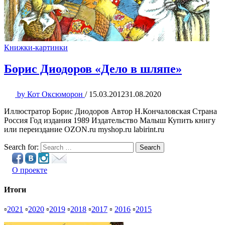
Книжки-картинки
Борис Диодоров «Дело в шляпе»
by
Кот Оксюморон
/
15.03.2012
31.08.2020
Иллюстратор Борис Диодоров Автор Н.Кончаловская Страна
Россия Год издания 1989 Издательство Малыш Купить книгу
или переиздание OZON.ru myshop.ru labirint.ru
Search for:
Search
О проекте
Итоги
▫
2021
▫
2020
▫
2019
▫
2018
▫
2017
▫
2016
▫
2015