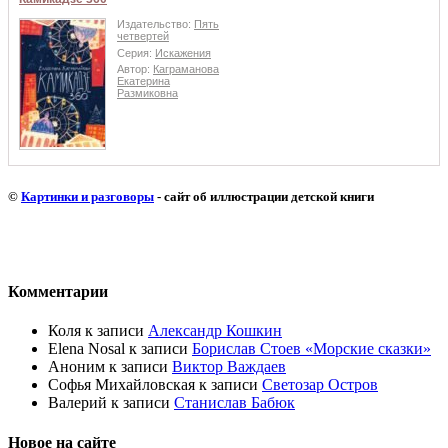
Издательство:
Пять
четвертей
Серия:
Искажения
Автор:
Каграманова
Екатерина
Размиковна
©
Картинки и разговоры
- сайт об иллюстрации детской книги
Комментарии
Коля
к записи
Александр Кошкин
Elena Nosal
к записи
Борислав Стоев «Морские сказки»
Аноним
к записи
Виктор Важдаев
Софья Михайловская
к записи
Светозар Остров
Валерий
к записи
Станислав Бабюк
Новое на сайте