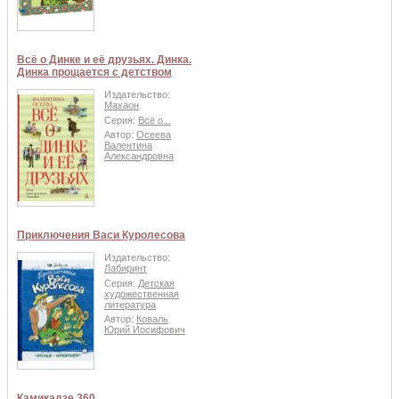
Всё о Динке и её друзьях. Динка.
Динка прощается с детством
Издательство:
Махаон
Серия:
Всё о...
Автор:
Осеева
Валентина
Александровна
Приключения Васи Куролесова
Издательство:
Лабиринт
Серия:
Детская
художественная
литература
Автор:
Коваль
Юрий Иосифович
Камикадзе 360