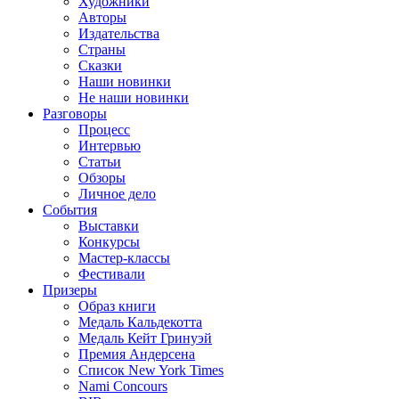
Художники
Авторы
Издательства
Страны
Сказки
Наши новинки
Не наши новинки
Разговоры
Процесс
Интервью
Статьи
Обзоры
Личное дело
События
Выставки
Конкурсы
Мастер-классы
Фестивали
Призеры
Образ книги
Медаль Кальдекотта
Медаль Кейт Гринуэй
Премия Андерсена
Список New York Times
Nami Concours