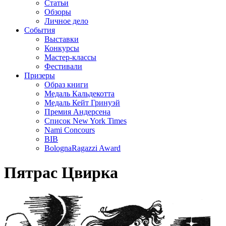
Статьи
Обзоры
Личное дело
События
Выставки
Конкурсы
Мастер-классы
Фестивали
Призеры
Образ книги
Медаль Кальдекотта
Медаль Кейт Гринуэй
Премия Андерсена
Список New York Times
Nami Concours
BIB
BolognaRagazzi Award
Пятрас Цвирка