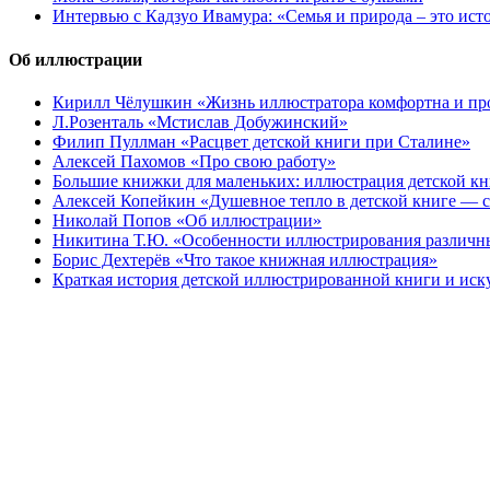
Интервью с Кадзуо Ивамура: «Семья и природа – это ист
Об иллюстрации
Кирилл Чёлушкин «Жизнь иллюстратора комфортна и пр
Л.Розенталь «Мстислав Добужинский»
Филип Пуллман «Расцвет детской книги при Сталине»
Алексей Пахомов «Про свою работу»
Большие книжки для маленьких: иллюстрация детской к
Алексей Копейкин «Душевное тепло в детской книге — с
Николай Попов «Об иллюстрации»
Никитина Т.Ю. «Особенности иллюстрирования различн
Борис Дехтерёв «Что такое книжная иллюстрация»
Краткая история детской иллюстрированной книги и иск