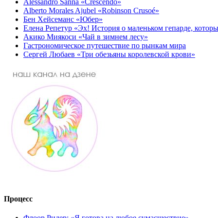
Alessandro Sanna «Crescendo»
Alberto Morales Ajubel «Robinson Crusoé»
Бен Хейсеманс «Юбер»
Елена Репетур «Эх! История о маленьком гепарде, которы
Акико Миякоси «Чай в зимнем лесу»
Гастрономическое путешествие по рынкам мира
Сергей Любаев «Три обезьяны королевской крови»
Процесс
Флоор Ридер: «Я готова на любое сумасшествие»