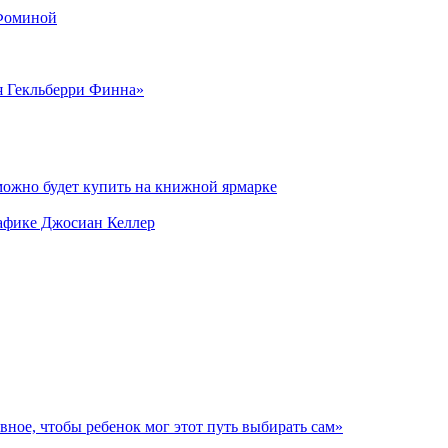
 Фоминой
я Гекльберри Финна»
можно будет купить на книжной ярмарке
рафике Джосиан Келлер
авное, чтобы ребенок мог этот путь выбирать сам»