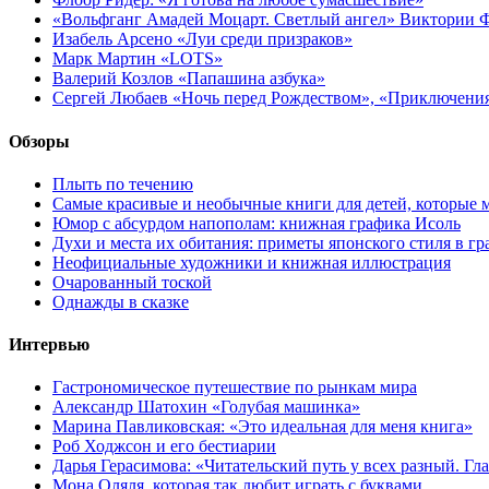
«Вольфганг Амадей Моцарт. Светлый ангел» Виктории
Изабель Арсено «Луи среди призраков»
Марк Мартин «LOTS»
Валерий Козлов «Папашина азбука»
Сергей Любаев «Ночь перед Рождеством», «Приключени
Обзоры
Плыть по течению
Самые красивые и необычные книги для детей, которые 
Юмор с абсурдом напополам: книжная графика Исоль
Духи и места их обитания: приметы японского стиля в г
Неофициальные художники и книжная иллюстрация
Очарованный тоской
Однажды в сказке
Интервью
Гастрономическое путешествие по рынкам мира
Александр Шатохин «Голубая машинка»
Марина Павликовская: «Это идеальная для меня книга»
Роб Ходжсон и его бестиарии
Дарья Герасимова: «Читательский путь у всех разный. Гл
Мона Оляля, которая так любит играть с буквами