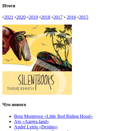
Итоги
▫
2021
▫
2020
▫
2019
▫
2018
▫
2017
▫
2016
▫
2015
Что нового
Beni Montresor «Little Red Riding Hood»
Ajo «Aapjes-land»
André Letria «Destino»