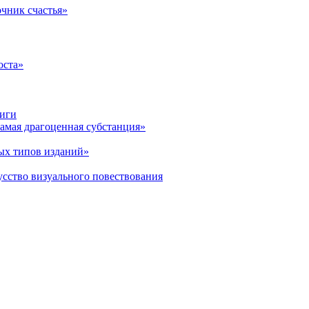
очник счастья»
оста»
ниги
амая драгоценная субстанция»
ых типов изданий»
усство визуального повествования