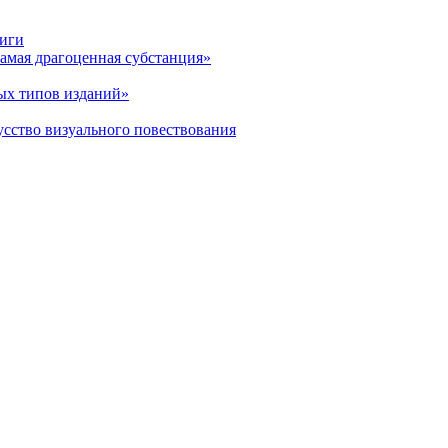
ниги
амая драгоценная субстанция»
ых типов изданий»
усство визуального повествования