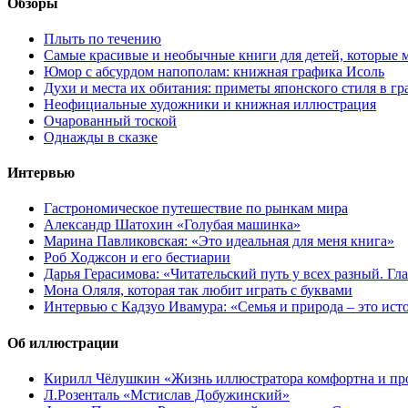
Обзоры
Плыть по течению
Самые красивые и необычные книги для детей, которые 
Юмор с абсурдом напополам: книжная графика Исоль
Духи и места их обитания: приметы японского стиля в г
Неофициальные художники и книжная иллюстрация
Очарованный тоской
Однажды в сказке
Интервью
Гастрономическое путешествие по рынкам мира
Александр Шатохин «Голубая машинка»
Марина Павликовская: «Это идеальная для меня книга»
Роб Ходжсон и его бестиарии
Дарья Герасимова: «Читательский путь у всех разный. Гл
Мона Оляля, которая так любит играть с буквами
Интервью с Кадзуо Ивамура: «Семья и природа – это ист
Об иллюстрации
Кирилл Чёлушкин «Жизнь иллюстратора комфортна и пр
Л.Розенталь «Мстислав Добужинский»