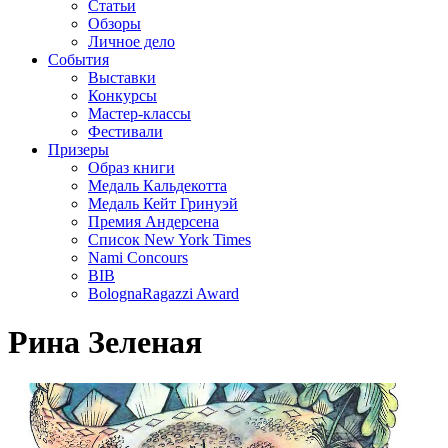
Статьи
Обзоры
Личное дело
События
Выставки
Конкурсы
Мастер-классы
Фестивали
Призеры
Образ книги
Медаль Кальдекотта
Медаль Кейт Гринуэй
Премия Андерсена
Список New York Times
Nami Concours
BIB
BolognaRagazzi Award
Рина Зеленая