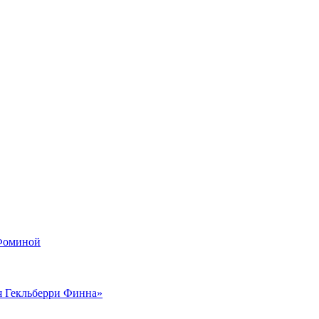
 Фоминой
я Гекльберри Финна»