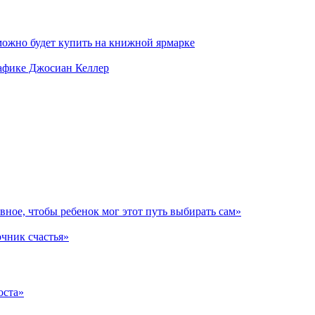
можно будет купить на книжной ярмарке
рафике Джосиан Келлер
авное, чтобы ребенок мог этот путь выбирать сам»
очник счастья»
оста»