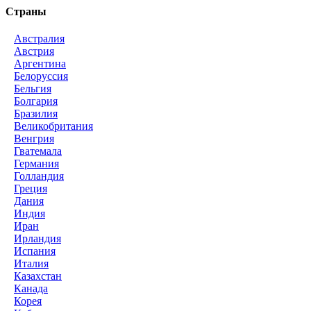
Страны
Австралия
Австрия
Аргентина
Белоруссия
Бельгия
Болгария
Бразилия
Великобритания
Венгрия
Гватемала
Германия
Голландия
Греция
Дания
Индия
Иран
Ирландия
Испания
Италия
Казахстан
Канада
Корея