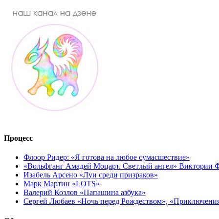
Процесс
Флоор Ридер: «Я готова на любое сумасшествие»
«Вольфганг Амадей Моцарт. Светлый ангел» Виктории
Изабель Арсено «Луи среди призраков»
Марк Мартин «LOTS»
Валерий Козлов «Папашина азбука»
Сергей Любаев «Ночь перед Рождеством», «Приключени