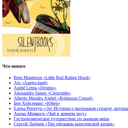
Что нового
Beni Montresor «Little Red Riding Hood»
Ajo «Aapjes-land»
André Letria «Destino»
Alessandro Sanna «Crescendo»
Alberto Morales Ajubel «Robinson Crusoé»
Бен Хейсеманс «Юбер»
Елена Репетур «Эх! История о маленьком гепарде, которы
Акико Миякоси «Чай в зимнем лесу»
Гастрономическое путешествие по рынкам мира
Сергей Любаев «Три обезьяны королевской крови»