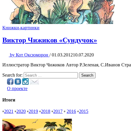
Книжки-картинки
Виктор Чижиков «Сундучок»
by
Кот Оксюморон
/
01.03.2012
10.07.2020
Иллюстратор Виктор Чижиков Автор Р.Зеленая, С.Иванов Стра
Search for:
Search
О проекте
Итоги
▫
2021
▫
2020
▫
2019
▫
2018
▫
2017
▫
2016
▫
2015