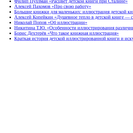
Филип Пуллман «Расцвет детской книги при Сталине»
Алексей Пахомов «Про свою работу»
Большие книжки для маленьких: иллюстрация детской к
Алексей Копейкин «Душевное тепло в детской книге — с
Николай Попов «Об иллюстрации»
Никитина Т.Ю. «Особенности иллюстрирования различн
Борис Дехтерёв «Что такое книжная иллюстрация»
Краткая история детской иллюстрированной книги и иск