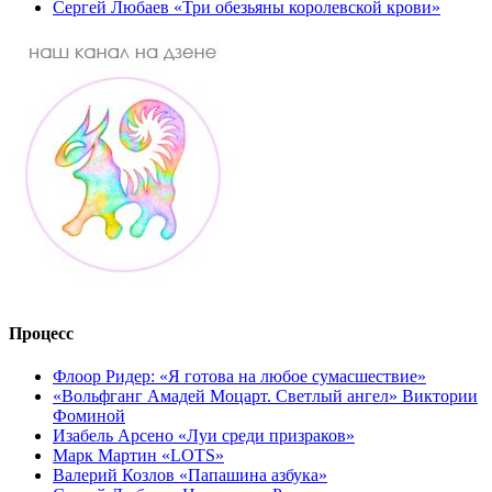
Сергей Любаев «Три обезьяны королевской крови»
Процесс
Флоор Ридер: «Я готова на любое сумасшествие»
«Вольфганг Амадей Моцарт. Светлый ангел» Виктории
Фоминой
Изабель Арсено «Луи среди призраков»
Марк Мартин «LOTS»
Валерий Козлов «Папашина азбука»