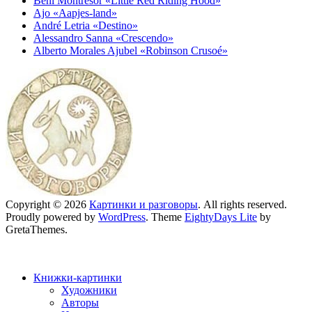
Beni Montresor «Little Red Riding Hood»
Ajo «Aapjes-land»
André Letria «Destino»
Alessandro Sanna «Crescendo»
Alberto Morales Ajubel «Robinson Crusoé»
Copyright © 2026
Картинки и разговоры
. All rights reserved.
Proudly powered by
WordPress
. Theme
EightyDays Lite
by
GretaThemes.
Книжки-картинки
Художники
Авторы