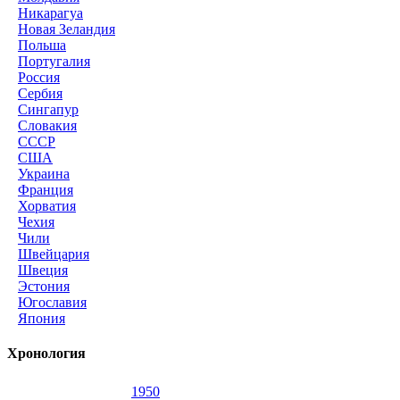
Никарагуа
Новая Зеландия
Польша
Португалия
Россия
Сербия
Сингапур
Словакия
СССР
США
Украина
Франция
Хорватия
Чехия
Чили
Швейцария
Швеция
Эстония
Югославия
Япония
Хронология
1950