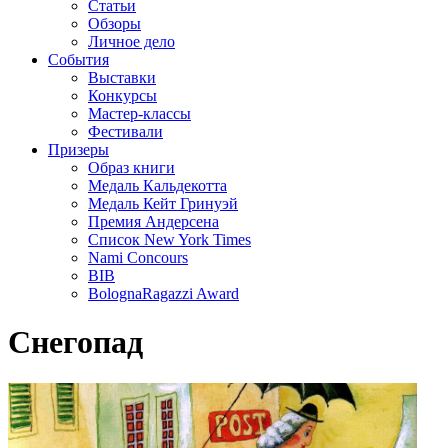
Статьи
Обзоры
Личное дело
События
Выставки
Конкурсы
Мастер-классы
Фестивали
Призеры
Образ книги
Медаль Кальдекотта
Медаль Кейт Гринуэй
Премия Андерсена
Список New York Times
Nami Concours
BIB
BolognaRagazzi Award
Снегопад