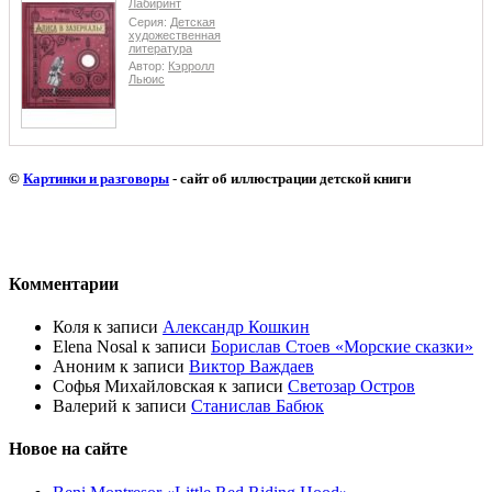
Лабиринт
Серия:
Детская
художественная
литература
Автор:
Кэрролл
Льюис
©
Картинки и разговоры
- сайт об иллюстрации детской книги
Комментарии
Коля
к записи
Александр Кошкин
Elena Nosal
к записи
Борислав Стоев «Морские сказки»
Аноним
к записи
Виктор Важдаев
Софья Михайловская
к записи
Светозар Остров
Валерий
к записи
Станислав Бабюк
Новое на сайте