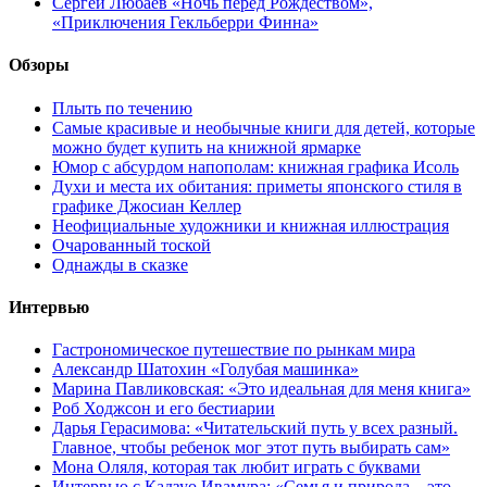
Сергей Любаев «Ночь перед Рождеством»,
«Приключения Гекльберри Финна»
Обзоры
Плыть по течению
Самые красивые и необычные книги для детей, которые
можно будет купить на книжной ярмарке
Юмор с абсурдом напополам: книжная графика Исоль
Духи и места их обитания: приметы японского стиля в
графике Джосиан Келлер
Неофициальные художники и книжная иллюстрация
Очарованный тоской
Однажды в сказке
Интервью
Гастрономическое путешествие по рынкам мира
Александр Шатохин «Голубая машинка»
Марина Павликовская: «Это идеальная для меня книга»
Роб Ходжсон и его бестиарии
Дарья Герасимова: «Читательский путь у всех разный.
Главное, чтобы ребенок мог этот путь выбирать сам»
Мона Оляля, которая так любит играть с буквами
Интервью с Кадзуо Ивамура: «Семья и природа – это