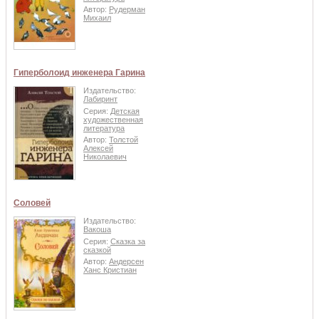
Автор:
Рудерман
Михаил
Гиперболоид инженера Гарина
Издательство:
Лабиринт
Серия:
Детская
художественная
литература
Автор:
Толстой
Алексей
Николаевич
Соловей
Издательство:
Вакоша
Серия:
Сказка за
сказкой
Автор:
Андерсен
Ханс Кристиан