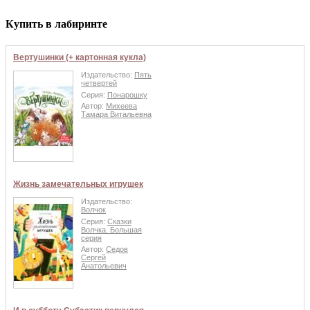
Купить в лабиринте
Вертушинки (+ картонная кукла)
Издательство:
Пять
четвертей
Серия:
Понарошку
Автор:
Михеева
Тамара Витальевна
Жизнь замечательных игрушек
Издательство:
Волчок
Серия:
Сказки
Волчка. Большая
серия
Автор:
Седов
Сергей
Анатольевич