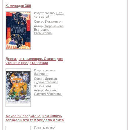
Камикадзе 360
Издательство:
Пять
четвертей
Серия:
Искажения
Автор:
Каграманова
Екатерина
Размиковна
Двенадцать месяцев. Сказка для
чтения и представления
Издательство:
Лабиринт
Серия:
Детская
художественная
литература
Автор:
Маршак
Самуил Яковлевич
Алиса в Зазеркалье, или Сквозь
зеркало и что там увидела Алиса
Издательство: