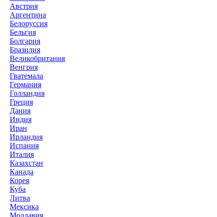
Австрия
Аргентина
Белоруссия
Бельгия
Болгария
Бразилия
Великобритания
Венгрия
Гватемала
Германия
Голландия
Греция
Дания
Индия
Иран
Ирландия
Испания
Италия
Казахстан
Канада
Корея
Куба
Литва
Мексика
Молдавия