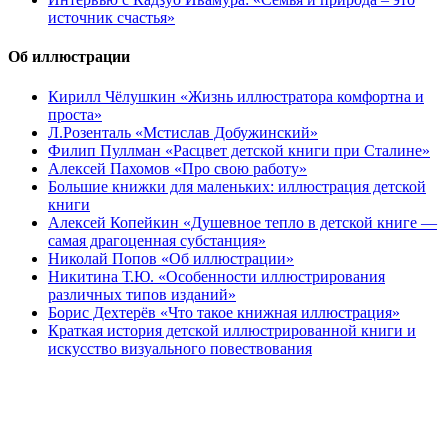
источник счастья»
Об иллюстрации
Кирилл Чёлушкин «Жизнь иллюстратора комфортна и
проста»
Л.Розенталь «Мстислав Добужинский»
Филип Пуллман «Расцвет детской книги при Сталине»
Алексей Пахомов «Про свою работу»
Большие книжки для маленьких: иллюстрация детской
книги
Алексей Копейкин «Душевное тепло в детской книге —
самая драгоценная субстанция»
Николай Попов «Об иллюстрации»
Никитина Т.Ю. «Особенности иллюстрирования
различных типов изданий»
Борис Дехтерёв «Что такое книжная иллюстрация»
Краткая история детской иллюстрированной книги и
искусство визуального повествования