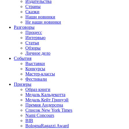
Издательства
Страны
Сказки
Наши новинки
Не наши новинки
Разговоры
Процесс
Интервью
Статьи
Обзоры
Личное дело
События
Выставки
Конкурсы
Мастер-классы
Фестивали
Призеры
Образ книги
Медаль Кальдекотта
Медаль Кейт Гринуэй
Премия Андерсена
Список New York Times
Nami Concours
BIB
BolognaRagazzi Award