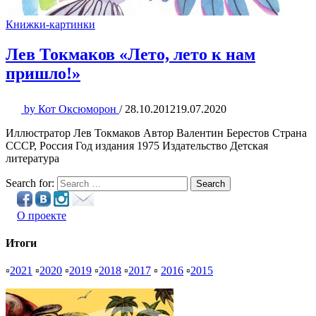
Книжки-картинки
Лев Токмаков «Лето, лето к нам
пришло!»
by
Кот Оксюморон
/
28.10.2012
19.07.2020
Иллюстратор Лев Токмаков Автор Валентин Берестов Страна
СССР, Россия Год издания 1975 Издательство Детская
литература
Search for:
Search
О проекте
Итоги
▫
2021
▫
2020
▫
2019
▫
2018
▫
2017
▫
2016
▫
2015