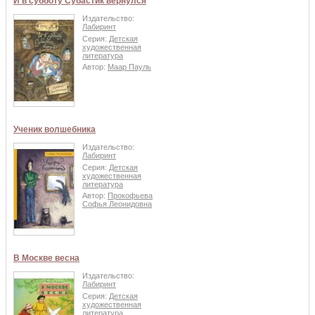
И в субботу Субастик вернулся
Издательство:
Лабиринт
Серия:
Детская
художественная
литература
Автор:
Маар Пауль
Ученик волшебника
Издательство:
Лабиринт
Серия:
Детская
художественная
литература
Автор:
Прокофьева
Софья Леонидовна
В Москве весна
Издательство:
Лабиринт
Серия:
Детская
художественная
литература