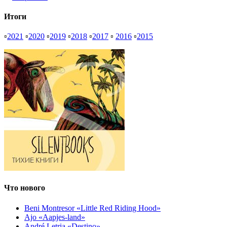
Итоги
▫
2021
▫
2020
▫
2019
▫
2018
▫
2017
▫
2016
▫
2015
Что нового
Beni Montresor «Little Red Riding Hood»
Ajo «Aapjes-land»
André Letria «Destino»