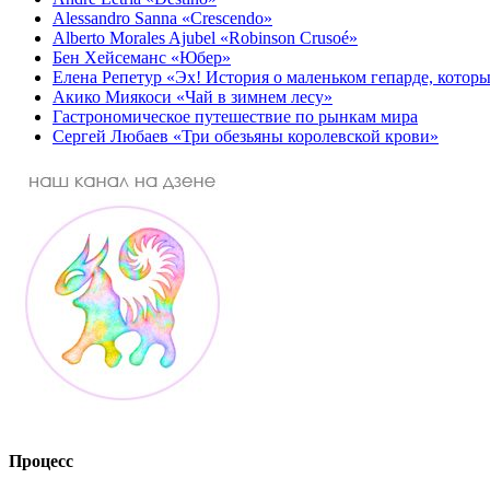
Alessandro Sanna «Crescendo»
Alberto Morales Ajubel «Robinson Crusoé»
Бен Хейсеманс «Юбер»
Елена Репетур «Эх! История о маленьком гепарде, которы
Акико Миякоси «Чай в зимнем лесу»
Гастрономическое путешествие по рынкам мира
Сергей Любаев «Три обезьяны королевской крови»
Процесс