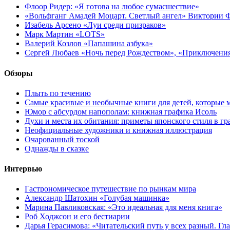
Флоор Ридер: «Я готова на любое сумасшествие»
«Вольфганг Амадей Моцарт. Светлый ангел» Виктории
Изабель Арсено «Луи среди призраков»
Марк Мартин «LOTS»
Валерий Козлов «Папашина азбука»
Сергей Любаев «Ночь перед Рождеством», «Приключени
Обзоры
Плыть по течению
Самые красивые и необычные книги для детей, которые 
Юмор с абсурдом напополам: книжная графика Исоль
Духи и места их обитания: приметы японского стиля в г
Неофициальные художники и книжная иллюстрация
Очарованный тоской
Однажды в сказке
Интервью
Гастрономическое путешествие по рынкам мира
Александр Шатохин «Голубая машинка»
Марина Павликовская: «Это идеальная для меня книга»
Роб Ходжсон и его бестиарии
Дарья Герасимова: «Читательский путь у всех разный. Гл