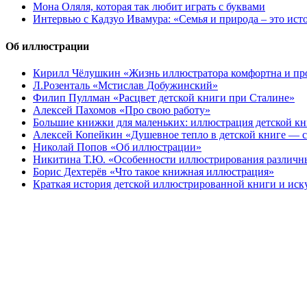
Мона Оляля, которая так любит играть с буквами
Интервью с Кадзуо Ивамура: «Семья и природа – это ист
Об иллюстрации
Кирилл Чёлушкин «Жизнь иллюстратора комфортна и пр
Л.Розенталь «Мстислав Добужинский»
Филип Пуллман «Расцвет детской книги при Сталине»
Алексей Пахомов «Про свою работу»
Большие книжки для маленьких: иллюстрация детской к
Алексей Копейкин «Душевное тепло в детской книге — с
Николай Попов «Об иллюстрации»
Никитина Т.Ю. «Особенности иллюстрирования различн
Борис Дехтерёв «Что такое книжная иллюстрация»
Краткая история детской иллюстрированной книги и иск