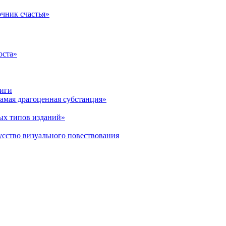
очник счастья»
оста»
ниги
амая драгоценная субстанция»
ых типов изданий»
усство визуального повествования