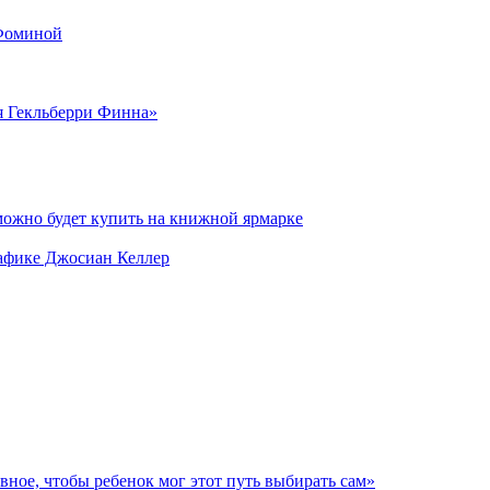
 Фоминой
я Гекльберри Финна»
можно будет купить на книжной ярмарке
рафике Джосиан Келлер
авное, чтобы ребенок мог этот путь выбирать сам»