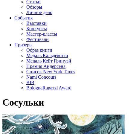
Статьи
Обзоры
Личное дело
События
Выставки
Конкурсы
Мастер-классы
Фестивали
Призеры
Образ книги
Медаль Кальдекотта
Медаль Кейт Гринуэй
Премия Андерсена
Список New York Times
Nami Concours
BIB
BolognaRagazzi Award
Сосульки