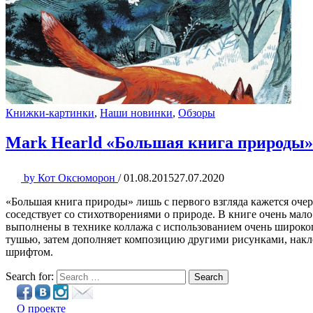
Книжки-картинки
,
Наши новинки
,
Обзоры
Mark Hearld «Большая книга природы»
by
Кот Оксюморон
/
01.08.2015
27.07.2020
«Большая книга природы» лишь с первого взгляда кажется оче
соседствует со стихотворениями о природе. В книге очень мало
выполнены в технике коллажа с использованием очень широког
тушью, затем дополняет композицию другими рисунками, накле
шрифтом.
Search for:
Search
О проекте