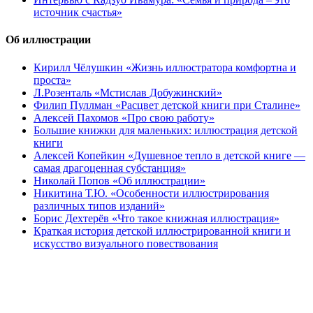
источник счастья»
Об иллюстрации
Кирилл Чёлушкин «Жизнь иллюстратора комфортна и
проста»
Л.Розенталь «Мстислав Добужинский»
Филип Пуллман «Расцвет детской книги при Сталине»
Алексей Пахомов «Про свою работу»
Большие книжки для маленьких: иллюстрация детской
книги
Алексей Копейкин «Душевное тепло в детской книге —
самая драгоценная субстанция»
Николай Попов «Об иллюстрации»
Никитина Т.Ю. «Особенности иллюстрирования
различных типов изданий»
Борис Дехтерёв «Что такое книжная иллюстрация»
Краткая история детской иллюстрированной книги и
искусство визуального повествования