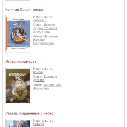
Капитан Соври-голова
Издательство:
Лабиринт
Серия:
Детская
художественная
литература
Автор:
Медведев
Валерий
Владимирович
Огнеопасный груз
Издательство:
Качели
Серия:
Короткое
детство
Автор:
Кассиль Лев
Абрамович
Сказки, подаренные с небес
Издательство:
Четыре