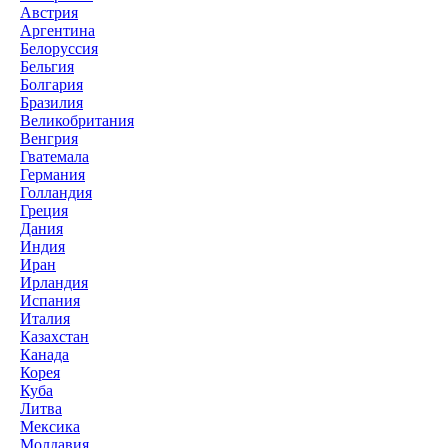
Австрия
Аргентина
Белоруссия
Бельгия
Болгария
Бразилия
Великобритания
Венгрия
Гватемала
Германия
Голландия
Греция
Дания
Индия
Иран
Ирландия
Испания
Италия
Казахстан
Канада
Корея
Куба
Литва
Мексика
Молдавия