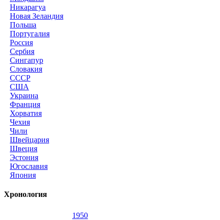
Никарагуа
Новая Зеландия
Польша
Португалия
Россия
Сербия
Сингапур
Словакия
СССР
США
Украина
Франция
Хорватия
Чехия
Чили
Швейцария
Швеция
Эстония
Югославия
Япония
Хронология
1950