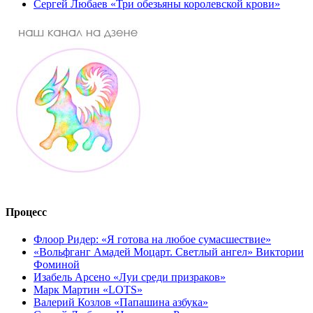
Сергей Любаев «Три обезьяны королевской крови»
Процесс
Флоор Ридер: «Я готова на любое сумасшествие»
«Вольфганг Амадей Моцарт. Светлый ангел» Виктории
Фоминой
Изабель Арсено «Луи среди призраков»
Марк Мартин «LOTS»
Валерий Козлов «Папашина азбука»