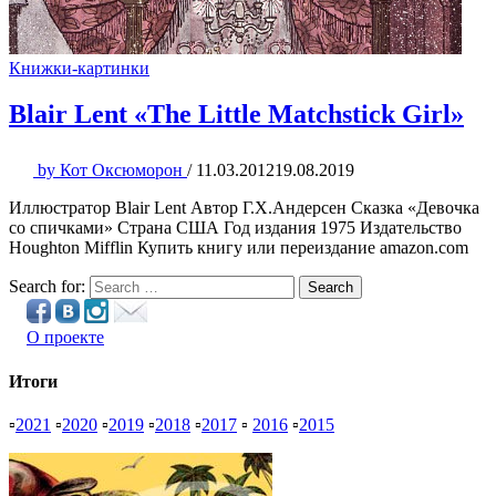
Книжки-картинки
Blair Lent «The Little Matchstick Girl»
by
Кот Оксюморон
/
11.03.2012
19.08.2019
Иллюстратор Blair Lent Автор Г.Х.Андерсен Сказка «Девочка
со спичками» Страна США Год издания 1975 Издательство
Houghton Mifflin Купить книгу или переиздание amazon.com
Search for:
Search
О проекте
Итоги
▫
2021
▫
2020
▫
2019
▫
2018
▫
2017
▫
2016
▫
2015