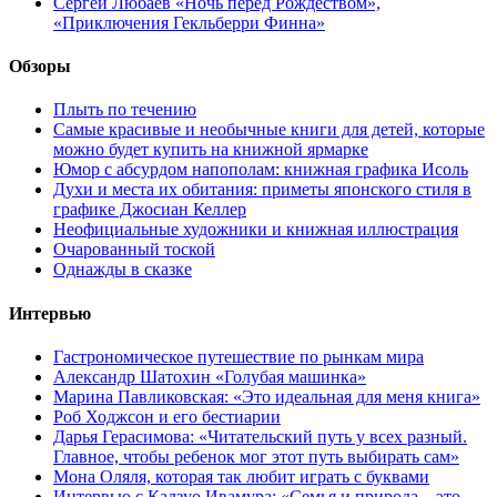
Сергей Любаев «Ночь перед Рождеством»,
«Приключения Гекльберри Финна»
Обзоры
Плыть по течению
Самые красивые и необычные книги для детей, которые
можно будет купить на книжной ярмарке
Юмор с абсурдом напополам: книжная графика Исоль
Духи и места их обитания: приметы японского стиля в
графике Джосиан Келлер
Неофициальные художники и книжная иллюстрация
Очарованный тоской
Однажды в сказке
Интервью
Гастрономическое путешествие по рынкам мира
Александр Шатохин «Голубая машинка»
Марина Павликовская: «Это идеальная для меня книга»
Роб Ходжсон и его бестиарии
Дарья Герасимова: «Читательский путь у всех разный.
Главное, чтобы ребенок мог этот путь выбирать сам»
Мона Оляля, которая так любит играть с буквами
Интервью с Кадзуо Ивамура: «Семья и природа – это