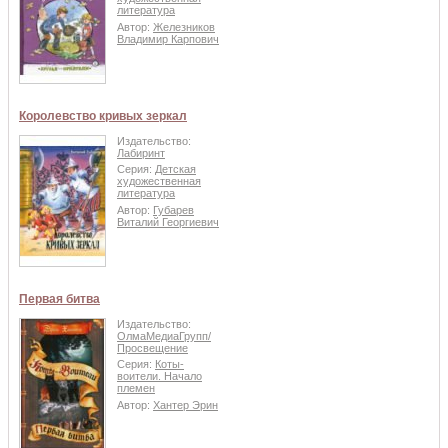
литература
Автор:
Железников
Владимир Карпович
Королевство кривых зеркал
Издательство:
Лабиринт
Серия:
Детская
художественная
литература
Автор:
Губарев
Виталий Георгиевич
Первая битва
Издательство:
ОлмаМедиаГрупп/
Просвещение
Серия:
Коты-
воители. Начало
племен
Автор:
Хантер Эрин