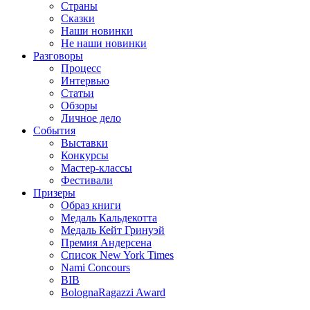
Страны
Сказки
Наши новинки
Не наши новинки
Разговоры
Процесс
Интервью
Статьи
Обзоры
Личное дело
События
Выставки
Конкурсы
Мастер-классы
Фестивали
Призеры
Образ книги
Медаль Кальдекотта
Медаль Кейт Гринуэй
Премия Андерсена
Список New York Times
Nami Concours
BIB
BolognaRagazzi Award