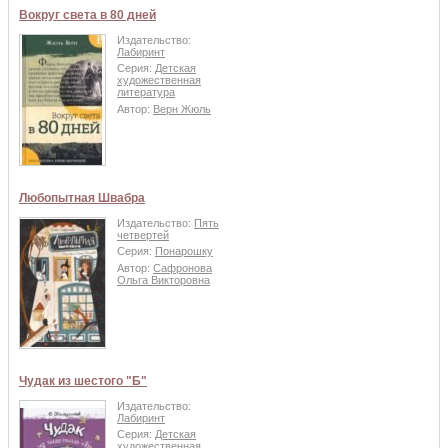
Вокруг света в 80 дней
Издательство:
Лабиринт
Серия:
Детская
художественная
литература
Автор:
Верн Жюль
Любопытная Швабра
Издательство:
Пять
четвертей
Серия:
Понарошку
Автор:
Сафронова
Ольга Викторовна
Чудак из шестого "Б"
Издательство:
Лабиринт
Серия:
Детская
художественная