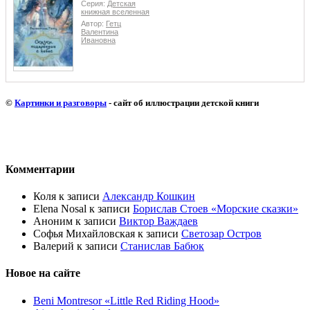
Серия:
Детская
книжная вселенная
Автор:
Гетц
Валентина
Ивановна
©
Картинки и разговоры
- сайт об иллюстрации детской книги
Комментарии
Коля
к записи
Александр Кошкин
Elena Nosal
к записи
Борислав Стоев «Морские сказки»
Аноним
к записи
Виктор Важдаев
Софья Михайловская
к записи
Светозар Остров
Валерий
к записи
Станислав Бабюк
Новое на сайте
Beni Montresor «Little Red Riding Hood»