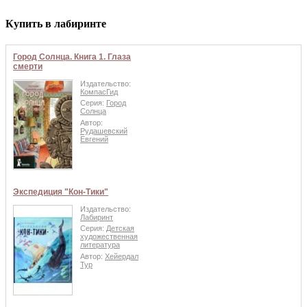
Купить в лабиринте
Город Солнца. Книга 1. Глаза
смерти
Издательство:
КомпасГид
Серия:
Город
Солнца
Автор:
Рудашевский
Евгений
Экспедиция "Кон-Тики"
Издательство:
Лабиринт
Серия:
Детская
художественная
литература
Автор:
Хейердал
Тур