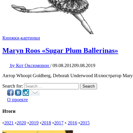
Книжки-картинки
Maryn Roos «Sugar Plum Ballerinas»
by
Кот Оксюморон
/
09.08.2012
09.08.2019
Автор Whoopi Goldberg, Deborah Underwood Иллюстратор Maryn 
Search for:
Search
О проекте
Итоги
▫
2021
▫
2020
▫
2019
▫
2018
▫
2017
▫
2016
▫
2015