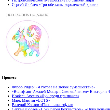
Гастрономическое путешествие по рынкам мира
Сергей Любаев «Три обезьяны королевской крови»
Процесс
Флоор Ридер: «Я готова на любое сумасшествие»
«Вольфганг Амадей Моцарт. Светлый ангел» Виктории
Изабель Арсено «Луи среди призраков»
Марк Мартин «LOTS»
Валерий Козлов «Папашина азбука»
Сергей Любаев «Ночь перед Рождеством», «Приключени