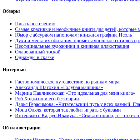
Обзоры
Плыть по течению
Самые красивые и необычные книги для детей, которые 
Юмор с абсурдом напополам: книжная графика Исоль
Духи и места их обитания: приметы японского стиля в г
Неофициальные художники и книжная иллюстрация
Очарованный тоской
Однажды в сказке
Интервью
Гастрономическое путешествие по рынкам мира
Александр Шатохин «Голубая машинка»
Марина Павликовская: «Это идеальная для меня книга»
Роб Ходжсон и его бестиарии
Дарья Герасимова: «Читательский путь у всех разный. Гл
Мона Оляля, которая так любит играть с буквами
Интервью с Кадзуо Ивамура: «Семья и природа – это ист
Об иллюстрации