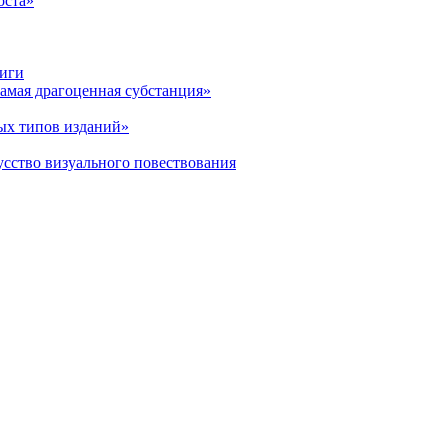
оста»
ниги
амая драгоценная субстанция»
ых типов изданий»
усство визуального повествования