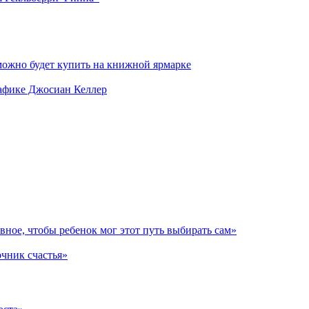
можно будет купить на книжной ярмарке
рафике Джосиан Келлер
авное, чтобы ребенок мог этот путь выбирать сам»
очник счастья»