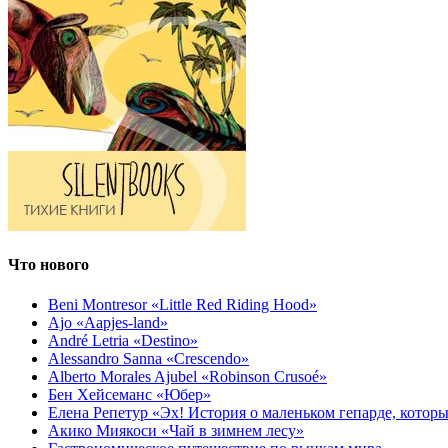
Что нового
Beni Montresor «Little Red Riding Hood»
Ajo «Aapjes-land»
André Letria «Destino»
Alessandro Sanna «Crescendo»
Alberto Morales Ajubel «Robinson Crusoé»
Бен Хейсеманс «Юбер»
Елена Репетур «Эх! История о маленьком гепарде, которы
Акико Миякоси «Чай в зимнем лесу»