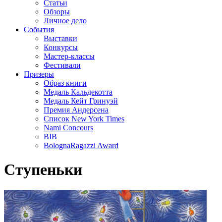
Статьи
Обзоры
Личное дело
События
Выставки
Конкурсы
Мастер-классы
Фестивали
Призеры
Образ книги
Медаль Кальдекотта
Медаль Кейт Гринуэй
Премия Андерсена
Список New York Times
Nami Concours
BIB
BolognaRagazzi Award
Ступеньки