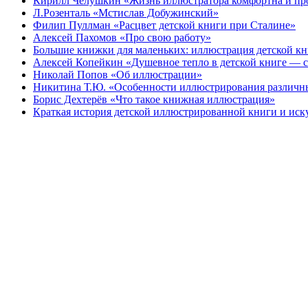
Кирилл Чёлушкин «Жизнь иллюстратора комфортна и пр
Л.Розенталь «Мстислав Добужинский»
Филип Пуллман «Расцвет детской книги при Сталине»
Алексей Пахомов «Про свою работу»
Большие книжки для маленьких: иллюстрация детской к
Алексей Копейкин «Душевное тепло в детской книге — с
Николай Попов «Об иллюстрации»
Никитина Т.Ю. «Особенности иллюстрирования различн
Борис Дехтерёв «Что такое книжная иллюстрация»
Краткая история детской иллюстрированной книги и иск