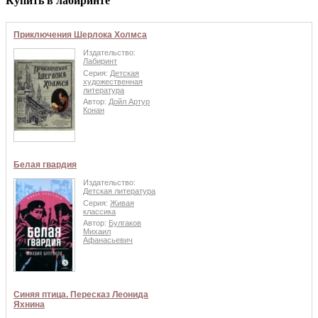
Купить в лабиринте
Приключения Шерлока Холмса
Издательство:
Лабиринт
Серия:
Детская
художественная
литература
Автор:
Дойл Артур
Конан
Белая гвардия
Издательство:
Детская литература
Серия:
Живая
классика
Автор:
Булгаков
Михаил
Афанасьевич
Синяя птица. Пересказ Леонида
Яхнина