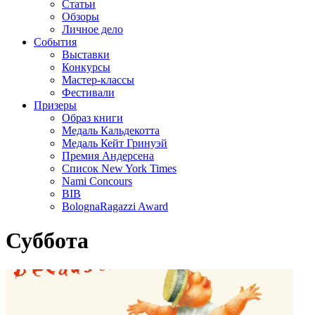
Статьи
Обзоры
Личное дело
События
Выставки
Конкурсы
Мастер-классы
Фестивали
Призеры
Образ книги
Медаль Кальдекотта
Медаль Кейт Гринуэй
Премия Андерсена
Список New York Times
Nami Concours
BIB
BolognaRagazzi Award
Суббота