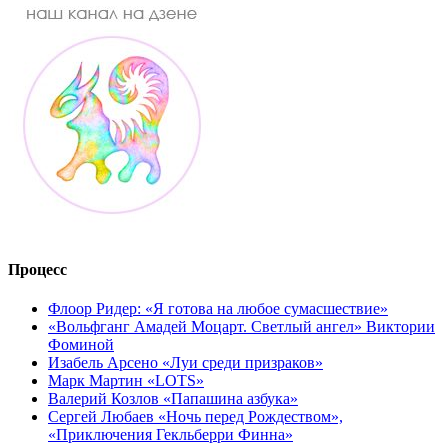
Процесс
Флоор Ридер: «Я готова на любое сумасшествие»
«Вольфганг Амадей Моцарт. Светлый ангел» Виктории
Фоминой
Изабель Арсено «Луи среди призраков»
Марк Мартин «LOTS»
Валерий Козлов «Папашина азбука»
Сергей Любаев «Ночь перед Рождеством»,
«Приключения Гекльберри Финна»