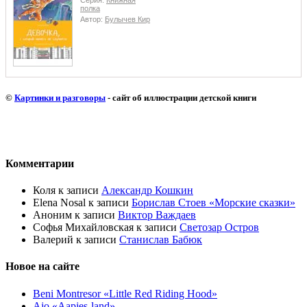
полка
Автор:
Булычев Кир
©
Картинки и разговоры
- сайт об иллюстрации детской книги
Комментарии
Коля
к записи
Александр Кошкин
Elena Nosal
к записи
Борислав Стоев «Морские сказки»
Аноним
к записи
Виктор Важдаев
Софья Михайловская
к записи
Светозар Остров
Валерий
к записи
Станислав Бабюк
Новое на сайте
Beni Montresor «Little Red Riding Hood»
Ajo «Aapjes-land»