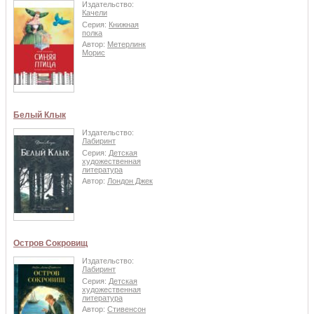
Издательство:
Качели
Серия:
Книжная
полка
Автор:
Метерлинк
Морис
Белый Клык
Издательство:
Лабиринт
Серия:
Детская
художественная
литература
Автор:
Лондон Джек
Остров Сокровищ
Издательство:
Лабиринт
Серия:
Детская
художественная
литература
Автор:
Стивенсон