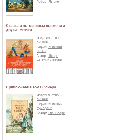
Роберт Льюис
Сказка о потерянном времени и
другие сказки
Издательство:
Качели
Серия:
Книжная
полка
Автор:
Шварц
Евгений Львович
Приключения Тома Сойера
Издательство:
Качели
Серия:
Книжный
бумеранг
Автор:
Твен Марк