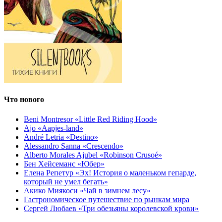
Что нового
Beni Montresor «Little Red Riding Hood»
Ajo «Aapjes-land»
André Letria «Destino»
Alessandro Sanna «Crescendo»
Alberto Morales Ajubel «Robinson Crusoé»
Бен Хейсеманс «Юбер»
Елена Репетур «Эх! История о маленьком гепарде,
который не умел бегать»
Акико Миякоси «Чай в зимнем лесу»
Гастрономическое путешествие по рынкам мира
Сергей Любаев «Три обезьяны королевской крови»