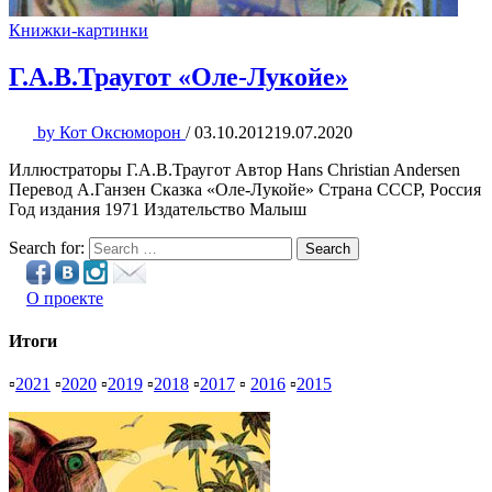
Книжки-картинки
Г.А.В.Траугот «Оле-Лукойе»
by
Кот Оксюморон
/
03.10.2012
19.07.2020
Иллюстраторы Г.А.В.Траугот Автор Hans Christian Andersen
Перевод А.Ганзен Сказка «Оле-Лукойе» Страна СССР, Россия
Год издания 1971 Издательство Малыш
Search for:
Search
О проекте
Итоги
▫
2021
▫
2020
▫
2019
▫
2018
▫
2017
▫
2016
▫
2015