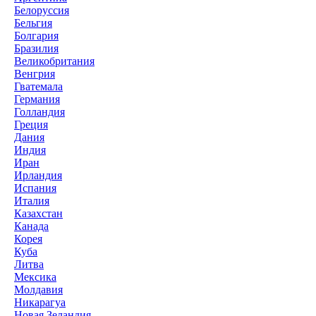
Белоруссия
Бельгия
Болгария
Бразилия
Великобритания
Венгрия
Гватемала
Германия
Голландия
Греция
Дания
Индия
Иран
Ирландия
Испания
Италия
Казахстан
Канада
Корея
Куба
Литва
Мексика
Молдавия
Никарагуа
Новая Зеландия