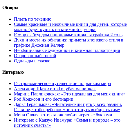
Обзоры
Плыть по течению
Самые красивые и необычные книги для детей, которые
можно будет купить на книжной ярмарке
Юмор с абсурдом напополам: книжная графика Исоль
Духи и места их обитания: приметы японского стиля в
графике Джосиан Келлер
Неофициальные художники и книжная иллюстрация
Очарованный тоской
Однажды в сказке
Интервью
Гастрономическое путешествие по рынкам мира
Александр Шатохин «Голубая машинка»
Марина Павликовская: «Это идеальная для меня книга»
Роб Ходжсон и его бестиарии
Дарья Герасимова: «Читательский путь у всех разный.
Главное, чтобы ребенок мог этот путь выбирать сам»
Мона Оляля, которая так любит играть с буквами
Интервью с Кадзуо Ивамура: «Семья и природа – это
источник счастья»