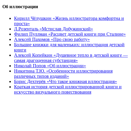
Об иллюстрации
Кирилл Чёлушкин «Жизнь иллюстратора комфортна и
проста»
Л.Розенталь «Мстислав Добужинский»
Филип Пуллман «Расцвет детской книги при Сталине»
Алексей Пахомов «Про свою работу»
Большие книжки для маленьких: иллюстрация детской
книги
Алексей Копейкин «Душевное тепло в детской книге —
самая драгоценная субстанция»
Николай Попов «Об иллюстрации»
Никитина Т.Ю. «Особенности иллюстрирования
различных типов изданий»
Борис Дехтерёв «Что такое книжная иллюстрация»
Краткая история детской иллюстрированной книги и
искусство визуального повествования