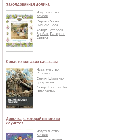
Заколдованная долина
Издательство:
Качели
Серия:
Сказки
Лисьего Леса
Автор:
Патерсон
Брайан
,
Патерсон
Синтия
Севастопольские рассказы
Издательство:
Стрекоза
Серия:
Школьная
программа
Автор:
Толстой Лев
Николаевич
Девочка, с которой ничего не
случится
Издательство:
Качели
Серия:
Книжная