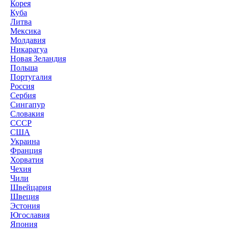
Корея
Куба
Литва
Мексика
Молдавия
Никарагуа
Новая Зеландия
Польша
Португалия
Россия
Сербия
Сингапур
Словакия
СССР
США
Украина
Франция
Хорватия
Чехия
Чили
Швейцария
Швеция
Эстония
Югославия
Япония