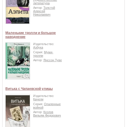
литература
Автор:
Толстой
Алексей
Николаевич
Маленькие тролли и большое
наводнение
Издательство:
Азбука
Серия:
Муми-
тролли
Автор:
Янссон Туве
Витька с Чапаевской улицы
Издательство:
Качели
Серия:
Опаленные
войной
Автор:
Козлов
Вильям Федорович