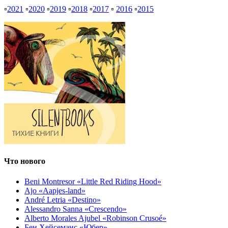
▫
2021
▫
2020
▫
2019
▫
2018
▫
2017
▫
2016
▫
2015
Что нового
Beni Montresor «Little Red Riding Hood»
Ajo «Aapjes-land»
André Letria «Destino»
Alessandro Sanna «Crescendo»
Alberto Morales Ajubel «Robinson Crusoé»
Бен Хейсеманс «Юбер»