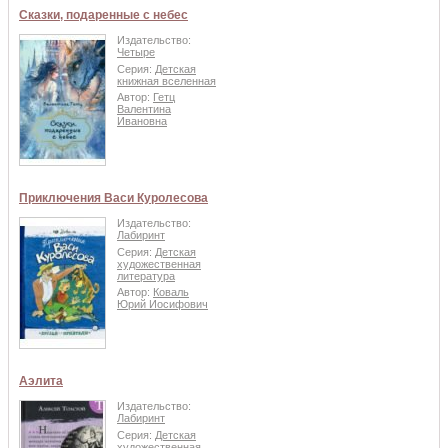
Сказки, подаренные с небес
Издательство:
Четыре
Серия:
Детская
книжная вселенная
Автор:
Гетц
Валентина
Ивановна
Приключения Васи Куролесова
Издательство:
Лабиринт
Серия:
Детская
художественная
литература
Автор:
Коваль
Юрий Иосифович
Аэлита
Издательство:
Лабиринт
Серия:
Детская
художественная