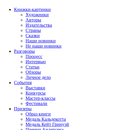
Книжки-картинки
Художники
Авторы
Издательства
Страны
Сказки
Наши новинки
Не наши новинки
Разговоры
Процесс
Интервью
Статьи
Обзоры
Личное дело
События
Выставки
Конкурсы
Мастер-классы
Фестивали
Призеры
Образ книги
Медаль Кальдекотта
Медаль Кейт Гринуэй
Премия Андерсена