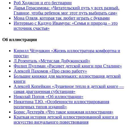
Роб Ходжсон и его бестиарии
Дарья Герасимова: «Читательский путь у всех разный.
Главное, чтобы ребенок мог этот путь выбирать сам»
Мона Оляля, которая так любит играть с буквами
Интервью с Кадзуо Ивамура: «Семья и природа – это
источник счастья»
Об иллюстрации
Кирилл Чёлушкин «Жизнь иллюстратора комфортна и
проста»
Л.Розенталь «Мстислав Добужинский»
Филип Пуллман «Расцвет детской книги при Сталине»
Алексей Пахомов «Про свою работу»
Большие книжки для маленьких: иллюстрация детской
книги
Алексей Копейкин «Душевное тепло в детской книге —
самая драгоценная субстанция»
Николай Попов «Об иллюстрации»
Никитина Т.Ю. «Особенности иллюстрирования
различных типов изданий»
Борис Дехтерёв «Что такое книжная иллюстрация»
Краткая история детской иллюстрированной книги и
искусство визуального повествования