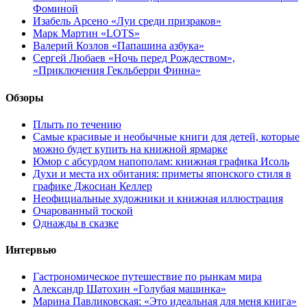
Фоминой
Изабель Арсено «Луи среди призраков»
Марк Мартин «LOTS»
Валерий Козлов «Папашина азбука»
Сергей Любаев «Ночь перед Рождеством»,
«Приключения Гекльберри Финна»
Обзоры
Плыть по течению
Самые красивые и необычные книги для детей, которые
можно будет купить на книжной ярмарке
Юмор с абсурдом напополам: книжная графика Исоль
Духи и места их обитания: приметы японского стиля в
графике Джосиан Келлер
Неофициальные художники и книжная иллюстрация
Очарованный тоской
Однажды в сказке
Интервью
Гастрономическое путешествие по рынкам мира
Александр Шатохин «Голубая машинка»
Марина Павликовская: «Это идеальная для меня книга»