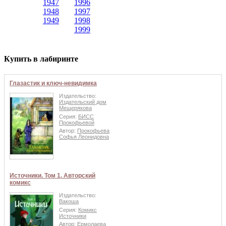
1947
1996
1948
1997
1949
1998
1999
Купить в лабиринте
Глазастик и ключ-невидимка
Издательство:
Издательский дом
Мещерякова
Серия:
БИСС
Прокофьевой
Автор:
Прокофьева
Софья Леонидовна
Источники. Том 1. Авторский
комикс
Издательство:
Вакоша
Серия:
Комикс
Источники
Автор:
Ермолаева