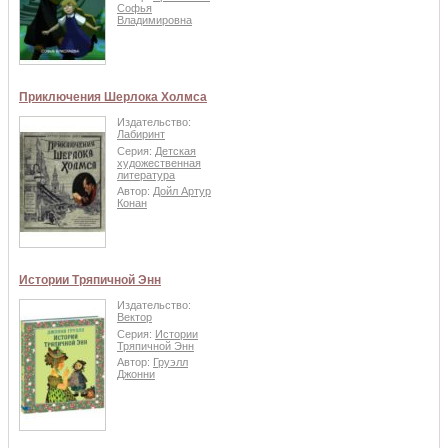
Софья
Владимировна
Приключения Шерлока Холмса
Издательство:
Лабиринт
Серия:
Детская
художественная
литература
Автор:
Дойл Артур
Конан
Истории Тряпичной Энн
Издательство:
Вектор
Серия:
Истории
Тряпичной Энн
Автор:
Груэлл
Джонни