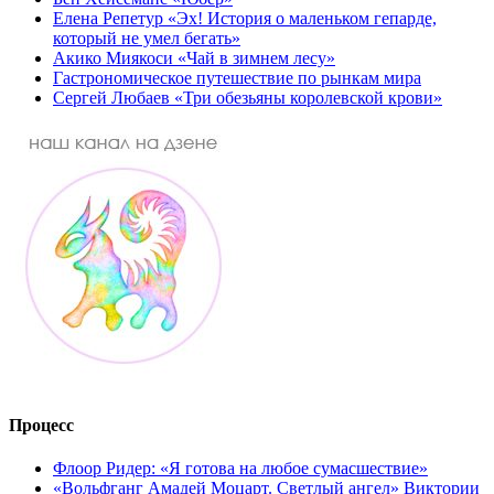
Елена Репетур «Эх! История о маленьком гепарде,
который не умел бегать»
Акико Миякоси «Чай в зимнем лесу»
Гастрономическое путешествие по рынкам мира
Сергей Любаев «Три обезьяны королевской крови»
Процесс
Флоор Ридер: «Я готова на любое сумасшествие»
«Вольфганг Амадей Моцарт. Светлый ангел» Виктории