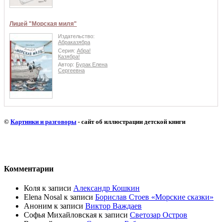
Лицей "Морская миля"
Издательство:
Абраказябра
Серия:
Абра!
Казябра!
Автор:
Бурак Елена
Сергеевна
©
Картинки и разговоры
- сайт об иллюстрации детской книги
Комментарии
Коля
к записи
Александр Кошкин
Elena Nosal
к записи
Борислав Стоев «Морские сказки»
Аноним
к записи
Виктор Важдаев
Софья Михайловская
к записи
Светозар Остров