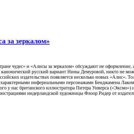
са за зеркалом»
ране чудес» и «Алисы за зеркалом» обсуждают не оформление, а
и канонический русский вариант Нины Демуровой, никто не мож
ссийских издательствах появляется несколько новых «Алис». То
 характерными инфернальными персонажами Бенджамена Лакомба
го у нас британского иллюстратора Питера Уиверса («Эксмо») и
люстрациями нидерландской художницы Флоор Ридер от издател