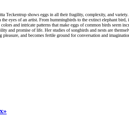
itta Teckentrup shows eggs in all their fragility, complexity, and variet
the eyes of an artist. From hummingbirds to the extinct elephant bird, i
ft colors and intricate patterns that make eggs of common birds seem inc
bility and promise of life. Her studies of songbirds and nests are thems
ing pleasure, and becomes fertile ground for conversation and imaginatio
х»