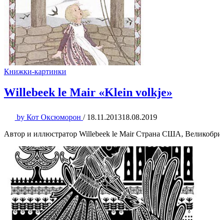
Книжки-картинки
Willebeek le Mair «Klein volkje»
by
Кот Оксюморон
/
18.11.2013
18.08.2019
Автор и иллюстратор Willebeek le Mair Страна США, Великобр