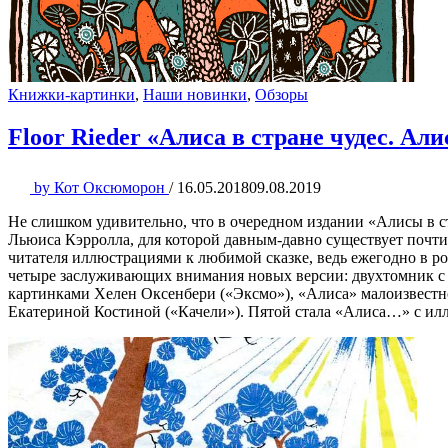
Книжки-картинки
,
Наши новинки
,
Обзоры
Floor Rieder «Алиса в стране чудес. Али
by
Кот Оксюморон
/
16.05.2018
09.08.2019
Не слишком удивительно, что в очередном издании «Алисы в ст
Льюиса Кэрролла, для которой давным-давно существует почт
читателя иллюстрациями к любимой сказке, ведь ежегодно в ро
четыре заслуживающих внимания новых версии: двухтомник с
картинками Хелен Оксенбери («Эксмо»), «Алиса» малоизвестно
Екатериной Костиной («Качели»). Пятой стала «Алиса…» с ил