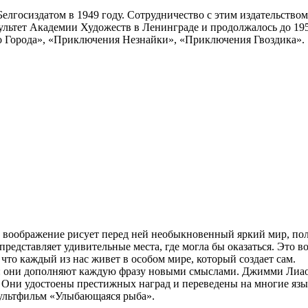
елгосиздатом в 1949 году. Сотрудничество с этим издательство
льтет Академии Художеств в Ленинграде и продолжалось до 195
 Города», «Приключения Незнайки», «Приключения Гвоздика».
е воображение рисует перед ней необыкновенный яркий мир, полн
и представляет удивительные места, где могла бы оказаться. Это 
 что каждый из нас живет в особом мире, который создает сам.
м: они дополняют каждую фразу новыми смыслами. Джимми Лиа
ых. Они удостоены престижных наград и переведены на многие я
мультфильм «Улыбающаяся рыба».