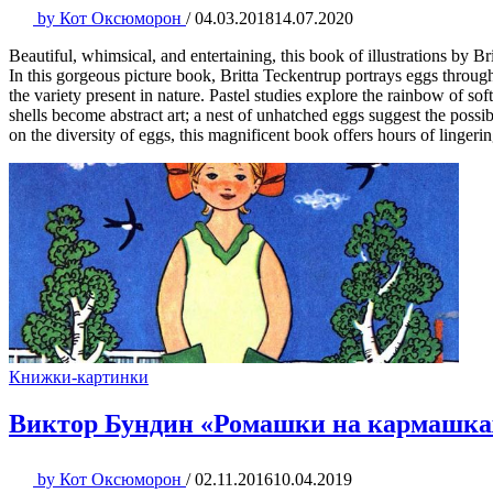
by
Кот Оксюморон
/
04.03.2018
14.07.2020
Beautiful, whimsical, and entertaining, this book of illustrations by Br
In this gorgeous picture book, Britta Teckentrup portrays eggs through 
the variety present in nature. Pastel studies explore the rainbow of so
shells become abstract art; a nest of unhatched eggs suggest the possi
on the diversity of eggs, this magnificent book offers hours of linger
Книжки-картинки
Виктор Бундин «Ромашки на кармашка
by
Кот Оксюморон
/
02.11.2016
10.04.2019