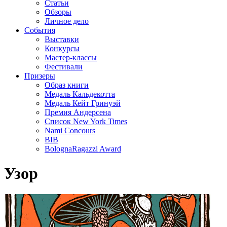
Статьи
Обзоры
Личное дело
События
Выставки
Конкурсы
Мастер-классы
Фестивали
Призеры
Образ книги
Медаль Кальдекотта
Медаль Кейт Гринуэй
Премия Андерсена
Список New York Times
Nami Concours
BIB
BolognaRagazzi Award
Узор