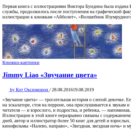
Первая книга с иллюстрациями Виктора Бундина была издана Б
службы, продолжилось после поступления на графический факу
иллюстрации к книжкам «Айболит», «Волшебник Изумрудного
Книжки-картинки
Jimmy Liao «Звучание цвета»
by
Кот Оксюморон
/
28.08.2016
19.08.2019
«Звучание цвета» — трогательная история о слепой девочке. Е
на эскалаторе, стоя на перроне, она прислушивается к звукам 
читателя — и взрослого, и подростка, и ребенка, — напоминая,
Иллюстрации в этой книге неразрывно связаны с содержание
дней, автор и иллюстратор более 50 книг для детей и взросл
кинофильмы «Налево, направо», «Звездная, звездная ночь» и 