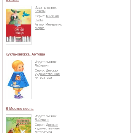
Яхнина
Издательство:
Качели
Серия:
Книжная
полка
Автор:
Метерлинк
Морис
Кукла-книжка. Антоша
Издательство:
Лабиринт
Серия:
Детская
художественная
литература
В Москве весна
Издательство:
Лабиринт
Серия:
Детская
художественная
литература