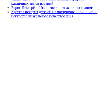
различных типов изданий»
Борис Дехтерёв «Что такое книжная иллюстрация»
Краткая история детской иллюстрированной книги и
искусство визуального повествования