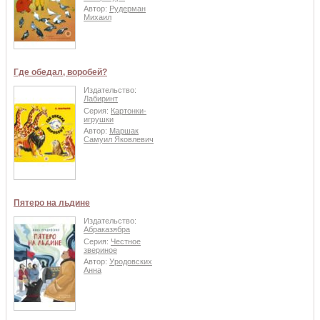
Автор:
Рудерман
Михаил
Где обедал, воробей?
Издательство:
Лабиринт
Серия:
Картонки-
игрушки
Автор:
Маршак
Самуил Яковлевич
Пятеро на льдине
Издательство:
Абраказябра
Серия:
Честное
звериное
Автор:
Уродовских
Анна