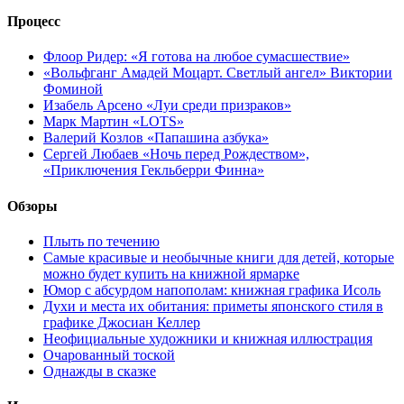
Процесс
Флоор Ридер: «Я готова на любое сумасшествие»
«Вольфганг Амадей Моцарт. Светлый ангел» Виктории
Фоминой
Изабель Арсено «Луи среди призраков»
Марк Мартин «LOTS»
Валерий Козлов «Папашина азбука»
Сергей Любаев «Ночь перед Рождеством»,
«Приключения Гекльберри Финна»
Обзоры
Плыть по течению
Самые красивые и необычные книги для детей, которые
можно будет купить на книжной ярмарке
Юмор с абсурдом напополам: книжная графика Исоль
Духи и места их обитания: приметы японского стиля в
графике Джосиан Келлер
Неофициальные художники и книжная иллюстрация
Очарованный тоской
Однажды в сказке