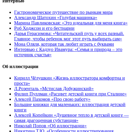
Интервью
Гастрономическое путешествие по рынкам мира
Александр Шатохин «Голубая машинка»
Марина Павликовская: «Это идеальная для меня книга»
Роб Ходжсон и его бестиарии
Дарья Герасимова: «Читательский путь у всех разный.
Главное, чтобы ребенок мог этот путь выбирать сам»
Мона Оляля, которая так любит играть с буквами
Интервью с Кадзуо Ивамура: «Семья и природа – это
источник счастья»
Об иллюстрации
Кирилл Чёлушкин «Жизнь иллюстратора комфортна и
проста»
Л.Розенталь «Мстислав Добужинский»
Филип Пуллман «Расцвет детской книги при Сталине»
Алексей Пахомов «Про свою работу»
Большие книжки для маленьких: иллюстрация детской
книги
Алексей Копейкин «Душевное тепло в детской книге —
самая драгоценная субстанция»
Николай Попов «Об иллюстрации»
Никитина Т.Ю. «Особенности иллюстрирования