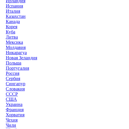
Ирландия
Испания
Италия
Казахстан
Канада
Корея
Куба
Литва
Мексика
Молдавия
Никарагуа
Новая Зеландия
Польша
Португалия
Россия
Сербия
Сингапур
Словакия
СССР
США
Украина
Франция
Хорватия
Чехия
Чили