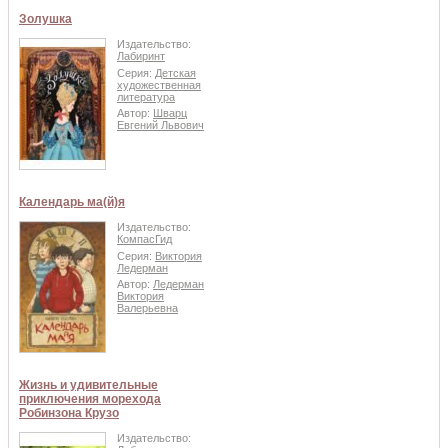
Золушка
Издательство:
Лабиринт
Серия:
Детская
художественная
литература
Автор:
Шварц
Евгений Львович
Календарь ма(й)я
Издательство:
КомпасГид
Серия:
Виктория
Ледерман
Автор:
Ледерман
Виктория
Валерьевна
Жизнь и удивительные
приключения морехода
Робинзона Крузо
Издательство: