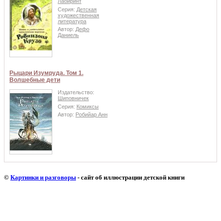
Лабиринт
Серия:
Детская
художественная
литература
Автор:
Дефо
Даниель
Рыцари Изумруда. Том 1.
Волшебные дети
Издательство:
Шиповничек
Серия:
Комиксы
Автор:
Робийар Анн
©
Картинки и разговоры
- сайт об иллюстрации детской книги