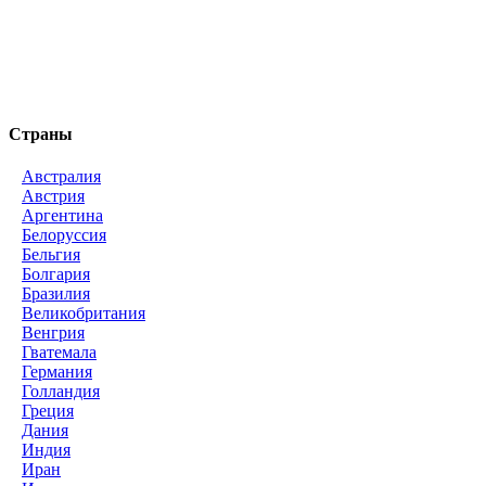
Страны
Австралия
Австрия
Аргентина
Белоруссия
Бельгия
Болгария
Бразилия
Великобритания
Венгрия
Гватемала
Германия
Голландия
Греция
Дания
Индия
Иран