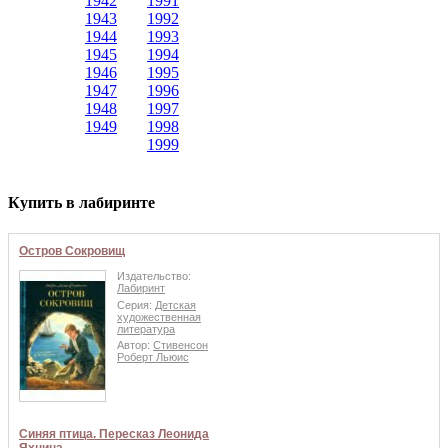
1942
1991
1943
1992
1944
1993
1945
1994
1946
1995
1947
1996
1948
1997
1949
1998
1999
Купить в лабиринте
Остров Сокровищ
Издательство:
Лабиринт
Серия:
Детская
художественная
литература
Автор:
Стивенсон
Роберт Льюис
Синяя птица. Пересказ Леонида