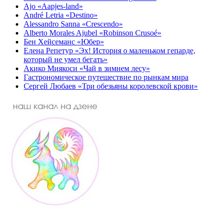
Ajo «Aapjes-land»
André Letria «Destino»
Alessandro Sanna «Crescendo»
Alberto Morales Ajubel «Robinson Crusoé»
Бен Хейсеманс «Юбер»
Елена Репетур «Эх! История о маленьком гепарде,
который не умел бегать»
Акико Миякоси «Чай в зимнем лесу»
Гастрономическое путешествие по рынкам мира
Сергей Любаев «Три обезьяны королевской крови»