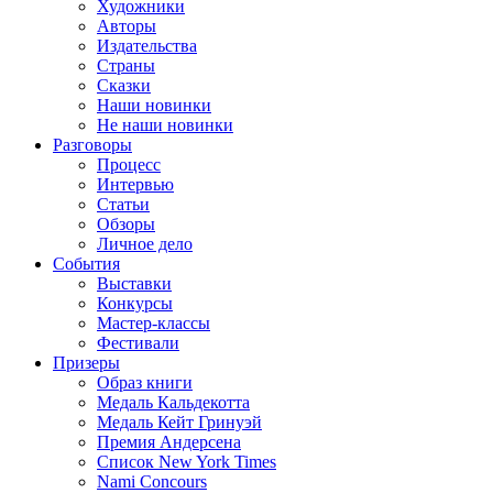
Художники
Авторы
Издательства
Страны
Сказки
Наши новинки
Не наши новинки
Разговоры
Процесс
Интервью
Статьи
Обзоры
Личное дело
События
Выставки
Конкурсы
Мастер-классы
Фестивали
Призеры
Образ книги
Медаль Кальдекотта
Медаль Кейт Гринуэй
Премия Андерсена
Список New York Times
Nami Concours