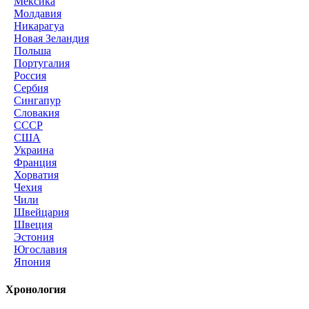
Мексика
Молдавия
Никарагуа
Новая Зеландия
Польша
Португалия
Россия
Сербия
Сингапур
Словакия
СССР
США
Украина
Франция
Хорватия
Чехия
Чили
Швейцария
Швеция
Эстония
Югославия
Япония
Хронология