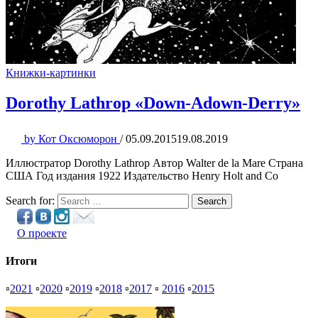
Книжки-картинки
Dorothy Lathrop «Down-Adown-Derry»
by
Кот Оксюморон
/
05.09.2015
19.08.2019
Иллюстратор Dorothy Lathrop Автор Walter de la Mare Страна
США Год издания 1922 Издательство Henry Holt and Co
Search for:
Search
О проекте
Итоги
▫
2021
▫
2020
▫
2019
▫
2018
▫
2017
▫
2016
▫
2015