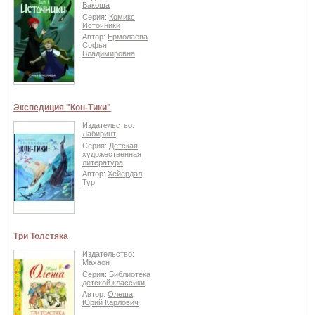
Вакоша
Серия:
Комикс
Источники
Автор:
Ермолаева
Софья
Владимировна
Экспедиция "Кон-Тики"
Издательство:
Лабиринт
Серия:
Детская
художественная
литература
Автор:
Хейердал
Тур
Три Толстяка
Издательство:
Махаон
Серия:
Библиотека
детской классики
Автор:
Олеша
Юрий Карлович