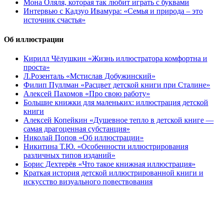
Мона Оляля, которая так любит играть с буквами
Интервью с Кадзуо Ивамура: «Семья и природа – это
источник счастья»
Об иллюстрации
Кирилл Чёлушкин «Жизнь иллюстратора комфортна и
проста»
Л.Розенталь «Мстислав Добужинский»
Филип Пуллман «Расцвет детской книги при Сталине»
Алексей Пахомов «Про свою работу»
Большие книжки для маленьких: иллюстрация детской
книги
Алексей Копейкин «Душевное тепло в детской книге —
самая драгоценная субстанция»
Николай Попов «Об иллюстрации»
Никитина Т.Ю. «Особенности иллюстрирования
различных типов изданий»
Борис Дехтерёв «Что такое книжная иллюстрация»
Краткая история детской иллюстрированной книги и
искусство визуального повествования