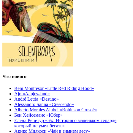
Что нового
Beni Montresor «Little Red Riding Hood»
Ajo «Aapjes-land»
André Letria «Destino»
Alessandro Sanna «Crescendo»
Alberto Morales Ajubel «Robinson Crusoé»
Бен Хейсеманс «Юбер»
Елена Репетур «Эх! История о маленьком гепарде,
который не умел бегать»
Акико Миякоси «Чай в зимнем лесу»