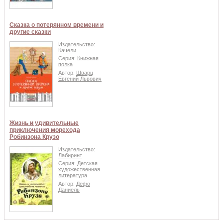
Сказка о потерянном времени и
другие сказки
Издательство:
Качели
Серия:
Книжная
полка
Автор:
Шварц
Евгений Львович
Жизнь и удивительные
приключения морехода
Робинзона Крузо
Издательство:
Лабиринт
Серия:
Детская
художественная
литература
Автор:
Дефо
Даниель