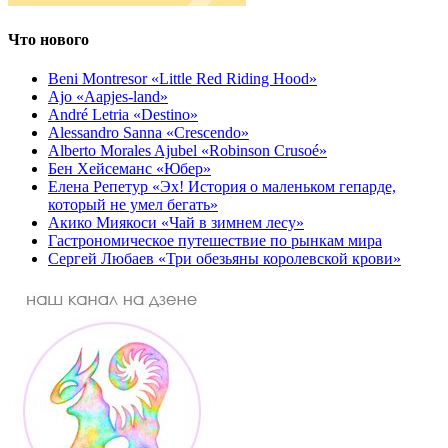
Что нового
Beni Montresor «Little Red Riding Hood»
Ajo «Aapjes-land»
André Letria «Destino»
Alessandro Sanna «Crescendo»
Alberto Morales Ajubel «Robinson Crusoé»
Бен Хейсеманс «Юбер»
Елена Репетур «Эх! История о маленьком гепарде,
который не умел бегать»
Акико Миякоси «Чай в зимнем лесу»
Гастрономическое путешествие по рынкам мира
Сергей Любаев «Три обезьяны королевской крови»