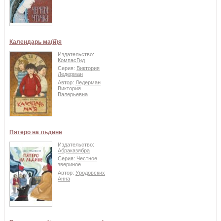
Календарь ма(й)я
Издательство:
КомпасГид
Серия:
Виктория
Ледерман
Автор:
Ледерман
Виктория
Валерьевна
Пятеро на льдине
Издательство:
Абраказябра
Серия:
Честное
звериное
Автор:
Уродовских
Анна