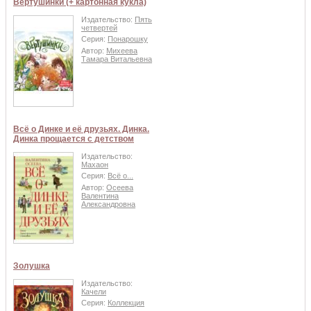
Вертушинки (+ картонная кукла)
Издательство:
Пять
четвертей
Серия:
Понарошку
Автор:
Михеева
Тамара Витальевна
Всё о Динке и её друзьях. Динка.
Динка прощается с детством
Издательство:
Махаон
Серия:
Всё о...
Автор:
Осеева
Валентина
Александровна
Золушка
Издательство:
Качели
Серия:
Коллекция