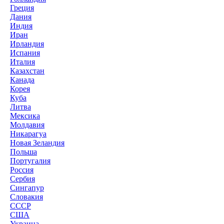
Греция
Дания
Индия
Иран
Ирландия
Испания
Италия
Казахстан
Канада
Корея
Куба
Литва
Мексика
Молдавия
Никарагуа
Новая Зеландия
Польша
Португалия
Россия
Сербия
Сингапур
Словакия
СССР
США
Украина