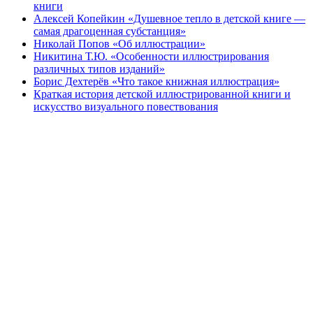
книги
Алексей Копейкин «Душевное тепло в детской книге —
самая драгоценная субстанция»
Николай Попов «Об иллюстрации»
Никитина Т.Ю. «Особенности иллюстрирования
различных типов изданий»
Борис Дехтерёв «Что такое книжная иллюстрация»
Краткая история детской иллюстрированной книги и
искусство визуального повествования