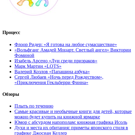
Процесс
Флоор Ридер: «Я готова на любое сумасшествие»
«Вольфганг Амадей Моцарт. Светлый ангел» Виктории
Фоминой
Изабель Арсено «Луи среди призраков»
Марк Мартин «LOTS»
Валерий Козлов «Папашина азбука»
Сергей Любаев «Ночь перед Рождеством»,
«Приключения Гекльберри Финна»
Обзоры
Плыть по течению
Самые красивые и необычные книги для детей, которые
можно будет купить на книжной ярмарке
Юмор с абсурдом напополам: книжная графика Исоль
Духи и места их обитания: приметы японского стиля в
графике Джосиан Келлер