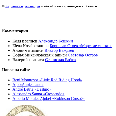
©
Картинки и разговоры
- сайт об иллюстрации детской книги
Комментарии
Коля
к записи
Александр Кошкин
Elena Nosal
к записи
Борислав Стоев «Морские сказки»
Аноним
к записи
Виктор Важдаев
Софья Михайловская
к записи
Светозар Остров
Валерий
к записи
Станислав Бабюк
Новое на сайте
Beni Montresor «Little Red Riding Hood»
Ajo «Aapjes-land»
André Letria «Destino»
Alessandro Sanna «Crescendo»
Alberto Morales Ajubel «Robinson Crusoé»