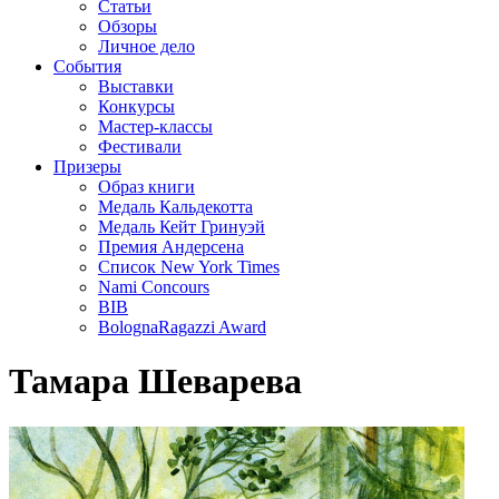
Статьи
Обзоры
Личное дело
События
Выставки
Конкурсы
Мастер-классы
Фестивали
Призеры
Образ книги
Медаль Кальдекотта
Медаль Кейт Гринуэй
Премия Андерсена
Список New York Times
Nami Concours
BIB
BolognaRagazzi Award
Тамара Шеварева