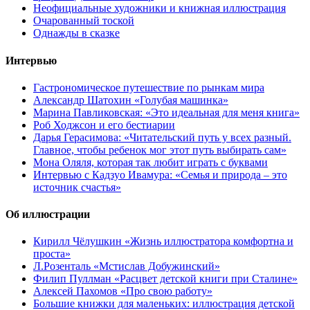
Неофициальные художники и книжная иллюстрация
Очарованный тоской
Однажды в сказке
Интервью
Гастрономическое путешествие по рынкам мира
Александр Шатохин «Голубая машинка»
Марина Павликовская: «Это идеальная для меня книга»
Роб Ходжсон и его бестиарии
Дарья Герасимова: «Читательский путь у всех разный.
Главное, чтобы ребенок мог этот путь выбирать сам»
Мона Оляля, которая так любит играть с буквами
Интервью с Кадзуо Ивамура: «Семья и природа – это
источник счастья»
Об иллюстрации
Кирилл Чёлушкин «Жизнь иллюстратора комфортна и
проста»
Л.Розенталь «Мстислав Добужинский»
Филип Пуллман «Расцвет детской книги при Сталине»
Алексей Пахомов «Про свою работу»
Большие книжки для маленьких: иллюстрация детской