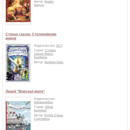
Автор:
Крафт
Кинуко
Страна сказок. Столкновение
миров
Издательство:
АСТ
Серия:
Страна
сказок Криса
Колфера
Автор:
Колфер Крис
Лицей "Морская миля"
Издательство:
Абраказябра
Серия:
Абра!
Казябра!
Автор:
Бурак Елена
Сергеевна