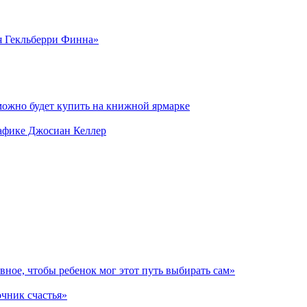
я Гекльберри Финна»
можно будет купить на книжной ярмарке
рафике Джосиан Келлер
авное, чтобы ребенок мог этот путь выбирать сам»
очник счастья»