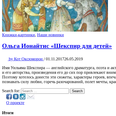
Книжки-картинки
,
Наши новинки
Ольга Ионайтис «Шекспир для детей»
by
Кот Оксюморон
/
01.11.2017
26.05.2019
Имя Уильяма Шекспира — английского драматурга, поэта и акт
и его авторства, произведения его до сих пор привлекают вни
Поэтому хотелось донести эти сюжеты, характеры героев, впеч
познавать силу любви, горечь разочарований, полет мечты, кра
Search for:
Search
О проекте
Итоги