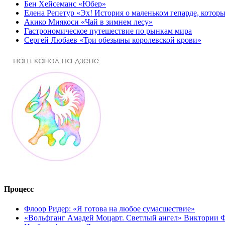
Бен Хейсеманс «Юбер»
Елена Репетур «Эх! История о маленьком гепарде, которы
Акико Миякоси «Чай в зимнем лесу»
Гастрономическое путешествие по рынкам мира
Сергей Любаев «Три обезьяны королевской крови»
Процесс
Флоор Ридер: «Я готова на любое сумасшествие»
«Вольфганг Амадей Моцарт. Светлый ангел» Виктории