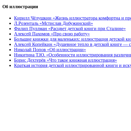
Об иллюстрации
Кирилл Чёлушкин «Жизнь иллюстратора комфортна и пр
Л.Розенталь «Мстислав Добужинский»
Филип Пуллман «Расцвет детской книги при Сталине»
Алексей Пахомов «Про свою работу»
Большие книжки для маленьких: иллюстрация детской к
Алексей Копейкин «Душевное тепло в детской книге — с
Николай Попов «Об иллюстрации»
Никитина Т.Ю. «Особенности иллюстрирования различн
Борис Дехтерёв «Что такое книжная иллюстрация»
Краткая история детской иллюстрированной книги и иск