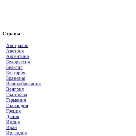
Страны
Австралия
Австрия
Аргентина
Белоруссия
Бельгия
Болгария
Бразилия
Великобритания
Венгрия
Гватемала
Германия
Голландия
Греция
Дания
Индия
Иран
Ирландия