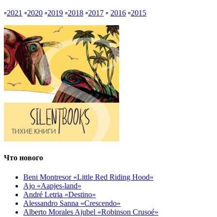
▫
2021
▫
2020
▫
2019
▫
2018
▫
2017
▫
2016
▫
2015
Что нового
Beni Montresor «Little Red Riding Hood»
Ajo «Aapjes-land»
André Letria «Destino»
Alessandro Sanna «Crescendo»
Alberto Morales Ajubel «Robinson Crusoé»