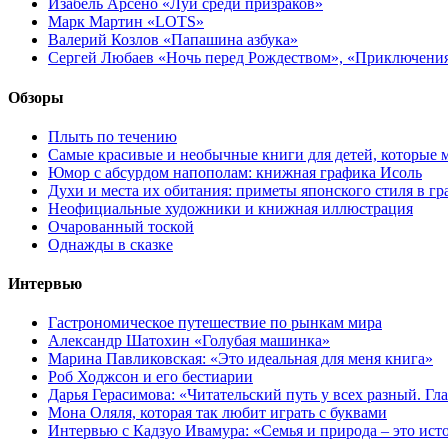
Изабель Арсено «Луи среди призраков»
Марк Мартин «LOTS»
Валерий Козлов «Папашина азбука»
Сергей Любаев «Ночь перед Рождеством», «Приключени
Обзоры
Плыть по течению
Самые красивые и необычные книги для детей, которые 
Юмор с абсурдом напополам: книжная графика Исоль
Духи и места их обитания: приметы японского стиля в г
Неофициальные художники и книжная иллюстрация
Очарованный тоской
Однажды в сказке
Интервью
Гастрономическое путешествие по рынкам мира
Александр Шатохин «Голубая машинка»
Марина Павликовская: «Это идеальная для меня книга»
Роб Ходжсон и его бестиарии
Дарья Герасимова: «Читательский путь у всех разный. Гл
Мона Оляля, которая так любит играть с буквами
Интервью с Кадзуо Ивамура: «Семья и природа – это ист