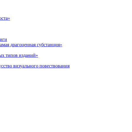
оста»
ниги
амая драгоценная субстанция»
ых типов изданий»
усство визуального повествования