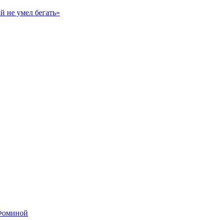
й не умел бегать»
 Фоминой