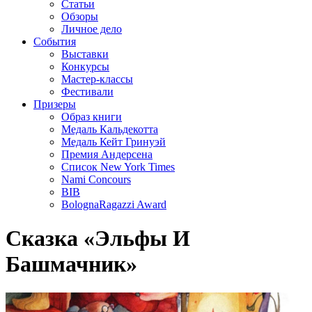
Статьи
Обзоры
Личное дело
События
Выставки
Конкурсы
Мастер-классы
Фестивали
Призеры
Образ книги
Медаль Кальдекотта
Медаль Кейт Гринуэй
Премия Андерсена
Список New York Times
Nami Concours
BIB
BolognaRagazzi Award
Сказка «Эльфы И
Башмачник»