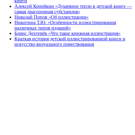
книги
Алексей Копейкин «Душевное тепло в детской книге —
самая драгоценная субстанция»
Николай Попов «Об иллюстрации»
Никитина Т.Ю. «Особенности иллюстрирования
различных типов изданий»
Борис Дехтерёв «Что такое книжная иллюстрация»
Краткая история детской иллюстрированной книги и
искусство визуального повествования