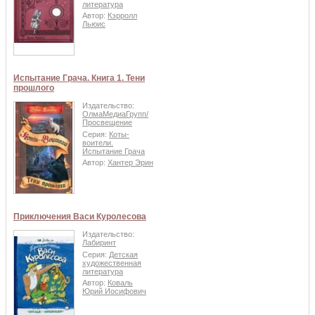
литература
Автор:
Кэрролл
Льюис
Испытание Грача. Книга 1. Тени
прошлого
Издательство:
ОлмаМедиаГрупп/
Просвещение
Серия:
Коты-
воители.
Испытание Грача
Автор:
Хантер Эрин
Приключения Васи Куролесова
Издательство:
Лабиринт
Серия:
Детская
художественная
литература
Автор:
Коваль
Юрий Иосифович