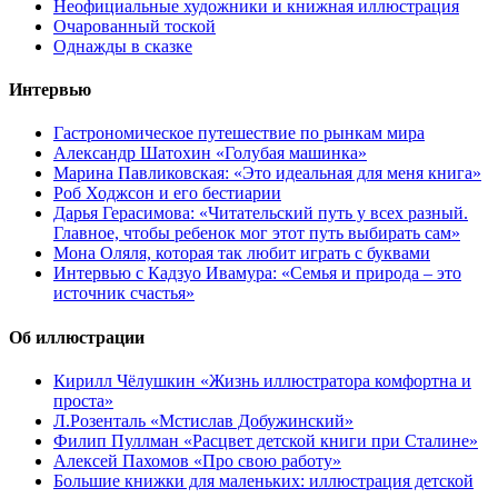
Неофициальные художники и книжная иллюстрация
Очарованный тоской
Однажды в сказке
Интервью
Гастрономическое путешествие по рынкам мира
Александр Шатохин «Голубая машинка»
Марина Павликовская: «Это идеальная для меня книга»
Роб Ходжсон и его бестиарии
Дарья Герасимова: «Читательский путь у всех разный.
Главное, чтобы ребенок мог этот путь выбирать сам»
Мона Оляля, которая так любит играть с буквами
Интервью с Кадзуо Ивамура: «Семья и природа – это
источник счастья»
Об иллюстрации
Кирилл Чёлушкин «Жизнь иллюстратора комфортна и
проста»
Л.Розенталь «Мстислав Добужинский»
Филип Пуллман «Расцвет детской книги при Сталине»
Алексей Пахомов «Про свою работу»
Большие книжки для маленьких: иллюстрация детской