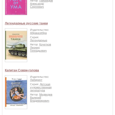
Автор:
Грибоедов
Александр
Сергеевич
Легендарные русские танки
Издательство:
Абраказябра
Серия:
Легендарные
Автор:
Кочетков
Леонид
Геннадьевич
Капитан Соври-голова
Издательство:
Лабиринт
Серия:
Детская
художественная
литература
Автор:
Медведев
Валерий
Владимирович