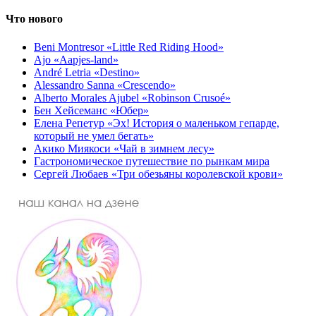
Что нового
Beni Montresor «Little Red Riding Hood»
Ajo «Aapjes-land»
André Letria «Destino»
Alessandro Sanna «Crescendo»
Alberto Morales Ajubel «Robinson Crusoé»
Бен Хейсеманс «Юбер»
Елена Репетур «Эх! История о маленьком гепарде,
который не умел бегать»
Акико Миякоси «Чай в зимнем лесу»
Гастрономическое путешествие по рынкам мира
Сергей Любаев «Три обезьяны королевской крови»