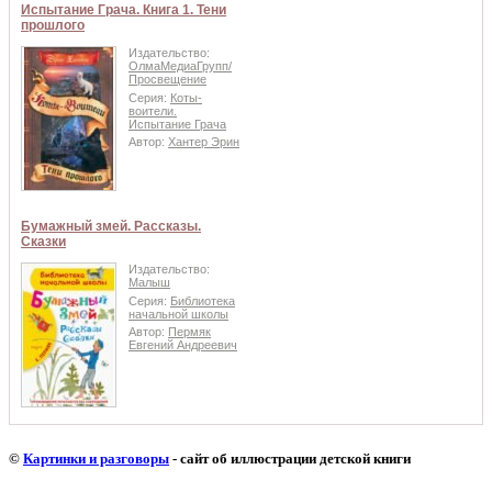
Испытание Грача. Книга 1. Тени
прошлого
Издательство:
ОлмаМедиаГрупп/
Просвещение
Серия:
Коты-
воители.
Испытание Грача
Автор:
Хантер Эрин
Бумажный змей. Рассказы.
Сказки
Издательство:
Малыш
Серия:
Библиотека
начальной школы
Автор:
Пермяк
Евгений Андреевич
©
Картинки и разговоры
- сайт об иллюстрации детской книги