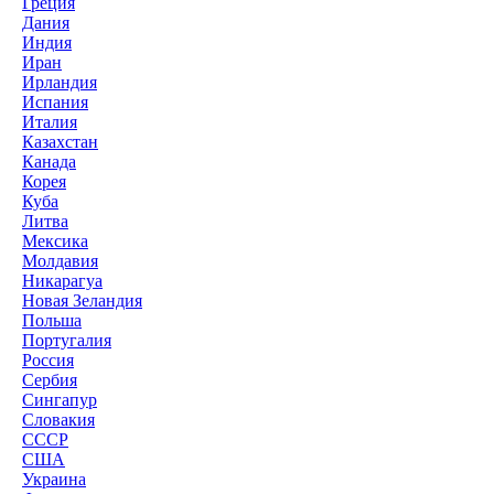
Греция
Дания
Индия
Иран
Ирландия
Испания
Италия
Казахстан
Канада
Корея
Куба
Литва
Мексика
Молдавия
Никарагуа
Новая Зеландия
Польша
Португалия
Россия
Сербия
Сингапур
Словакия
СССР
США
Украина