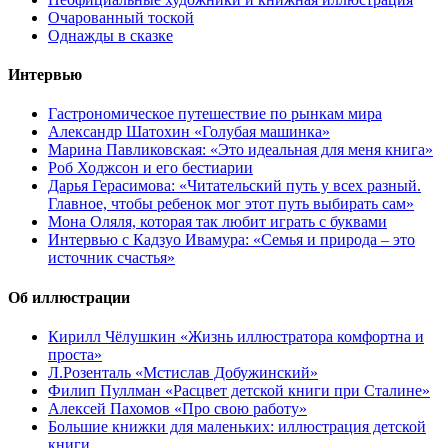
Очарованный тоской
Однажды в сказке
Интервью
Гастрономическое путешествие по рынкам мира
Александр Шатохин «Голубая машинка»
Марина Павликовская: «Это идеальная для меня книга»
Роб Ходжсон и его бестиарии
Дарья Герасимова: «Читательский путь у всех разный.
Главное, чтобы ребенок мог этот путь выбирать сам»
Мона Оляля, которая так любит играть с буквами
Интервью с Кадзуо Ивамура: «Семья и природа – это
источник счастья»
Об иллюстрации
Кирилл Чёлушкин «Жизнь иллюстратора комфортна и
проста»
Л.Розенталь «Мстислав Добужинский»
Филип Пуллман «Расцвет детской книги при Сталине»
Алексей Пахомов «Про свою работу»
Большие книжки для маленьких: иллюстрация детской
книги