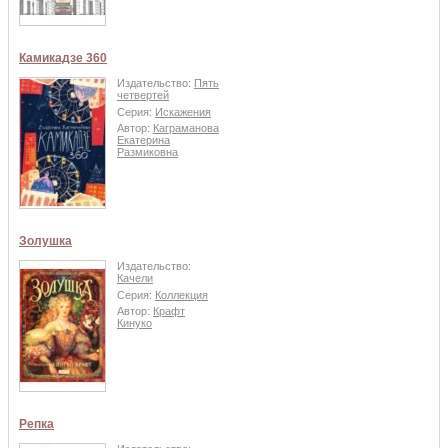
Камикадзе 360
Издательство:
Пять
четвертей
Серия:
Искажения
Автор:
Каграманова
Екатерина
Размиковна
Золушка
Издательство:
Качели
Серия:
Коллекция
Автор:
Крафт
Кинуко
Репка