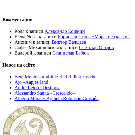
Комментарии
Коля
к записи
Александр Кошкин
Elena Nosal
к записи
Борислав Стоев «Морские сказки»
Аноним
к записи
Виктор Важдаев
Софья Михайловская
к записи
Светозар Остров
Валерий
к записи
Станислав Бабюк
Новое на сайте
Beni Montresor «Little Red Riding Hood»
Ajo «Aapjes-land»
André Letria «Destino»
Alessandro Sanna «Crescendo»
Alberto Morales Ajubel «Robinson Crusoé»