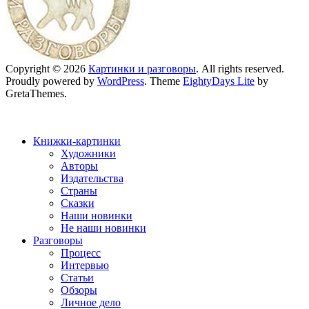
Copyright © 2026
Картинки и разговоры
. All rights reserved.
Proudly powered by
WordPress
. Theme
EightyDays Lite
by
GretaThemes.
Книжки-картинки
Художники
Авторы
Издательства
Страны
Сказки
Наши новинки
Не наши новинки
Разговоры
Процесс
Интервью
Статьи
Обзоры
Личное дело