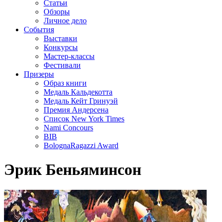
Статьи
Обзоры
Личное дело
События
Выставки
Конкурсы
Мастер-классы
Фестивали
Призеры
Образ книги
Медаль Кальдекотта
Медаль Кейт Гринуэй
Премия Андерсена
Список New York Times
Nami Concours
BIB
BolognaRagazzi Award
Эрик Беньяминсон