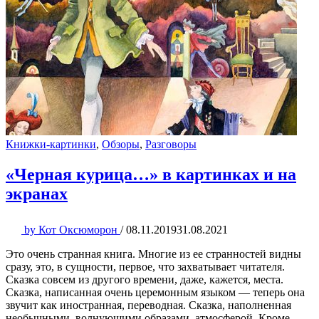
Книжки-картинки
,
Обзоры
,
Разговоры
«Черная курица…» в картинках и на
экранах
by
Кот Оксюморон
/
08.11.2019
31.08.2021
Это очень странная книга. Многие из ее странностей видны
сразу, это, в сущности, первое, что захватывает читателя.
Сказка совсем из другого времени, даже, кажется, места.
Сказка, написанная очень церемонным языком — теперь она
звучит как иностранная, переводная. Сказка, наполненная
необычными, волнующими образами, атмосферой. Кроме