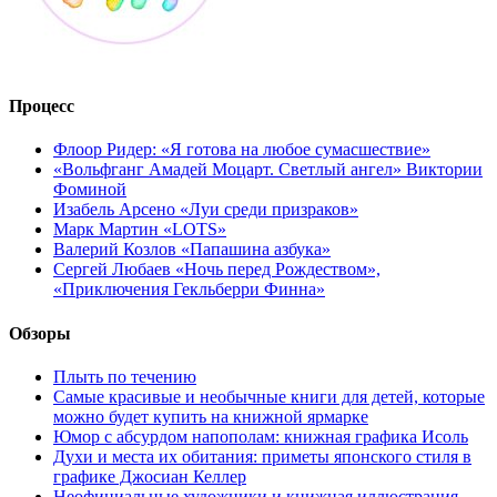
Процесс
Флоор Ридер: «Я готова на любое сумасшествие»
«Вольфганг Амадей Моцарт. Светлый ангел» Виктории
Фоминой
Изабель Арсено «Луи среди призраков»
Марк Мартин «LOTS»
Валерий Козлов «Папашина азбука»
Сергей Любаев «Ночь перед Рождеством»,
«Приключения Гекльберри Финна»
Обзоры
Плыть по течению
Самые красивые и необычные книги для детей, которые
можно будет купить на книжной ярмарке
Юмор с абсурдом напополам: книжная графика Исоль
Духи и места их обитания: приметы японского стиля в
графике Джосиан Келлер
Неофициальные художники и книжная иллюстрация