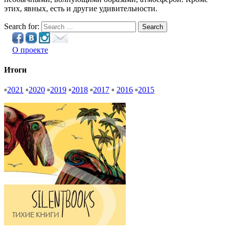
этих, явных, есть и другие удивительности.
Search for:
Search
О проекте
Итоги
▫
2021
▫
2020
▫
2019
▫
2018
▫
2017
▫
2016
▫
2015