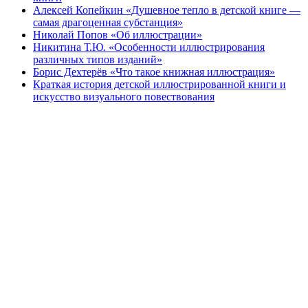
Алексей Копейкин «Душевное тепло в детской книге —
самая драгоценная субстанция»
Николай Попов «Об иллюстрации»
Никитина Т.Ю. «Особенности иллюстрирования
различных типов изданий»
Борис Дехтерёв «Что такое книжная иллюстрация»
Краткая история детской иллюстрированной книги и
искусство визуального повествования