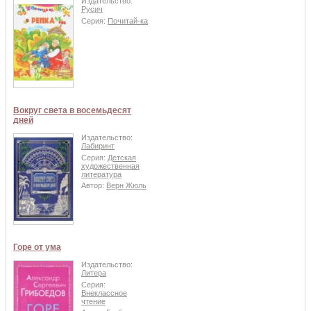
Издательство:
Русич
Серия:
Почитай-ка
Вокруг света в восемьдесят
дней
Издательство:
Лабиринт
Серия:
Детская
художественная
литература
Автор:
Верн Жюль
Горе от ума
Издательство:
Литера
Серия:
Внеклассное
чтение