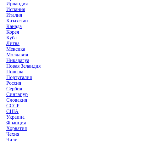
Ирландия
Испания
Италия
Казахстан
Канада
Корея
Куба
Литва
Мексика
Молдавия
Никарагуа
Новая Зеландия
Польша
Португалия
Россия
Сербия
Сингапур
Словакия
СССР
США
Украина
Франция
Хорватия
Чехия
Чили