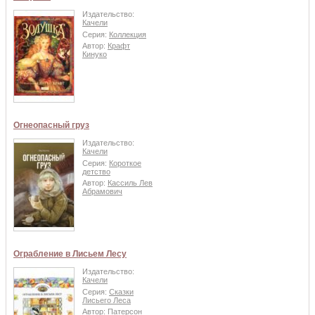
Издательство:
Качели
Серия:
Коллекция
Автор:
Крафт
Кинуко
Огнеопасный груз
Издательство:
Качели
Серия:
Короткое
детство
Автор:
Кассиль Лев
Абрамович
Ограбление в Лисьем Лесу
Издательство:
Качели
Серия:
Сказки
Лисьего Леса
Автор:
Патерсон