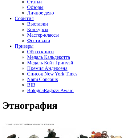
Статьи
Обзоры
Личное дело
События
Выставки
Конкурсы
Мастер-классы
Фестивали
Призеры
Образ книги
Медаль Кальдекотта
Медаль Кейт Гринуэй
Премия Андерсена
Список New York Times
Nami Concours
BIB
BolognaRagazzi Award
Этнография