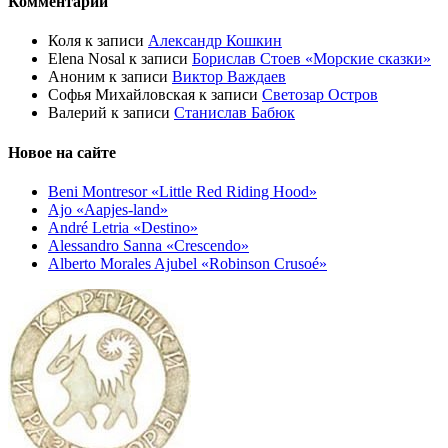
Комментарии
Коля
к записи
Александр Кошкин
Elena Nosal
к записи
Борислав Стоев «Морские сказки»
Аноним
к записи
Виктор Важдаев
Софья Михайловская
к записи
Светозар Остров
Валерий
к записи
Станислав Бабюк
Новое на сайте
Beni Montresor «Little Red Riding Hood»
Ajo «Aapjes-land»
André Letria «Destino»
Alessandro Sanna «Crescendo»
Alberto Morales Ajubel «Robinson Crusoé»