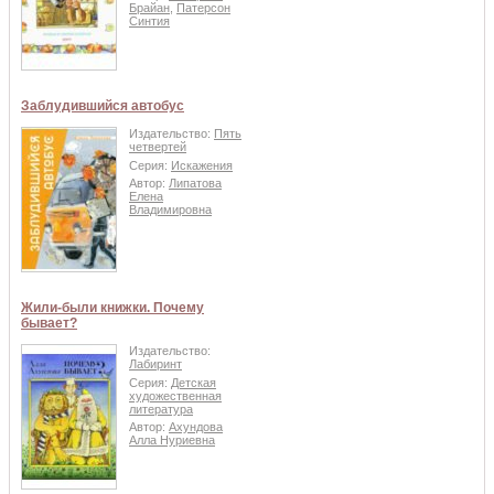
Брайан
,
Патерсон
Синтия
Заблудившийся автобус
Издательство:
Пять
четвертей
Серия:
Искажения
Автор:
Липатова
Елена
Владимировна
Жили-были книжки. Почему
бывает?
Издательство:
Лабиринт
Серия:
Детская
художественная
литература
Автор:
Ахундова
Алла Нуриевна