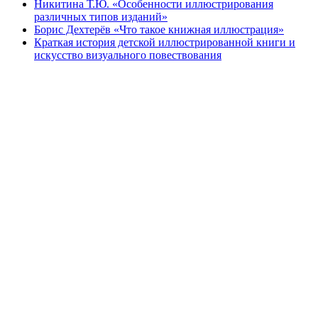
Никитина Т.Ю. «Особенности иллюстрирования
различных типов изданий»
Борис Дехтерёв «Что такое книжная иллюстрация»
Краткая история детской иллюстрированной книги и
искусство визуального повествования