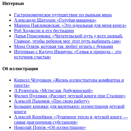
Интервью
Гастрономическое путешествие по рынкам мира
Александр Шатохин «Голубая машинка»
Марина Павликовская: «Это идеальная для меня книга»
Роб Ходжсон и его бестиарии
Дарья Герасимова: «Читательский путь у всех разный.
Главное, чтобы ребенок мог этот путь выбирать сам»
Мона Оляля, которая так любит играть с буквами
Интервью с Кадзуо Ивамура: «Семья и природа – это
источник счастья»
Об иллюстрации
Кирилл Чёлушкин «Жизнь иллюстратора комфортна и
проста»
Л.Розенталь «Мстислав Добужинский»
Филип Пуллман «Расцвет детской книги при Сталине»
Алексей Пахомов «Про свою работу»
Большие книжки для маленьких: иллюстрация детской
книги
Алексей Копейкин «Душевное тепло в детской книге —
самая драгоценная субстанция»
Николай Попов «Об иллюстрации»