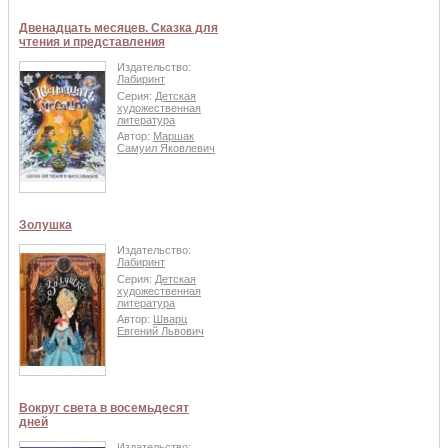
Двенадцать месяцев. Сказка для
чтения и представления
Издательство:
Лабиринт
Серия:
Детская
художественная
литература
Автор:
Маршак
Самуил Яковлевич
Золушка
Издательство:
Лабиринт
Серия:
Детская
художественная
литература
Автор:
Шварц
Евгений Львович
Вокруг света в восемьдесят
дней
Издательство: