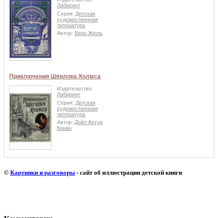
Лабиринт
Серия:
Детская
художественная
литература
Автор:
Верн Жюль
Приключения Шерлока Холмса
Издательство:
Лабиринт
Серия:
Детская
художественная
литература
Автор:
Дойл Артур
Конан
©
Картинки и разговоры
- сайт об иллюстрации детской книги