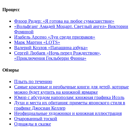
Процесс
Флоор Ридер: «Я готова на любое сумасшествие»
«Вольфганг Амадей Моцарт. Светлый ангел» Виктории
Фоминой
Изабель Арсено «Луи среди призраков»
Марк Мартин «LOTS»
Валерий Козлов «Папашина азбука»
Сергей Любаев «Ночь перед Рождеством»,
«Приключения Гекльберри Финна»
Обзоры
Плыть по течению
Самые красивые и необычные книги для детей, которые
можно будет купить на книжной ярмарке
Юмор с абсурдом напополам: книжная графика Исоль
Духи и места их обитания: приметы японского стиля в
графике Джосиан Келлер
Неофициальные художники и книжная иллюстрация
Очарованный тоской
Однажды в сказке