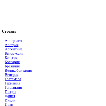
Страны
Австралия
Австрия
Аргентина
Белоруссия
Бельгия
Болгария
Бразилия
Великобритания
Венгрия
Гватемала
Германия
Голландия
Греция
Дания
Индия
Иран