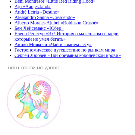
Beni Montresor «Little Red Riding Hood»
Ajo «Aapjes-land»
André Letria «Destino»
Alessandro Sanna «Crescendo»
Alberto Morales Ajubel «Robinson Crusoé»
Бен Хейсеманс «Юбер»
Елена Репетур «Эх! История о маленьком гепарде,
который не умел бегать»
Акико Миякоси «Чай в зимнем лесу»
Гастрономическое путешествие по рынкам мира
Сергей Любаев «Три обезьяны королевской крови»