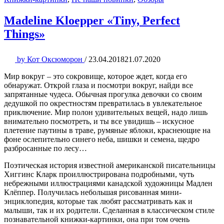
Madeline Kloepper «Tiny, Perfect
Things»
by
Кот Оксюморон
/
23.04.2018
21.07.2020
Мир вокруг – это сокровище, которое ждет, когда его
обнаружат. Открой глаза и посмотри вокруг, найди все
запрятанные чудеса. Обычная прогулка девочки со своим
дедушкой по окрестностям превратилась в увлекательное
приключение. Мир полон удивительных вещей, надо лишь
внимательно посмотреть, и ты все увидишь – искусное
плетение паутины в траве, румяные яблоки, краснеющие на
фоне ослепительно синего неба, шишки и семена, щедро
разбросанные по лесу…
Поэтическая история известной американской писательницы
Хиггинс Кларк проиллюстрирована подробными, чуть
небрежными иллюстрациями канадской художницы Мадлен
Клёппер. Получилась небольшая рисованная мини-
энциклопедия, которые так любят рассматривать как и
малыши, так и их родители. Сделанная в классическом стиле
познавательной книжки-картинки, она при том очень