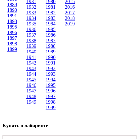
1931
1980
2015
1889
1932
1981
2016
1890
1933
1982
2017
1891
1934
1983
2018
1893
1935
1984
2019
1895
1936
1985
1896
1937
1986
1897
1938
1987
1898
1939
1988
1899
1940
1989
1941
1990
1942
1991
1943
1992
1944
1993
1945
1994
1946
1995
1947
1996
1948
1997
1949
1998
1999
Купить в лабиринте