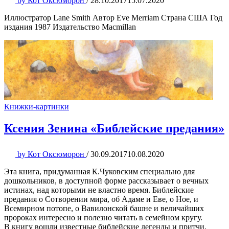
by
Кот Оксюморон
/
28.10.2017
15.07.2020
Иллюстратор Lane Smith Автор Eve Merriam Страна США Год
издания 1987 Издательство Macmillan
Книжки-картинки
Ксения Зенина «Библейские предания»
by
Кот Оксюморон
/
30.09.2017
10.08.2020
Эта книга, придуманная К.Чуковским специально для
дошкольников, в доступной форме рассказывает о вечных
истинах, над которыми не властно время. Библейские
предания о Сотворении мира, об Адаме и Еве, о Ное, и
Всемирном потопе, о Вавилонской башне и величайших
пророках интересно и полезно читать в семейном кругу.
В книгу вошли известные библейские легенды и притчи.