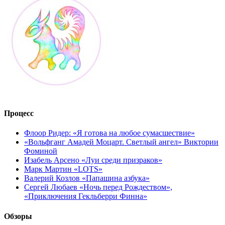
Процесс
Флоор Ридер: «Я готова на любое сумасшествие»
«Вольфганг Амадей Моцарт. Светлый ангел» Виктории
Фоминой
Изабель Арсено «Луи среди призраков»
Марк Мартин «LOTS»
Валерий Козлов «Папашина азбука»
Сергей Любаев «Ночь перед Рождеством»,
«Приключения Гекльберри Финна»
Обзоры