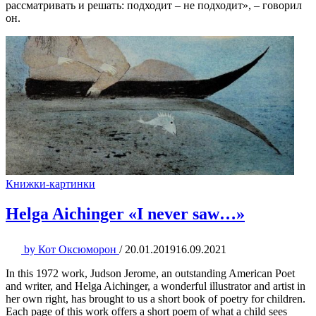
рассматривать и решать: подходит – не подходит», – говорил
он.
Книжки-картинки
Helga Aichinger «I never saw…»
by
Кот Оксюморон
/
20.01.2019
16.09.2021
In this 1972 work, Judson Jerome, an outstanding American Poet
and writer, and Helga Aichinger, a wonderful illustrator and artist in
her own right, has brought to us a short book of poetry for children.
Each page of this work offers a short poem of what a child sees