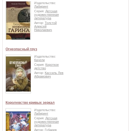
Издательство:
Лабиринт
Серия:
Детская
художественная
литература
Автор:
Толстой
Алексей
Николаевич
Огнеопасный груз
Издательство:
Качели
Серия:
Короткое
детство
Автор:
Кассиль Лев
Абрамович
Королевство кривых зеркал
Издательство:
Лабиринт
Серия:
Детская
художественная
литература
Автор:
Губарев