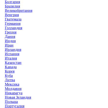
Болгария
Бразилия
Великобритания
Венгрия
Гватемала
Германия
Голландия
Греция
Дания
Индия
Иран
Ирландия
Испания
Италия
Казахстан
Канада
Корея
Куба
Литва
Мексика
Молдавия
Никарагуа
Новая Зеландия
Польша
Португалия