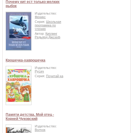
Почему кит ест только мелких
рыбок
Издательство:
Феникс
Серия:
Школьная
программа по
чтению
Автор:
Киплинг
Редьярд Джозеф
Крошечка-хаврошечка
Издательство:
Русич
Серия:
Почитай-ка
Памяти детства. Мой отец -
Корней Чуковский
Издательство:
Волчок