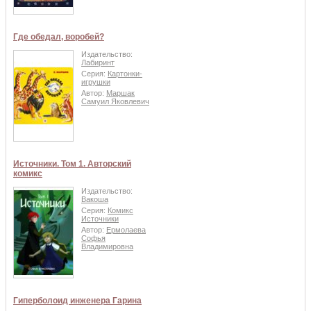
Где обедал, воробей?
Издательство:
Лабиринт
Серия:
Картонки-
игрушки
Автор:
Маршак
Самуил Яковлевич
Источники. Том 1. Авторский
комикс
Издательство:
Вакоша
Серия:
Комикс
Источники
Автор:
Ермолаева
Софья
Владимировна
Гиперболоид инженера Гарина