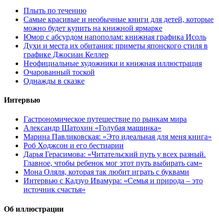
Плыть по течению
Самые красивые и необычные книги для детей, которые
можно будет купить на книжной ярмарке
Юмор с абсурдом напополам: книжная графика Исоль
Духи и места их обитания: приметы японского стиля в
графике Джосиан Келлер
Неофициальные художники и книжная иллюстрация
Очарованный тоской
Однажды в сказке
Интервью
Гастрономическое путешествие по рынкам мира
Александр Шатохин «Голубая машинка»
Марина Павликовская: «Это идеальная для меня книга»
Роб Ходжсон и его бестиарии
Дарья Герасимова: «Читательский путь у всех разный.
Главное, чтобы ребенок мог этот путь выбирать сам»
Мона Оляля, которая так любит играть с буквами
Интервью с Кадзуо Ивамура: «Семья и природа – это
источник счастья»
Об иллюстрации