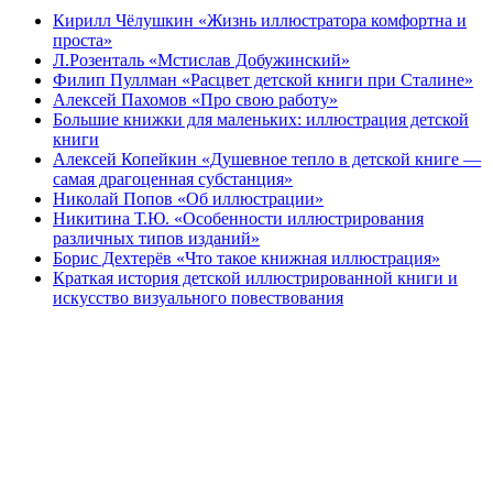
Кирилл Чёлушкин «Жизнь иллюстратора комфортна и
проста»
Л.Розенталь «Мстислав Добужинский»
Филип Пуллман «Расцвет детской книги при Сталине»
Алексей Пахомов «Про свою работу»
Большие книжки для маленьких: иллюстрация детской
книги
Алексей Копейкин «Душевное тепло в детской книге —
самая драгоценная субстанция»
Николай Попов «Об иллюстрации»
Никитина Т.Ю. «Особенности иллюстрирования
различных типов изданий»
Борис Дехтерёв «Что такое книжная иллюстрация»
Краткая история детской иллюстрированной книги и
искусство визуального повествования