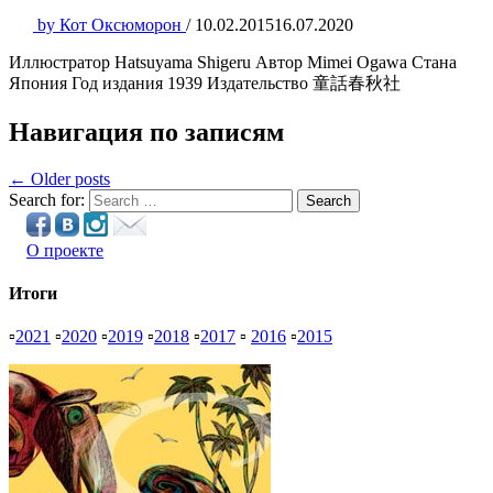
by
Кот Оксюморон
/
10.02.2015
16.07.2020
Иллюстратор Hatsuyama Shigeru Автор Mimei Ogawa Стана
Япония Год издания 1939 Издательство 童話春秋社
Навигация по записям
← Older posts
Search for:
Search
О проекте
Итоги
▫
2021
▫
2020
▫
2019
▫
2018
▫
2017
▫
2016
▫
2015