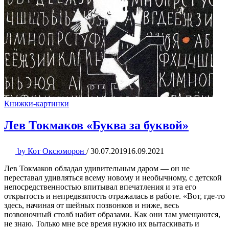
Книжки-картинки
Лев Токмаков «Буква за буквой»
by
Кот Оксюморон
/
30.07.2019
16.09.2021
Лев Токмаков обладал удивительным даром — он не
переставал удивляться всему новому и необычному, с детской
непосредственностью впитывал впечатления и эта его
открытость и непредвзятость отражалась в работе. «Вот, где-то
здесь, начиная от шейных позвонков и ниже, весь
позвоночный столб набит образами. Как они там умещаются,
не знаю. Только мне все время нужно их вытаскивать и