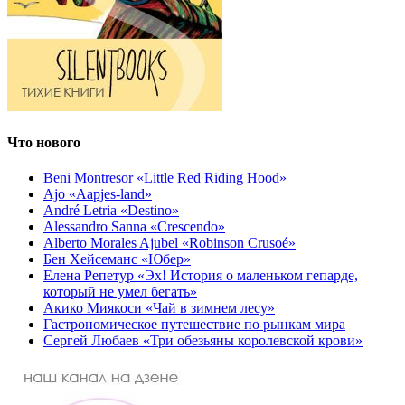
Что нового
Beni Montresor «Little Red Riding Hood»
Ajo «Aapjes-land»
André Letria «Destino»
Alessandro Sanna «Crescendo»
Alberto Morales Ajubel «Robinson Crusoé»
Бен Хейсеманс «Юбер»
Елена Репетур «Эх! История о маленьком гепарде,
который не умел бегать»
Акико Миякоси «Чай в зимнем лесу»
Гастрономическое путешествие по рынкам мира
Сергей Любаев «Три обезьяны королевской крови»