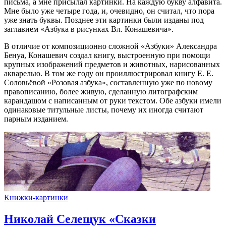
письма, а мне присылал картинки. На каждую букву алфавита.
Мне было уже четыре года, и, очевидно, он считал, что пора
уже знать буквы. Позднее эти картинки были изданы под
заглавием «Азбука в рисунках Вл. Конашевича».
В отличие от композиционно сложной «Азбуки» Александра
Бенуа, Конашевич создал книгу, выстроенную при помощи
крупных изображений предметов и животных, нарисованных
акварелью. В том же году он проиллюстрировал книгу Е. Е.
Соловьёвой «Розовая азбука», составленную уже по новому
правописанию, более живую, сделанную литографским
карандашом с написанным от руки текстом. Обе азбуки имели
одинаковые титульные листы, почему их иногда считают
парным изданием.
Книжки-картинки
Николай Селещук «Сказки