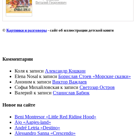
Виталий Георгиевич
©
Картинки и разговоры
- сайт об иллюстрации детской книги
Комментарии
Коля
к записи
Александр Кошкин
Elena Nosal
к записи
Борислав Стоев «Морские сказки»
Аноним
к записи
Виктор Важдаев
Софья Михайловская
к записи
Светозар Остров
Валерий
к записи
Станислав Бабюк
Новое на сайте
Beni Montresor «Little Red Riding Hood»
Ajo «Aapjes-land»
André Letria «Destino»
Alessandro Sanna «Crescendo»