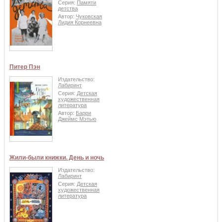
Серия:
Памяти
детства
Автор:
Чуковская
Лидия Корнеевна
Питер Пэн
Издательство:
Лабиринт
Серия:
Детская
художественная
литература
Автор:
Барри
Джеймс Мэтью
Жили-были книжки. День и ночь
Издательство:
Лабиринт
Серия:
Детская
художественная
литература