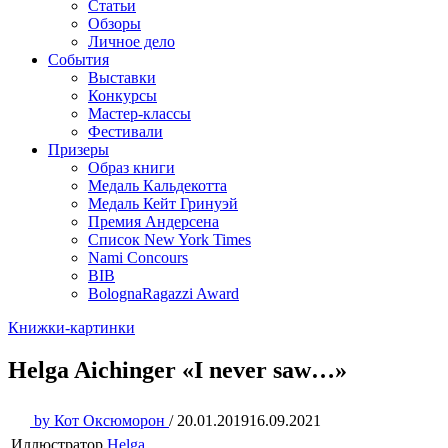
Статьи
Обзоры
Личное дело
События
Выставки
Конкурсы
Мастер-классы
Фестивали
Призеры
Образ книги
Медаль Кальдекотта
Медаль Кейт Гринуэй
Премия Андерсена
Список New York Times
Nami Concours
BIB
BolognaRagazzi Award
Книжки-картинки
Helga Aichinger «I never saw…»
by
Кот Оксюморон
/
20.01.2019
16.09.2021
Иллюстратор
Helga