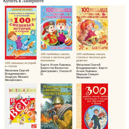
Купить в Лабиринте
100 любимых сказок,
100 любимых сказок,
стихов и песенок для
стихов и песенок для
мальчиков
девочек
100 смешных историй
Барто Агния Львовна
,
Михалков Сергей
и стихов
Берестов Валентин
Владимирович
,
Барто
Михалков Сергей
Дмитриевич
,
Глазов И.
Агния Львовна
,
Владимирович
,
Н.
Маршак Самуил
Зощенко Михаил
Яковлевич
Михайлович
,
Драгунский Виктор
Юзефович