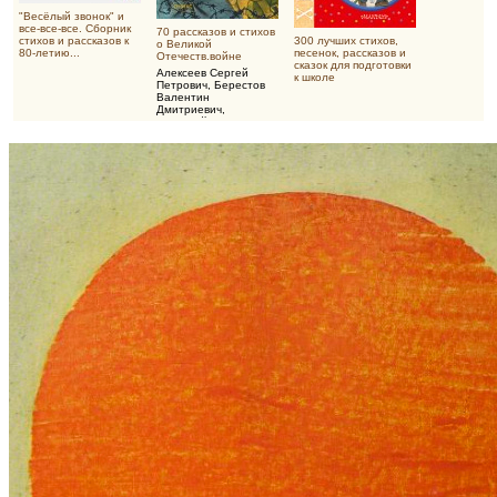
"Весёлый звонок" и
все-все-все. Сборник
70 рассказов и стихов
стихов и рассказов к
300 лучших стихов,
о Великой
80-летию...
песенок, рассказов и
Отечеств.войне
сказок для подготовки
Алексеев Сергей
к школе
Петрович
,
Берестов
Валентин
Дмитриевич
,
Воскобойников
Валерий Михайлович