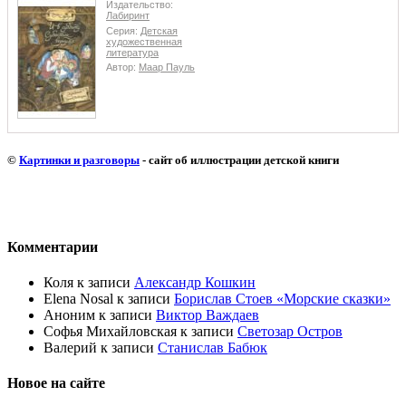
Издательство:
Лабиринт
Серия:
Детская
художественная
литература
Автор:
Маар Пауль
©
Картинки и разговоры
- сайт об иллюстрации детской книги
Комментарии
Коля
к записи
Александр Кошкин
Elena Nosal
к записи
Борислав Стоев «Морские сказки»
Аноним
к записи
Виктор Важдаев
Софья Михайловская
к записи
Светозар Остров
Валерий
к записи
Станислав Бабюк
Новое на сайте