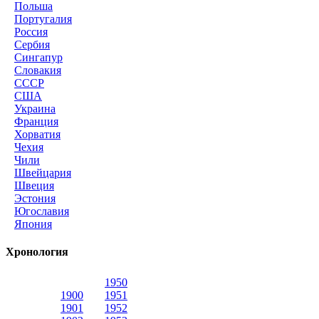
Польша
Португалия
Россия
Сербия
Сингапур
Словакия
СССР
США
Украина
Франция
Хорватия
Чехия
Чили
Швейцария
Швеция
Эстония
Югославия
Япония
Хронология
1950
1900
1951
1901
1952