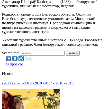
Аляксандр Шэвераў Калістратавіч (1938) — белорусский
художник, книжный иллюстратор, педагог.
Родился в городе Орша Витебской области. Окончил
Витебское художественное училище, затем Московский
полиграфический институт. Преподавал композицию и
шрифт на кафедре графики Белорусского театрально-
художественного института.
Участник художественных выставок с 1968 года. Работает в
книжной графике. Член Белорусского союза художников.
Search for:
Search
О проекте
Итоги
▫
2021
▫
2020
▫
2019
▫
2018
▫
2017
▫
2016
▫
2015