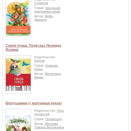
Стрекоза
Серия:
Школьная
программа новая
Автор:
Дефо
Даниель
Синяя птица. Пересказ Леонида
Яхнина
Издательство:
Качели
Серия:
Книжная
полка
Автор:
Метерлинк
Морис
Вертушинки (+ картонная кукла)
Издательство:
Пять
четвертей
Серия:
Понарошку
Автор:
Михеева
Тамара Витальевна