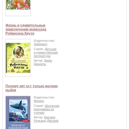
Жизнь и удивительные
приключения морехода
Робинзона Крузо
Издательство:
Лабиринт
Серия:
Детская
художественная
литература
Автор:
Дефо
Даниель
Почему кит ест только мелких
рыбок
Издательство:
Феникс
Серия:
Школьная
программа по
чтению
Автор:
Киплинг
Редьярд Джозеф