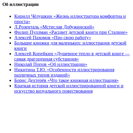
Об иллюстрации
Кирилл Чёлушкин «Жизнь иллюстратора комфортна и
проста»
Л.Розенталь «Мстислав Добужинский»
Филип Пуллман «Расцвет детской книги при Сталине»
Алексей Пахомов «Про свою работу»
Большие книжки для маленьких: иллюстрация детской
книги
Алексей Копейкин «Душевное тепло в детской книге —
самая драгоценная субстанция»
Николай Попов «Об иллюстрации»
Никитина Т.Ю. «Особенности иллюстрирования
различных типов изданий»
Борис Дехтерёв «Что такое книжная иллюстрация»
Краткая история детской иллюстрированной книги и
искусство визуального повествования