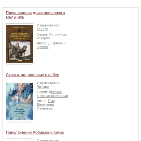
Приключения доисторического
мальчика
Издательство:
Качели
Серия:
Истории до
истории
Автор:
Д`Эрвильи
Эрнест
Сказки, подаренные с небес
Издательство:
Четыре
Серия:
Детская
книжная вселенная
Автор:
Гетц
Валентина
Ивановна
Приключения Робинзона Крузо
Издательство: