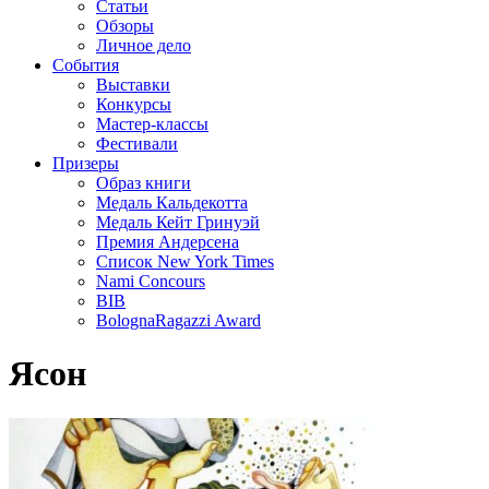
Статьи
Обзоры
Личное дело
События
Выставки
Конкурсы
Мастер-классы
Фестивали
Призеры
Образ книги
Медаль Кальдекотта
Медаль Кейт Гринуэй
Премия Андерсена
Список New York Times
Nami Concours
BIB
BolognaRagazzi Award
Ясон