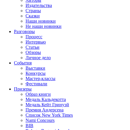
Авторы
Издательства
Страны
Сказки
Наши новинки
Не наши новинки
Разговоры
Процесс
Интервью
Статьи
Обзоры
Личное дело
События
Выставки
Конкурсы
Мастер-классы
Фестивали
Призеры
Образ книги
Медаль Кальдекотта
Медаль Кейт Гринуэй
Премия Андерсена
Список New York Times
Nami Concours
BIB