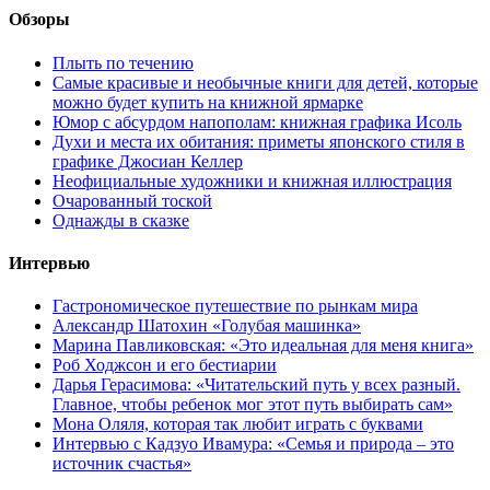
Обзоры
Плыть по течению
Самые красивые и необычные книги для детей, которые
можно будет купить на книжной ярмарке
Юмор с абсурдом напополам: книжная графика Исоль
Духи и места их обитания: приметы японского стиля в
графике Джосиан Келлер
Неофициальные художники и книжная иллюстрация
Очарованный тоской
Однажды в сказке
Интервью
Гастрономическое путешествие по рынкам мира
Александр Шатохин «Голубая машинка»
Марина Павликовская: «Это идеальная для меня книга»
Роб Ходжсон и его бестиарии
Дарья Герасимова: «Читательский путь у всех разный.
Главное, чтобы ребенок мог этот путь выбирать сам»
Мона Оляля, которая так любит играть с буквами
Интервью с Кадзуо Ивамура: «Семья и природа – это
источник счастья»