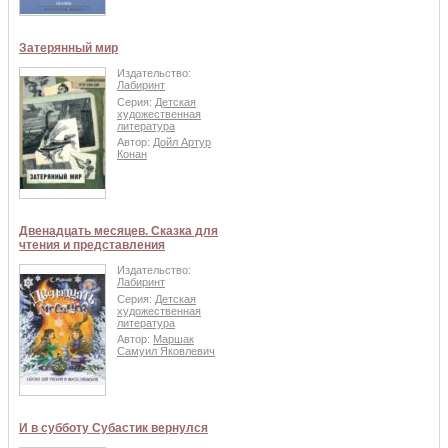
Затерянный мир
Издательство:
Лабиринт
Серия:
Детская
художественная
литература
Автор:
Дойл Артур
Конан
Двенадцать месяцев. Сказка для
чтения и представления
Издательство:
Лабиринт
Серия:
Детская
художественная
литература
Автор:
Маршак
Самуил Яковлевич
И в субботу Субастик вернулся