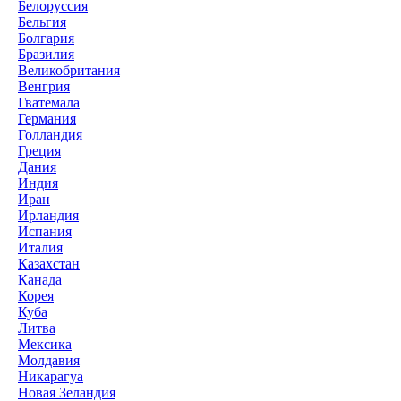
Белоруссия
Бельгия
Болгария
Бразилия
Великобритания
Венгрия
Гватемала
Германия
Голландия
Греция
Дания
Индия
Иран
Ирландия
Испания
Италия
Казахстан
Канада
Корея
Куба
Литва
Мексика
Молдавия
Никарагуа
Новая Зеландия