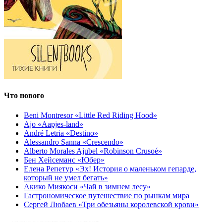
Что нового
Beni Montresor «Little Red Riding Hood»
Ajo «Aapjes-land»
André Letria «Destino»
Alessandro Sanna «Crescendo»
Alberto Morales Ajubel «Robinson Crusoé»
Бен Хейсеманс «Юбер»
Елена Репетур «Эх! История о маленьком гепарде,
который не умел бегать»
Акико Миякоси «Чай в зимнем лесу»
Гастрономическое путешествие по рынкам мира
Сергей Любаев «Три обезьяны королевской крови»