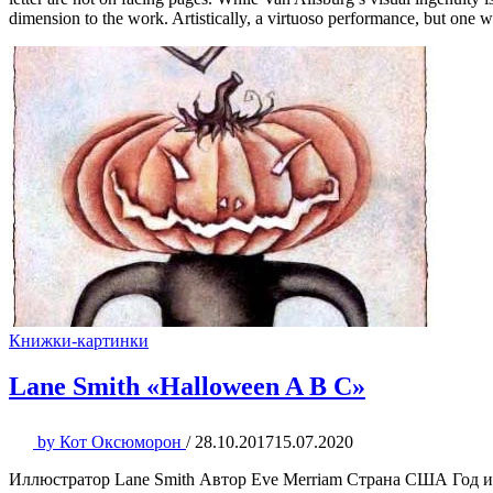
dimension to the work. Artistically, a virtuoso performance, but one w
Книжки-картинки
Lane Smith «Halloween A B C»
by
Кот Оксюморон
/
28.10.2017
15.07.2020
Иллюстратор Lane Smith Автор Eve Merriam Страна США Год из