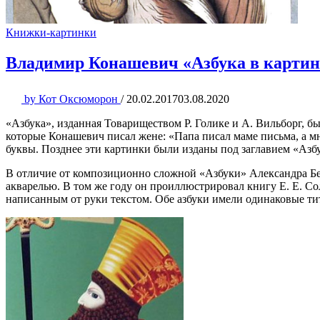
Книжки-картинки
Владимир Конашевич «Азбука в картин
by
Кот Оксюморон
/
20.02.2017
03.08.2020
«Азбука», изданная Товариществом Р. Голике и А. Вильборг, б
которые Конашевич писал жене: «Папа писал маме письма, а мн
буквы. Позднее эти картинки были изданы под заглавием «Азб
В отличие от композиционно сложной «Азбуки» Александра Б
акварелью. В том же году он проиллюстрировал книгу Е. Е. С
написанным от руки текстом. Обе азбуки имели одинаковые ти