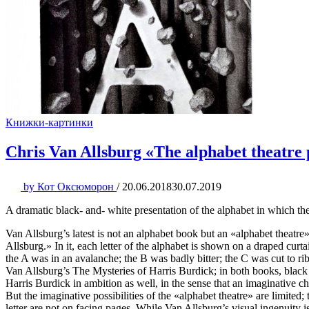
Книжки-картинки
Chris Van Allsburg «The alphabet theatre 
by
Кот Оксюморон
/
20.06.2018
30.07.2019
A dramatic black- and- white presentation of the alphabet in which the
Van Allsburg’s latest is not an alphabet book but an «alphabet theatre»
Allsburg.» In it, each letter of the alphabet is shown on a draped curt
the A was in an avalanche; the B was badly bitter; the C was cut to ri
Van Allsburg’s The Mysteries of Harris Burdick; in both books, black pe
Harris Burdick in ambition as well, in the sense that an imaginative ch
But the imaginative possibilities of the «alphabet theatre» are limited
letter are not on facing pages. While Van Allsburg’s visual ingenuity is