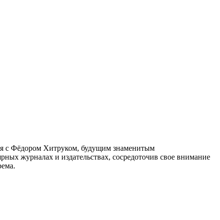
лся с Фёдором Хитруком, будущим знаменитым
рных журналах и издательствах, сосредоточив свое внимание
рема.