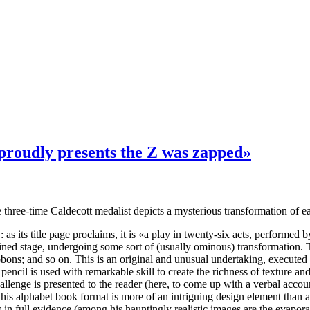
proudly presents the Z was zapped»
 three-time Caldecott medalist depicts a mysterious transformation of eac
: as its title page proclaims, it is «a play in twenty-six acts, performed
ained stage, undergoing some sort of (usually ominous) transformation. Tu
bbons; and so on. This is an original and unusual undertaking, executed 
ncil is used with remarkable skill to create the richness of texture and s
allenge is presented to the reader (here, to come up with a verbal account
; this alphabet book format is more of an intriguing design element than
 in full evidence (among his hauntingly realistic images are the evaporati