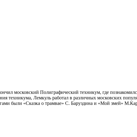
закончил московский Полиграфический техникум, где познакоми
ния техникума, Лемкуль работал в различных московских популя
ами были «Сказка о трамвае» С. Баруздина и «Мой змей» М.Ка