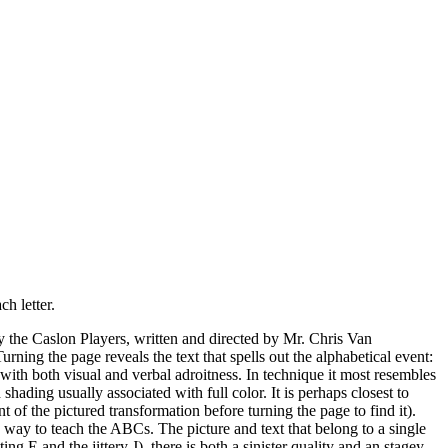
h letter.
 by the Caslon Players, written and directed by Mr. Chris Van
rning the page reveals the text that spells out the alphabetical event:
with both visual and verbal adroitness. In technique it most resembles
hading usually associated with full color. It is perhaps closest to
 of the pictured transformation before turning the page to find it).
 a way to teach the ABCs. The picture and text that belong to a single
ng E and the jittery J), there is both a sinister quality and an stagey