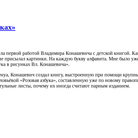
ках»
ыла первой работой Владимира Конашевича с детской книгой. Ка
е присылал картинки. На каждую букву алфавита. Мне было уже ч
ука в рисунках Вл. Конашевича».
енуа, Конашевич создал книгу, выстроенную при помощи крупн
оловьёвой «Розовая азбука», составленную уже по новому прав
тульные листы, почему их иногда считают парным изданием.