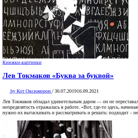
Книжки-картинки
Лев Токмаков «Буква за буквой»
by
Кот Оксюморон
/
30.07.2019
16.09.2021
Лев Токмаков обладал удивительным даром — он не переставал
непредвзятость отражалась в работе. «Вот, где-то здесь, начи
нужно их вытаскивать и рассматривать и решать: подходит – не