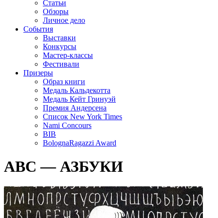
Статьи
Обзоры
Личное дело
События
Выставки
Конкурсы
Мастер-классы
Фестивали
Призеры
Образ книги
Медаль Кальдекотта
Медаль Кейт Гринуэй
Премия Андерсена
Список New York Times
Nami Concours
BIB
BolognaRagazzi Award
ABC — АЗБУКИ