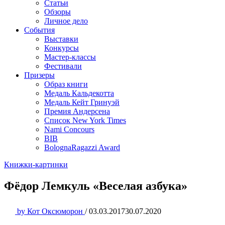
Статьи
Обзоры
Личное дело
События
Выставки
Конкурсы
Мастер-классы
Фестивали
Призеры
Образ книги
Медаль Кальдекотта
Медаль Кейт Гринуэй
Премия Андерсена
Список New York Times
Nami Concours
BIB
BolognaRagazzi Award
Книжки-картинки
Фёдор Лемкуль «Веселая азбука»
by
Кот Оксюморон
/
03.03.2017
30.07.2020