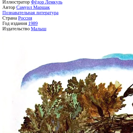
Иллюстратор
Фёдор Лемкуль
Автор
Самуил Маршак
Познавательная литература
Страна
Россия
Год издания
1989
Издательство
Малыш