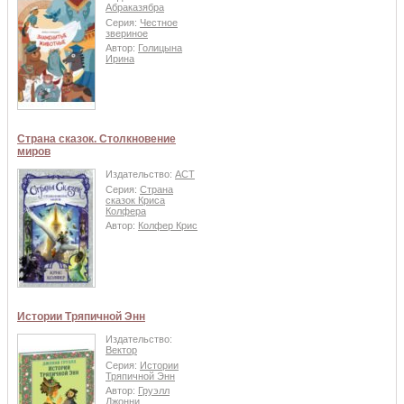
Абраказябра
Серия:
Честное
звериное
Автор:
Голицына
Ирина
Страна сказок. Столкновение
миров
Издательство:
АСТ
Серия:
Страна
сказок Криса
Колфера
Автор:
Колфер Крис
Истории Тряпичной Энн
Издательство:
Вектор
Серия:
Истории
Тряпичной Энн
Автор:
Груэлл
Джонни