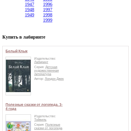
1947
1996
1948
1997
1949
1998
1999
Купить в лабиринте
Белый Клык
Издательство:
Лабиринт
Серия:
Детская
художественная
литература
Автор:
Лондон Джек
Полезные сказки от логопеда. 3-
4 года
Издательство:
Тойвиль
Серия:
Полезные
сказки от логопеда