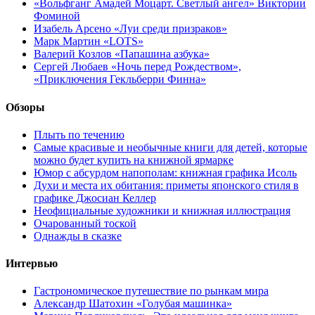
«Вольфганг Амадей Моцарт. Светлый ангел» Виктории
Фоминой
Изабель Арсено «Луи среди призраков»
Марк Мартин «LOTS»
Валерий Козлов «Папашина азбука»
Сергей Любаев «Ночь перед Рождеством»,
«Приключения Гекльберри Финна»
Обзоры
Плыть по течению
Самые красивые и необычные книги для детей, которые
можно будет купить на книжной ярмарке
Юмор с абсурдом напополам: книжная графика Исоль
Духи и места их обитания: приметы японского стиля в
графике Джосиан Келлер
Неофициальные художники и книжная иллюстрация
Очарованный тоской
Однажды в сказке
Интервью
Гастрономическое путешествие по рынкам мира
Александр Шатохин «Голубая машинка»