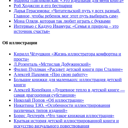
Марина Павликовская: «Это идеальная для меня книга»
Роб Ходжсон и его бестиарии
Дарья Герасимова: «Читательский путь у всех разный.
Главное, чтобы ребенок мог этот путь выбирать сам»
Мона Оляля, которая так любит играть с буквами
Интервью с Кадзуо Ивамура: «Семья и природа – это
источник счастья»
Об иллюстрации
Кирилл Чёлушкин «Жизнь иллюстратора комфортна и
проста»
Л.Розенталь «Мстислав Добужинский»
Филип Пуллман «Расцвет детской книги при Сталине»
Алексей Пахомов «Про свою работу»
Большие книжки для маленьких: иллюстрация детской
книги
Алексей Копейкин «Душевное тепло в детской книге —
самая драгоценная субстанция»
Николай Попов «Об иллюстрации»
Никитина Т.Ю. «Особенности иллюстрирования
различных типов изданий»
Борис Дехтерёв «Что такое книжная иллюстрация»
Краткая история детской иллюстрированной книги и
искусство визуального повествования