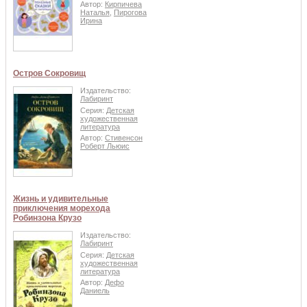
Автор:
Кирпичева
Наталья
,
Пирогова
Ирина
Остров Сокровищ
Издательство:
Лабиринт
Серия:
Детская
художественная
литература
Автор:
Стивенсон
Роберт Льюис
Жизнь и удивительные
приключения морехода
Робинзона Крузо
Издательство:
Лабиринт
Серия:
Детская
художественная
литература
Автор:
Дефо
Даниель