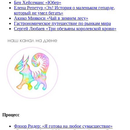
Бен Хейсеманс «Юбер»
Елена Репетур «Эх! История о маленьком гепарде,
который не умел бегать»
Акико Миякоси «Чай в зимнем лесу»
Гастрономическое путешествие по рынкам мира
Сергей Любаев «Три обезьяны королевской крови»
Процесс
Флоор Ридер: «Я готова на любое сумасшествие»