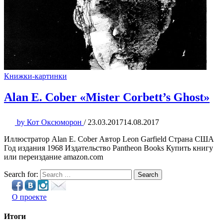
Книжки-картинки
Alan E. Cober «Mister Corbett’s Ghost»
by
Кот Оксюморон
/
23.03.2017
14.08.2017
Иллюстратор Alan E. Cober Автор Leon Garfield Страна США
Год издания 1968 Издательство Pantheon Books Купить книгу
или переиздание amazon.com
Search for:
Search
О проекте
Итоги