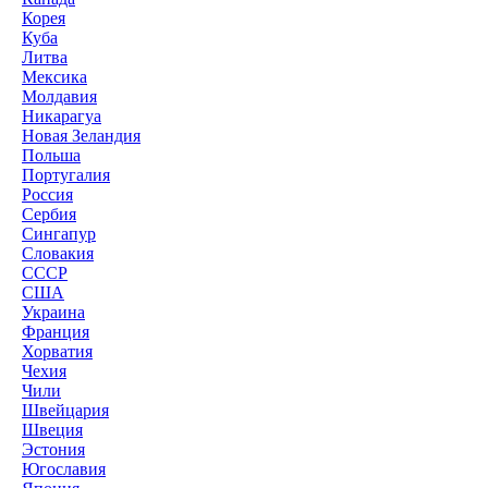
Корея
Куба
Литва
Мексика
Молдавия
Никарагуа
Новая Зеландия
Польша
Португалия
Россия
Сербия
Сингапур
Словакия
СССР
США
Украина
Франция
Хорватия
Чехия
Чили
Швейцария
Швеция
Эстония
Югославия