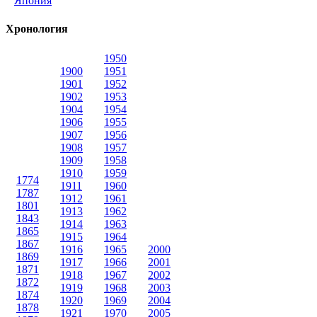
Япония
Хронология
1950
1900
1951
1901
1952
1902
1953
1904
1954
1906
1955
1907
1956
1908
1957
1909
1958
1910
1959
1774
1911
1960
1787
1912
1961
1801
1913
1962
1843
1914
1963
1865
1915
1964
1867
1916
1965
2000
1869
1917
1966
2001
1871
1918
1967
2002
1872
1919
1968
2003
1874
1920
1969
2004
1878
1921
1970
2005