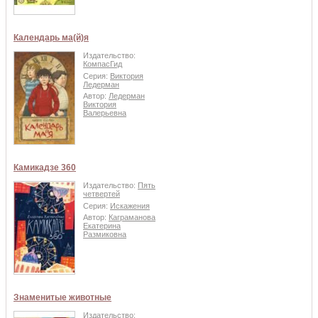
Календарь ма(й)я
Издательство:
КомпасГид
Серия:
Виктория
Ледерман
Автор:
Ледерман
Виктория
Валерьевна
Камикадзе 360
Издательство:
Пять
четвертей
Серия:
Искажения
Автор:
Каграманова
Екатерина
Размиковна
Знаменитые животные
Издательство: