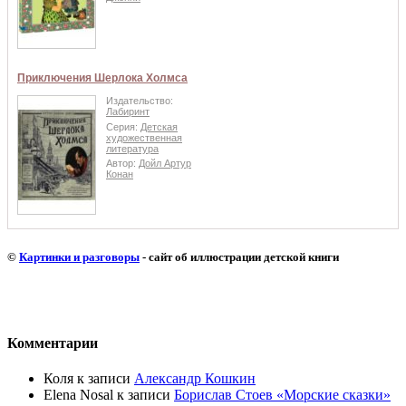
Приключения Шерлока Холмса
Издательство:
Лабиринт
Серия:
Детская
художественная
литература
Автор:
Дойл Артур
Конан
©
Картинки и разговоры
- сайт об иллюстрации детской книги
Комментарии
Коля
к записи
Александр Кошкин
Elena Nosal
к записи
Борислав Стоев «Морские сказки»