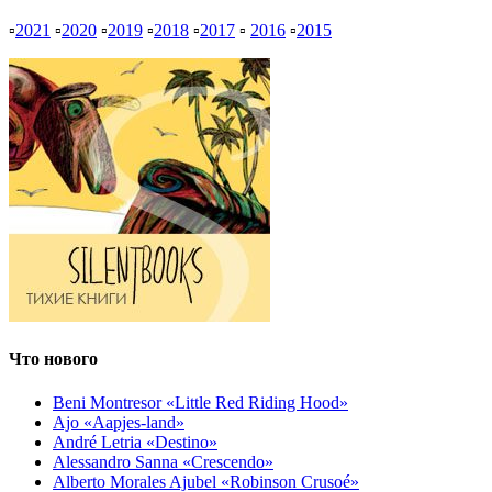
▫
2021
▫
2020
▫
2019
▫
2018
▫
2017
▫
2016
▫
2015
Что нового
Beni Montresor «Little Red Riding Hood»
Ajo «Aapjes-land»
André Letria «Destino»
Alessandro Sanna «Crescendo»
Alberto Morales Ajubel «Robinson Crusoé»