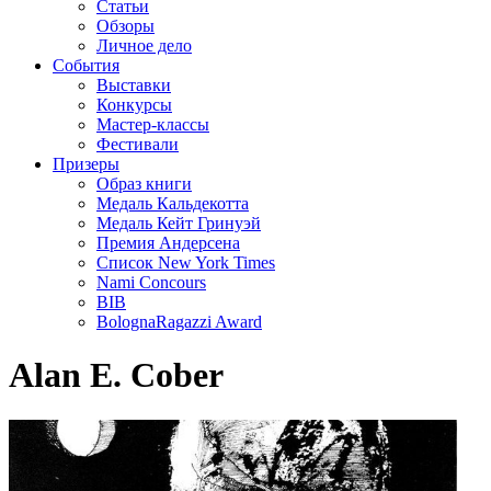
Статьи
Обзоры
Личное дело
События
Выставки
Конкурсы
Мастер-классы
Фестивали
Призеры
Образ книги
Медаль Кальдекотта
Медаль Кейт Гринуэй
Премия Андерсена
Список New York Times
Nami Concours
BIB
BolognaRagazzi Award
Alan E. Cober