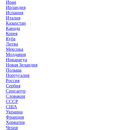
Иран
Ирландия
Испания
Италия
Казахстан
Канада
Корея
Куба
Литва
Мексика
Молдавия
Никарагуа
Новая Зеландия
Польша
Португалия
Россия
Сербия
Сингапур
Словакия
СССР
США
Украина
Франция
Хорватия
Чехия