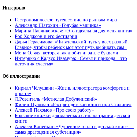
Интервью
Гастрономическое путешествие по рынкам мира
Александр Шатохин «Голубая машинка»
Марина Павликовская: «Это идеальная для меня книга»
Роб Ходжсон и его бестиарии
Дарья Герасимова: «Читательский путь у всех разный.
Главное, чтобы ребенок мог этот путь выбирать сам»
Мона Оляля, которая так любит играть с буквами
Интервью с Кадзуо Ивамура: «Семья и природа – это
источник счастья»
Об иллюстрации
Кирилл Чёлушкин «Жизнь иллюстратора комфортна и
проста»
Л.Розенталь «Мстислав Добужинский»
Филип Пуллман «Расцвет детской книги при Сталине»
Алексей Пахомов «Про свою работу»
Большие книжки для маленьких: иллюстрация детской
книги
Алексей Копейкин «Душевное тепло в детской книге —
самая драгоценная субстанция»