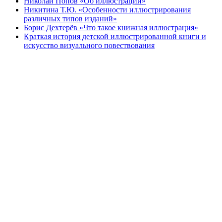
Николай Попов «Об иллюстрации»
Никитина Т.Ю. «Особенности иллюстрирования
различных типов изданий»
Борис Дехтерёв «Что такое книжная иллюстрация»
Краткая история детской иллюстрированной книги и
искусство визуального повествования