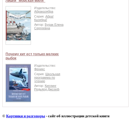
Лицей "Морская миля"
Издательство:
Абраказябра
Серия:
Абра!
Казябра!
Автор:
Бурак Елена
Сергеевна
Почему кит ест только мелких
рыбок
Издательство:
Феникс
Серия:
Школьная
программа по
чтению
Автор:
Киплинг
Редьярд Джозеф
©
Картинки и разговоры
- сайт об иллюстрации детской книги