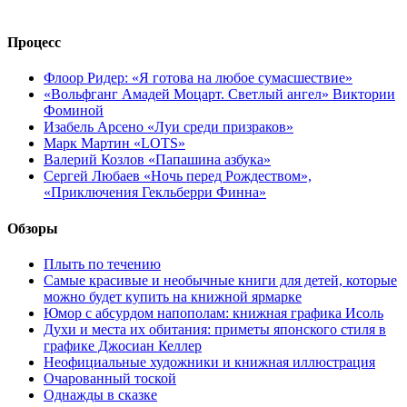
Процесс
Флоор Ридер: «Я готова на любое сумасшествие»
«Вольфганг Амадей Моцарт. Светлый ангел» Виктории
Фоминой
Изабель Арсено «Луи среди призраков»
Марк Мартин «LOTS»
Валерий Козлов «Папашина азбука»
Сергей Любаев «Ночь перед Рождеством»,
«Приключения Гекльберри Финна»
Обзоры
Плыть по течению
Самые красивые и необычные книги для детей, которые
можно будет купить на книжной ярмарке
Юмор с абсурдом напополам: книжная графика Исоль
Духи и места их обитания: приметы японского стиля в
графике Джосиан Келлер
Неофициальные художники и книжная иллюстрация
Очарованный тоской
Однажды в сказке