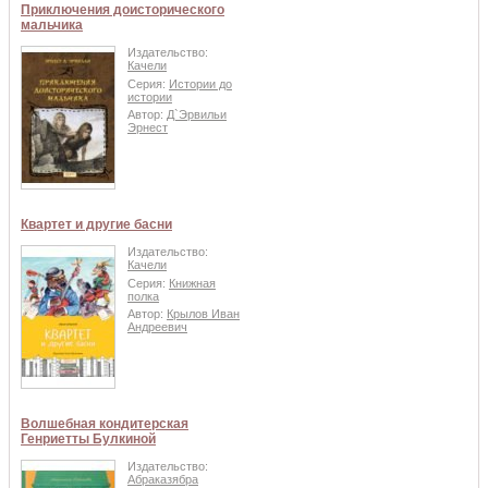
Приключения доисторического
мальчика
Издательство:
Качели
Серия:
Истории до
истории
Автор:
Д`Эрвильи
Эрнест
Квартет и другие басни
Издательство:
Качели
Серия:
Книжная
полка
Автор:
Крылов Иван
Андреевич
Волшебная кондитерская
Генриетты Булкиной
Издательство:
Абраказябра