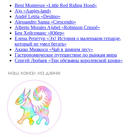
Beni Montresor «Little Red Riding Hood»
Ajo «Aapjes-land»
André Letria «Destino»
Alessandro Sanna «Crescendo»
Alberto Morales Ajubel «Robinson Crusoé»
Бен Хейсеманс «Юбер»
Елена Репетур «Эх! История о маленьком гепарде,
который не умел бегать»
Акико Миякоси «Чай в зимнем лесу»
Гастрономическое путешествие по рынкам мира
Сергей Любаев «Три обезьяны королевской крови»