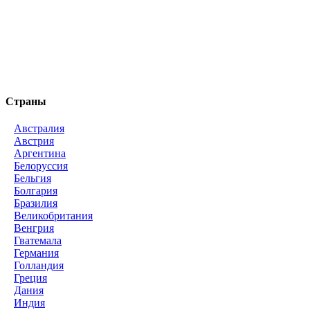
Страны
Австралия
Австрия
Аргентина
Белоруссия
Бельгия
Болгария
Бразилия
Великобритания
Венгрия
Гватемала
Германия
Голландия
Греция
Дания
Индия