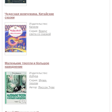
Чудесная жемчужина. Китайские
сказки
Издательство:
Качели
Серия:
Вокруг
света со сказкой
Маленькие тролли и большое
наводнение
Издательство:
Азбука
Серия:
Муми-
тролли
Автор:
Янссон Туве