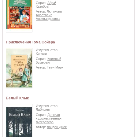
Серия:
Абра!
Казябра!
Автор:
Лютикова
Анастасия
Александровна
Приключения Тома Сойера
Издательство:
Качели
Серия:
Книжный
бумеранг
Автор:
Твен Марк
Белый Клык
Издательство:
Лабиринт
Серия:
Детская
художественная
литература
Автор:
Лондон Джек