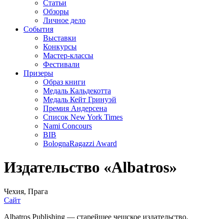
Статьи
Обзоры
Личное дело
События
Выставки
Конкурсы
Мастер-классы
Фестивали
Призеры
Образ книги
Медаль Кальдекотта
Медаль Кейт Гринуэй
Премия Андерсена
Список New York Times
Nami Concours
BIB
BolognaRagazzi Award
Издательство «Albatros»
Чехия, Прага
Сайт
Albatros Publishing — старейшее чешское издательство,