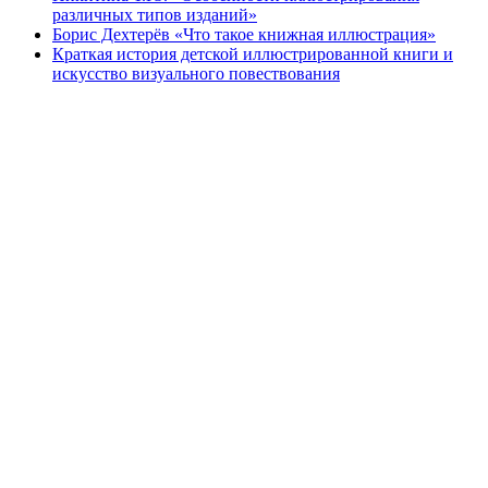
различных типов изданий»
Борис Дехтерёв «Что такое книжная иллюстрация»
Краткая история детской иллюстрированной книги и
искусство визуального повествования