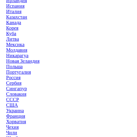
Ирландия
Испания
Италия
Казахстан
Канада
Корея
Куба
Литва
Мексика
Молдавия
Никарагуа
Новая Зеландия
Польша
Португалия
Россия
Сербия
Сингапур
Словакия
СССР
США
Украина
Франция
Хорватия
Чехия
Чили