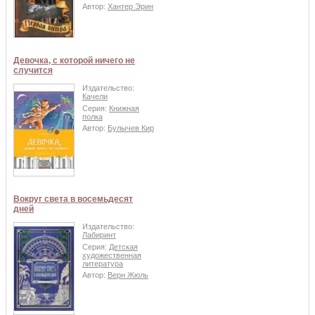
Автор:
Хантер Эрин
Девочка, с которой ничего не
случится
Издательство:
Качели
Серия:
Книжная
полка
Автор:
Булычев Кир
Вокруг света в восемьдесят
дней
Издательство:
Лабиринт
Серия:
Детская
художественная
литература
Автор:
Верн Жюль