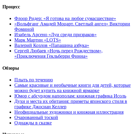
Процесс
Флоор Ридер: «Я готова на любое сумасшествие»
«Вольфганг Амадей Моцарт. Светлый ангел» Виктории
Фоминой
Изабель Арсено «Луи среди призраков»
Марк Мартин «LOTS»
Валерий Козлов «Папашина азбука»
Сергей Любаев «Ночь перед Рождеством»,
«Приключения Гекльберри Финна»
Обзоры
Плыть по течению
Самые красивые и необычные книги для детей, которые
можно будет купить на книжной ярмарке
Юмор с абсурдом напополам: книжная графика Исоль
Духи и места их обитания: приметы японского стиля в
графике Джосиан Келлер
Неофициальные художники и книжная иллюстрация
Очарованный тоской
Однажды в сказке