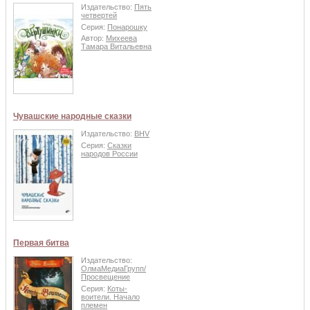
Издательство:
Пять
четвертей
Серия:
Понарошку
Автор:
Михеева
Тамара Витальевна
Чувашские народные сказки
Издательство:
BHV
Серия:
Сказки
народов России
Первая битва
Издательство:
ОлмаМедиаГрупп/
Просвещение
Серия:
Коты-
воители. Начало
племен