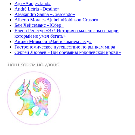
Ajo «Aapjes-land»
André Letria «Destino»
Alessandro Sanna «Crescendo»
Alberto Morales Ajubel «Robinson Crusoé»
Бен Хейсеманс «Юбер»
Елена Репетур «Эх! История о маленьком гепарде,
который не умел бегать»
Акико Миякоси «Чай в зимнем лесу»
Гастрономическое путешествие по рынкам мира
Сергей Любаев «Три обезьяны королевской крови»