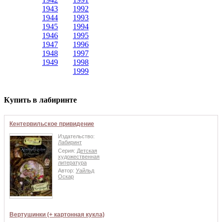
1943
1992
1944
1993
1945
1994
1946
1995
1947
1996
1948
1997
1949
1998
1999
Купить в лабиринте
Кентервильское привидение
Издательство:
Лабиринт
Серия:
Детская
художественная
литература
Автор:
Уайльд
Оскар
Вертушинки (+ картонная кукла)