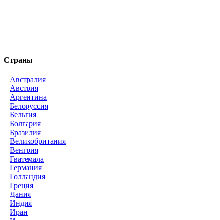
Страны
Австралия
Австрия
Аргентина
Белоруссия
Бельгия
Болгария
Бразилия
Великобритания
Венгрия
Гватемала
Германия
Голландия
Греция
Дания
Индия
Иран