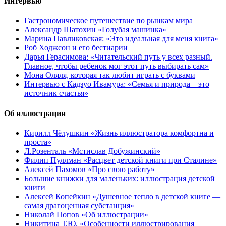
Интервью
Гастрономическое путешествие по рынкам мира
Александр Шатохин «Голубая машинка»
Марина Павликовская: «Это идеальная для меня книга»
Роб Ходжсон и его бестиарии
Дарья Герасимова: «Читательский путь у всех разный.
Главное, чтобы ребенок мог этот путь выбирать сам»
Мона Оляля, которая так любит играть с буквами
Интервью с Кадзуо Ивамура: «Семья и природа – это
источник счастья»
Об иллюстрации
Кирилл Чёлушкин «Жизнь иллюстратора комфортна и
проста»
Л.Розенталь «Мстислав Добужинский»
Филип Пуллман «Расцвет детской книги при Сталине»
Алексей Пахомов «Про свою работу»
Большие книжки для маленьких: иллюстрация детской
книги
Алексей Копейкин «Душевное тепло в детской книге —
самая драгоценная субстанция»
Николай Попов «Об иллюстрации»
Никитина Т.Ю. «Особенности иллюстрирования