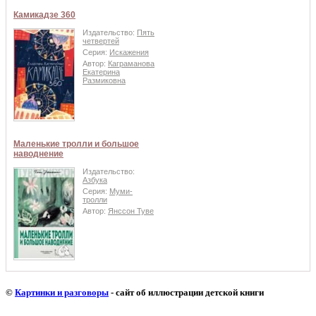
Камикадзе 360
Издательство:
Пять
четвертей
Серия:
Искажения
Автор:
Каграманова
Екатерина
Размиковна
Маленькие тролли и большое
наводнение
Издательство:
Азбука
Серия:
Муми-
тролли
Автор:
Янссон Туве
©
Картинки и разговоры
- сайт об иллюстрации детской книги