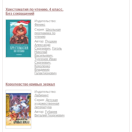
Хрестоматия по чтению. 4 класс.
Без сокращений
Издательство:
Феникс
Серия:
Школьная
программа по
чтению
Автор:
Пушкин
Александр
Сергеевич
,
Гоголь
Николай
Васильевич
,
Тургенев Иван
Сергеевич
,
Короленко
Владимир
Галактионович
Королевство кривых зеркал
Издательство:
Лабиринт
Серия:
Детская
художественная
литература
Автор:
Губарев
Виталий Георгиевич