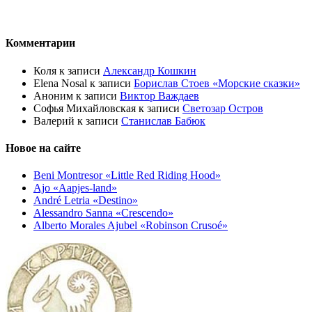
Комментарии
Коля
к записи
Александр Кошкин
Elena Nosal
к записи
Борислав Стоев «Морские сказки»
Аноним
к записи
Виктор Важдаев
Софья Михайловская
к записи
Светозар Остров
Валерий
к записи
Станислав Бабюк
Новое на сайте
Beni Montresor «Little Red Riding Hood»
Ajo «Aapjes-land»
André Letria «Destino»
Alessandro Sanna «Crescendo»
Alberto Morales Ajubel «Robinson Crusoé»