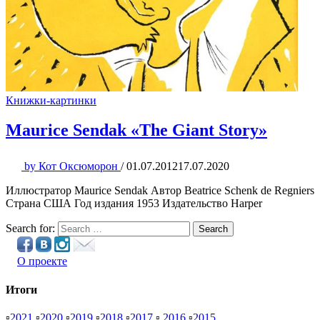
Книжки-картинки
Maurice Sendak «The Giant Story»
by
Кот Оксюморон
/
01.07.2012
17.07.2020
Иллюстратор Maurice Sendak Автор Beatrice Schenk de Regniers
Страна США Год издания 1953 Издательство Harper
Search for:
Search
О проекте
Итоги
▫
2021
▫
2020
▫
2019
▫
2018
▫
2017
▫
2016
▫
2015