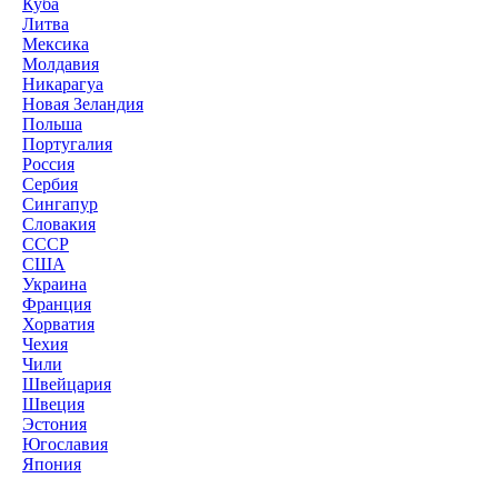
Куба
Литва
Мексика
Молдавия
Никарагуа
Новая Зеландия
Польша
Португалия
Россия
Сербия
Сингапур
Словакия
СССР
США
Украина
Франция
Хорватия
Чехия
Чили
Швейцария
Швеция
Эстония
Югославия
Япония