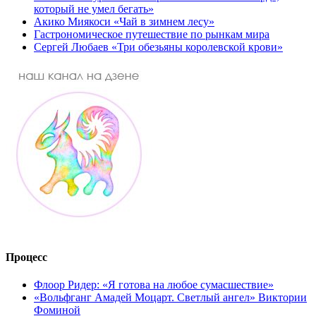
который не умел бегать»
Акико Миякоси «Чай в зимнем лесу»
Гастрономическое путешествие по рынкам мира
Сергей Любаев «Три обезьяны королевской крови»
Процесс
Флоор Ридер: «Я готова на любое сумасшествие»
«Вольфганг Амадей Моцарт. Светлый ангел» Виктории
Фоминой