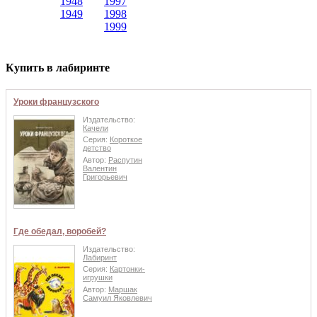
1948
1997
1949
1998
1999
Купить в лабиринте
Уроки французского
Издательство:
Качели
Серия:
Короткое
детство
Автор:
Распутин
Валентин
Григорьевич
Где обедал, воробей?
Издательство:
Лабиринт
Серия:
Картонки-
игрушки
Автор:
Маршак
Самуил Яковлевич