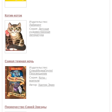
Котик-коток
Издательство:
Лабиринт
Серия:
Детская
художественная
литература
Самая темная ночь
Издательство:
ОлмаМедиаГрупп/
Просвещение
Серия:
Коты -
воители
Автор:
Хантер Эрин
Пророчество Синей Звезды