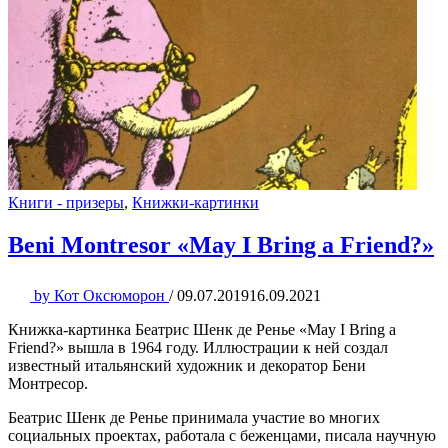
Книги - призеры
,
Книжки-картинки
Beni Montresor «May I Bring a Friend?»
by
Кот Оксюморон
/
09.07.2019
16.09.2021
Книжка-картинка Беатрис Шенк де Ренье «May I Bring a
Friend?» вышла в 1964 году. Иллюстрации к ней создал
известный итальянский художник и декоратор Бени
Монтресор.
Беатрис Шенк де Ренье принимала участие во многих
социальных проектах, работала с беженцами, писала научную