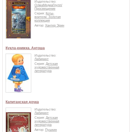
Издательство:
ОлмаМедиаГрупп/
Просвещение
Серия:
Коты-
воители. Золотая
коллекция
Автор:
Хантер Эрин
Кукла-книжка. Антоша
Издательство:
Лабиринт
Серия:
Детская
художественная
литература
Капитанская дочка
Издательство:
Лабиринт
Серия:
Детская
художественная
литература
Автор:
Пушкин