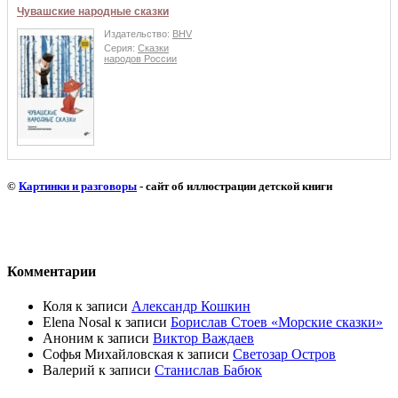
Чувашские народные сказки
Издательство:
BHV
Серия:
Сказки
народов России
©
Картинки и разговоры
- сайт об иллюстрации детской книги
Комментарии
Коля
к записи
Александр Кошкин
Elena Nosal
к записи
Борислав Стоев «Морские сказки»
Аноним
к записи
Виктор Важдаев
Софья Михайловская
к записи
Светозар Остров
Валерий
к записи
Станислав Бабюк