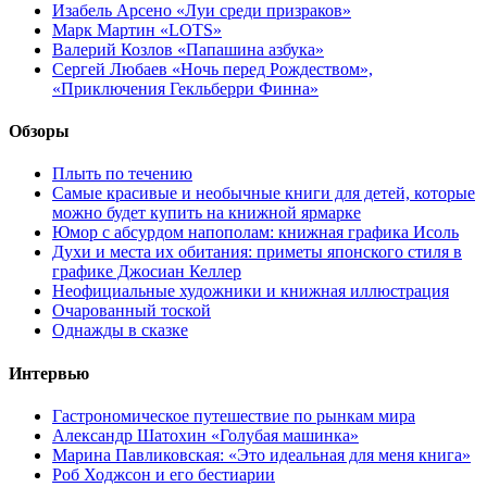
Изабель Арсено «Луи среди призраков»
Марк Мартин «LOTS»
Валерий Козлов «Папашина азбука»
Сергей Любаев «Ночь перед Рождеством»,
«Приключения Гекльберри Финна»
Обзоры
Плыть по течению
Самые красивые и необычные книги для детей, которые
можно будет купить на книжной ярмарке
Юмор с абсурдом напополам: книжная графика Исоль
Духи и места их обитания: приметы японского стиля в
графике Джосиан Келлер
Неофициальные художники и книжная иллюстрация
Очарованный тоской
Однажды в сказке
Интервью
Гастрономическое путешествие по рынкам мира
Александр Шатохин «Голубая машинка»
Марина Павликовская: «Это идеальная для меня книга»
Роб Ходжсон и его бестиарии