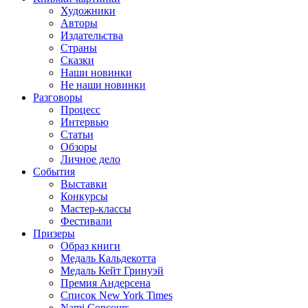
Художники
Авторы
Издательства
Страны
Сказки
Наши новинки
Не наши новинки
Разговоры
Процесс
Интервью
Статьи
Обзоры
Личное дело
События
Выставки
Конкурсы
Мастер-классы
Фестивали
Призеры
Образ книги
Медаль Кальдекотта
Медаль Кейт Гринуэй
Премия Андерсена
Список New York Times
Nami Concours