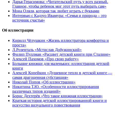
Дарья Герасимова: «Читательский путь у всех разный.
Главное, чтобы ребенок мог этот путь выбирать сам»
Мона Оляля, которая так любит играть с буквами
Интервью с Кадзуо Ивамура: «Семья и природа – это
источник счастья»
Об иллюстрации
Кирилл Чёлушкин «Жизнь иллюстратора комфортна и
проста»
Л.Розенталь «Мстислав Добужинский»
Филип Пуллман «Расцвет детской книги при Сталине»
Алексей Пахомов «Про свою работу»
Большие книжки для маленьких: иллюстрация детской
книги
Алексей Копейкин «Душевное тепло в детской книге —
самая драгоценная субстанция»
Николай Попов «Об иллюстрации»
Никитина Т.Ю. «Особенности иллюстрирования
различных типов изданий»
Борис Дехтерёв «Что такое книжная иллюстрация»
Краткая история детской иллюстрированной книги и
искусство визуального повествования