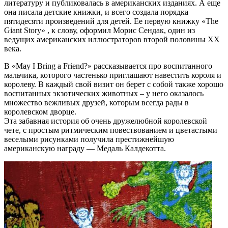
литературу и публиковалась в американских изданиях. А еще
она писала детские книжки, и всего создала порядка
пятидесяти произведений для детей. Ее первую книжку «The
Giant Story» , к слову, оформил Морис Сендак, один из
ведущих американских иллюстраторов второй половины XX
века.
В «May I Bring a Friend?» рассказывается про воспитанного
мальчика, которого частенько приглашают навестить короля и
королеву. В каждый свой визит он берет с собой также хорошо
воспитанных экзотических животных – у него оказалось
множество вежливых друзей, которым всегда рады в
королевском дворце.
Эта забавная история об очень дружелюбной королевской
чете, с простым ритмическим повествованием и цветастыми
веселыми рисунками получила престижнейшую
американскую награду — Медаль Калдекотта.