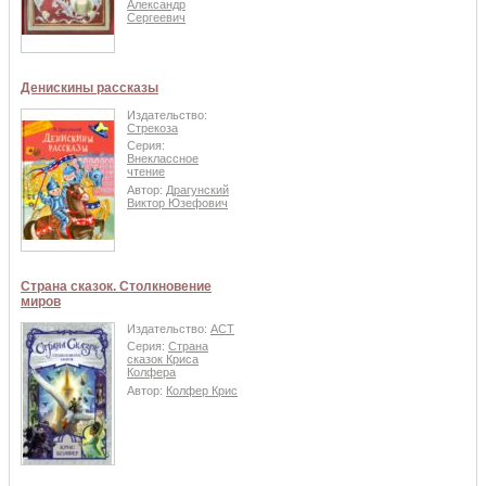
Александр
Сергеевич
Денискины рассказы
Издательство:
Стрекоза
Серия:
Внеклассное
чтение
Автор:
Драгунский
Виктор Юзефович
Страна сказок. Столкновение
миров
Издательство:
АСТ
Серия:
Страна
сказок Криса
Колфера
Автор:
Колфер Крис