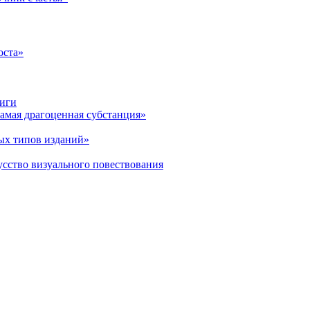
оста»
ниги
амая драгоценная субстанция»
ых типов изданий»
усство визуального повествования