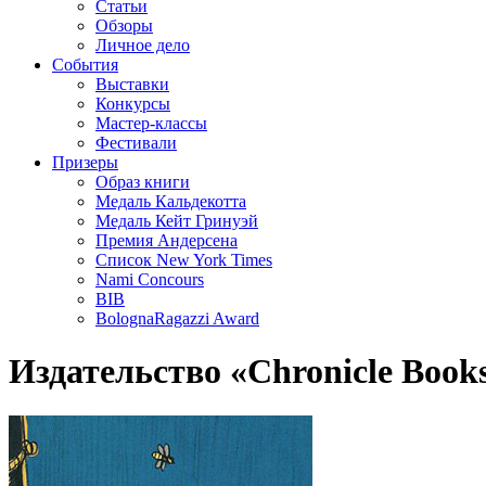
Статьи
Обзоры
Личное дело
События
Выставки
Конкурсы
Мастер-классы
Фестивали
Призеры
Образ книги
Медаль Кальдекотта
Медаль Кейт Гринуэй
Премия Андерсена
Список New York Times
Nami Concours
BIB
BolognaRagazzi Award
Издательство «Chronicle Book