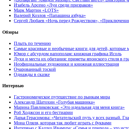
Изабель Арсено «Луи среди призраков»
Марк Мартин «LOTS»
Валерий Козлов «Папашина азбука»
Сергей Любаев «Ночь перед Рождеством», «Приключени
Обзоры
Плыть по течению
Самые красивые и необычные книги для детей, которые 
Юмор с абсурдом напополам: книжная графика Исоль
Духи и места их обитания: приметы японского стиля в г
Неофициальные художники и книжная иллюстрация
Очарованный тоской
Однажды в сказке
Интервью
Гастрономическое путешествие по рынкам мира
Александр Шатохин «Голубая машинка»
Марина Павликовская: «Это идеальная для меня книга»
Роб Ходжсон и его бестиарии
Дарья Герасимова: «Читательский путь у всех разный. Гл
Мона Оляля, которая так любит играть с буквами
Интервью с Кадзуо Ивамура: «Семья и природа – это ист