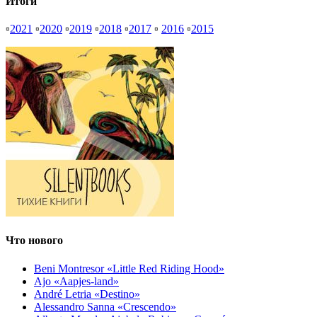
Итоги
▫
2021
▫
2020
▫
2019
▫
2018
▫
2017
▫
2016
▫
2015
Что нового
Beni Montresor «Little Red Riding Hood»
Ajo «Aapjes-land»
André Letria «Destino»
Alessandro Sanna «Crescendo»