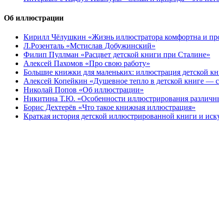
Об иллюстрации
Кирилл Чёлушкин «Жизнь иллюстратора комфортна и пр
Л.Розенталь «Мстислав Добужинский»
Филип Пуллман «Расцвет детской книги при Сталине»
Алексей Пахомов «Про свою работу»
Большие книжки для маленьких: иллюстрация детской к
Алексей Копейкин «Душевное тепло в детской книге — с
Николай Попов «Об иллюстрации»
Никитина Т.Ю. «Особенности иллюстрирования различн
Борис Дехтерёв «Что такое книжная иллюстрация»
Краткая история детской иллюстрированной книги и иск