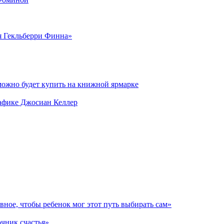
я Гекльберри Финна»
можно будет купить на книжной ярмарке
рафике Джосиан Келлер
авное, чтобы ребенок мог этот путь выбирать сам»
очник счастья»