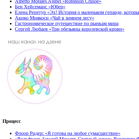
Alberto Morales Ajubel «Robinson Crusoé»
Бен Хейсеманс «Юбер»
Елена Репетур «Эх! История о маленьком гепарде, которы
Акико Миякоси «Чай в зимнем лесу»
Гастрономическое путешествие по рынкам мира
Сергей Любаев «Три обезьяны королевской крови»
Процесс
Флоор Ридер: «Я готова на любое сумасшествие»
«Вольфганг Амадей Моцарт. Светлый ангел» Виктории