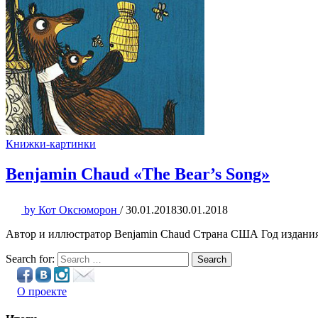
Книжки-картинки
Benjamin Chaud «The Bear’s Song»
by
Кот Оксюморон
/
30.01.2018
30.01.2018
Автор и иллюстратор Benjamin Chaud Страна США Год издания
Search for:
Search
О проекте