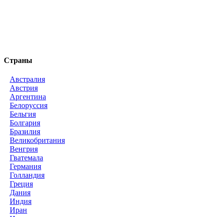
Страны
Австралия
Австрия
Аргентина
Белоруссия
Бельгия
Болгария
Бразилия
Великобритания
Венгрия
Гватемала
Германия
Голландия
Греция
Дания
Индия
Иран