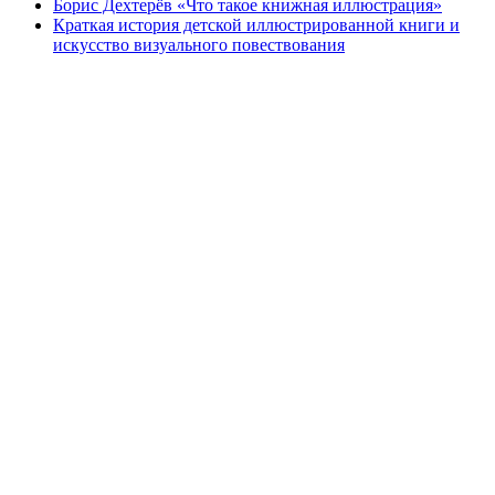
Борис Дехтерёв «Что такое книжная иллюстрация»
Краткая история детской иллюстрированной книги и
искусство визуального повествования