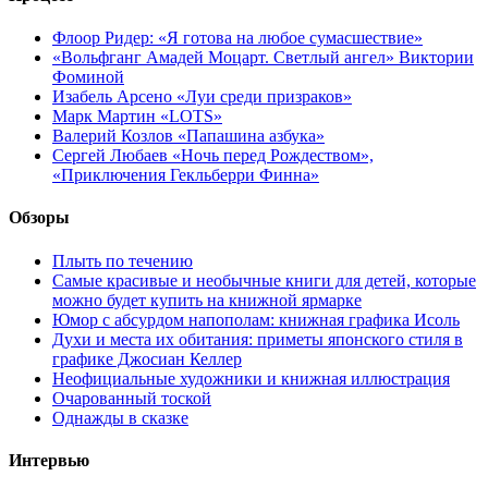
Флоор Ридер: «Я готова на любое сумасшествие»
«Вольфганг Амадей Моцарт. Светлый ангел» Виктории
Фоминой
Изабель Арсено «Луи среди призраков»
Марк Мартин «LOTS»
Валерий Козлов «Папашина азбука»
Сергей Любаев «Ночь перед Рождеством»,
«Приключения Гекльберри Финна»
Обзоры
Плыть по течению
Самые красивые и необычные книги для детей, которые
можно будет купить на книжной ярмарке
Юмор с абсурдом напополам: книжная графика Исоль
Духи и места их обитания: приметы японского стиля в
графике Джосиан Келлер
Неофициальные художники и книжная иллюстрация
Очарованный тоской
Однажды в сказке
Интервью