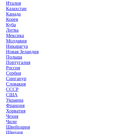
Италия
Казахстан
Канада
Корея
Куба
Литва
Мексика
Молдавия
Никарагуа
Новая Зеландия
Польша
Португалия
Россия
Сербия
Сингапур
Словакия
СССР
США
Украина
Франция
Хорватия
Чехия
Чили
Швейцария
Швеция