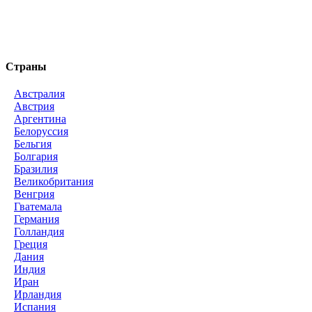
Страны
Австралия
Австрия
Аргентина
Белоруссия
Бельгия
Болгария
Бразилия
Великобритания
Венгрия
Гватемала
Германия
Голландия
Греция
Дания
Индия
Иран
Ирландия
Испания