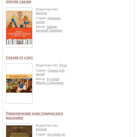
другие сказки
Издательство:
Качели
Серия:
Книжная
полка
Автор:
Шварц
Евгений Львович
Сказки от слез
Издательство:
Речь
Серия:
Сказки для
детей
Автор:
Кутовая
Мария Сергеевна
Приключения доисторического
мальчика
Издательство:
Качели
Серия:
Истории до