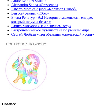
André Letria «Destino»
Alessandro Sanna «Crescendo»
Alberto Morales Ajubel «Robinson Crusoé»
Бен Хейсеманс «Юбер»
Елена Репетур «Эх! История о маленьком гепарде,
который не умел бегать»
Акико Миякоси «Чай в зимнем лесу»
Гастрономическое путешествие по рынкам мира
Сергей Любаев «Три обезьяны королевской крови»
Процесс