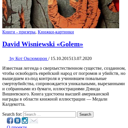
Книги - призеры
,
Книжки-картинки
David Wisniewski «Golem»
by
Кот Оксюморон
/
15.10.2015
13.07.2020
Известная легенда о сверхъестественном существе, созданном,
чтобы освободить еврейский народ от погромов и убийств, но
вышедшем из-под контроля и учинившем повальные
смертоубийства, сопровождается уникальными, вырезанными
и собранными из бумаги, иллюстрациями Дэвида
Вишневского. Книга удостоена высшей американской
награды в области книжной иллюстрации — Медали
Калдекотта.
Search for:
Search
О проекте