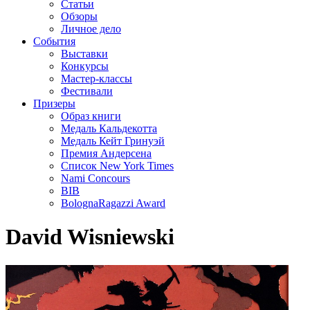
Статьи
Обзоры
Личное дело
События
Выставки
Конкурсы
Мастер-классы
Фестивали
Призеры
Образ книги
Медаль Кальдекотта
Медаль Кейт Гринуэй
Премия Андерсена
Список New York Times
Nami Concours
BIB
BolognaRagazzi Award
David Wisniewski