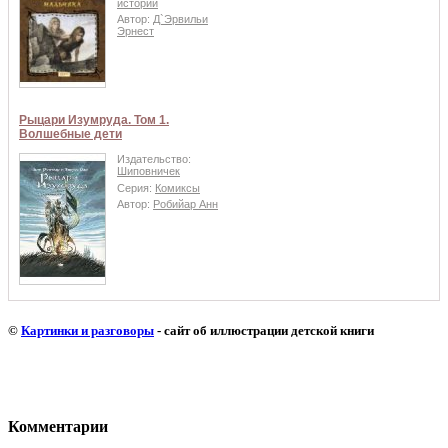
истории
Автор:
Д`Эрвильи
Эрнест
Рыцари Изумруда. Том 1.
Волшебные дети
Издательство:
Шиповничек
Серия:
Комиксы
Автор:
Робийар Анн
©
Картинки и разговоры
- сайт об иллюстрации детской книги
Комментарии