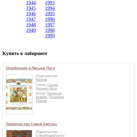
1944
1993
1945
1994
1946
1995
1947
1996
1948
1997
1949
1998
1999
Купить в лабиринте
Ограбление в Лисьем Лесу
Издательство:
Качели
Серия:
Сказки
Лисьего Леса
Автор:
Патерсон
Брайан
,
Патерсон
Синтия
Пророчество Синей Звезды
Издательство:
ОлмаМедиаГрупп/