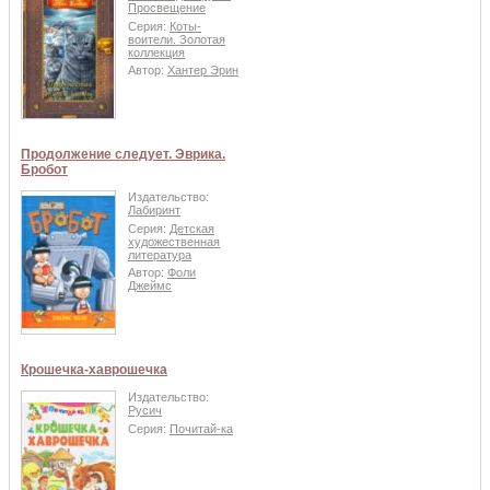
Просвещение
Серия:
Коты-
воители. Золотая
коллекция
Автор:
Хантер Эрин
Продолжение следует. Эврика.
Бробот
Издательство:
Лабиринт
Серия:
Детская
художественная
литература
Автор:
Фоли
Джеймс
Крошечка-хаврошечка
Издательство:
Русич
Серия:
Почитай-ка