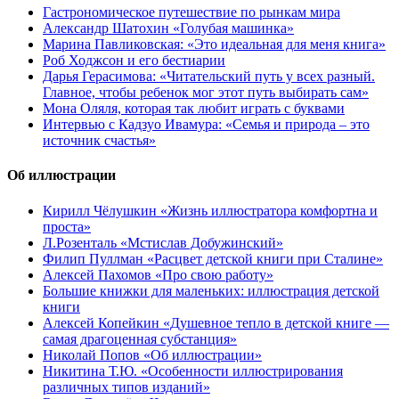
Гастрономическое путешествие по рынкам мира
Александр Шатохин «Голубая машинка»
Марина Павликовская: «Это идеальная для меня книга»
Роб Ходжсон и его бестиарии
Дарья Герасимова: «Читательский путь у всех разный.
Главное, чтобы ребенок мог этот путь выбирать сам»
Мона Оляля, которая так любит играть с буквами
Интервью с Кадзуо Ивамура: «Семья и природа – это
источник счастья»
Об иллюстрации
Кирилл Чёлушкин «Жизнь иллюстратора комфортна и
проста»
Л.Розенталь «Мстислав Добужинский»
Филип Пуллман «Расцвет детской книги при Сталине»
Алексей Пахомов «Про свою работу»
Большие книжки для маленьких: иллюстрация детской
книги
Алексей Копейкин «Душевное тепло в детской книге —
самая драгоценная субстанция»
Николай Попов «Об иллюстрации»
Никитина Т.Ю. «Особенности иллюстрирования
различных типов изданий»