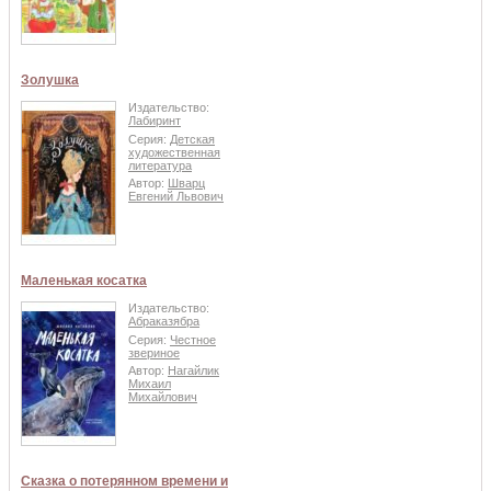
Золушка
Издательство:
Лабиринт
Серия:
Детская
художественная
литература
Автор:
Шварц
Евгений Львович
Маленькая косатка
Издательство:
Абраказябра
Серия:
Честное
звериное
Автор:
Нагайлик
Михаил
Михайлович
Сказка о потерянном времени и