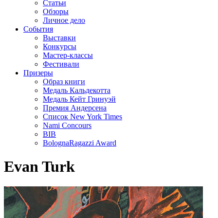
Статьи
Обзоры
Личное дело
События
Выставки
Конкурсы
Мастер-классы
Фестивали
Призеры
Образ книги
Медаль Кальдекотта
Медаль Кейт Гринуэй
Премия Андерсена
Список New York Times
Nami Concours
BIB
BolognaRagazzi Award
Evan Turk