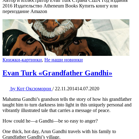
Автор и иллюстратор Evan Turk Страна США Год издания
2016 Издательство Atheneum Books Купить книгу или
переиздание Amazon
Книжки-картинки
,
Не наши новинки
Evan Turk «Grandfather Gandhi»
by
Кот Оксюморон
/
22.11.2014
14.07.2020
Mahatma Gandhi’s grandson tells the story of how his grandfather
taught him to turn darkness into light in this uniquely personal and
vibrantly illustrated tale that carries a message of peace.
How could he—a Gandhi—be so easy to anger?
One thick, hot day, Arun Gandhi travels with his family to
Grandfather Gandhi’s village.