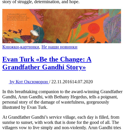
story of struggle, determination, and hope.
Книжки-картинки
,
Не наши новинки
Evan Turk «Be the Change: A
Grandfather Gandhi Story»
by
Кот Оксюморон
/
22.11.2016
14.07.2020
In this breathtaking companion to the award-winning Grandfather
Gandhi, Arun Gandhi, with Bethany Hegedus, tells a poignant,
personal story of the damage of wastefulness, gorgeuously
illustrated by Evan Turk.
At Grandfather Gandhi’s service village, each day is filled, from
sunrise to sunset, with work that is done for the good of all. The
villagers vow to live simply and non-violently. Arun Gandhi tries