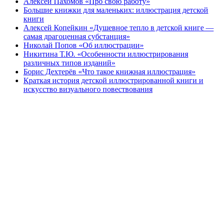
Алексей Пахомов «Про свою работу»
Большие книжки для маленьких: иллюстрация детской
книги
Алексей Копейкин «Душевное тепло в детской книге —
самая драгоценная субстанция»
Николай Попов «Об иллюстрации»
Никитина Т.Ю. «Особенности иллюстрирования
различных типов изданий»
Борис Дехтерёв «Что такое книжная иллюстрация»
Краткая история детской иллюстрированной книги и
искусство визуального повествования