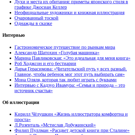
Духи и места их обитания: приметы японского стиля в
графике Джосиан Келлер
Неофициальные художники и книжная иллюстрация
Очарованный тоской
Однажды в сказке
Интервью
Гастрономическое путешествие по рынкам мира
Александр Шатохин «Голубая машинка»
Марина Павликовская: «Это идеальная для меня книга»
Роб Ходжсон и его бестиарии
Дарья Герасимова: «Читательский путь у всех разный.
Главное, чтобы ребенок мог этот путь выбирать сам»
Мона Оляля, которая так любит играть с буквами
Интервью с Кадзуо Ивамура: «Семья и природа – это
источник счастья»
Об иллюстрации
Кирилл Чёлушкин «Жизнь иллюстратора комфортна и
проста»
Л.Розенталь «Мстислав Добужинский»
Филип Пуллман «Расцвет детской книги при Сталине»