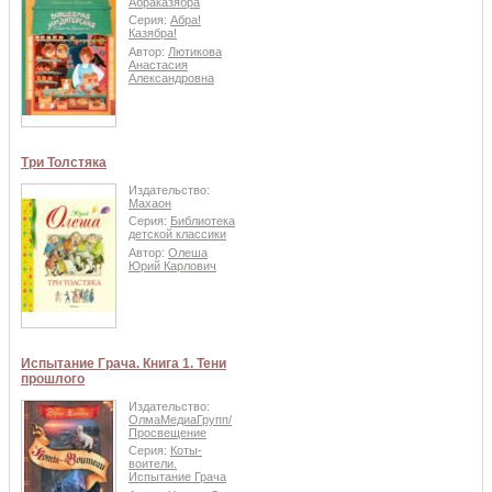
Абраказябра
Серия:
Абра!
Казябра!
Автор:
Лютикова
Анастасия
Александровна
Три Толстяка
Издательство:
Махаон
Серия:
Библиотека
детской классики
Автор:
Олеша
Юрий Карлович
Испытание Грача. Книга 1. Тени
прошлого
Издательство:
ОлмаМедиаГрупп/
Просвещение
Серия:
Коты-
воители.
Испытание Грача