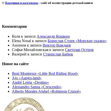
©
Картинки и разговоры
- сайт об иллюстрации детской книги
Комментарии
Коля
к записи
Александр Кошкин
Elena Nosal
к записи
Борислав Стоев «Морские сказки»
Аноним
к записи
Виктор Важдаев
Софья Михайловская
к записи
Светозар Остров
Валерий
к записи
Станислав Бабюк
Новое на сайте
Beni Montresor «Little Red Riding Hood»
Ajo «Aapjes-land»
André Letria «Destino»
Alessandro Sanna «Crescendo»
Alberto Morales Ajubel «Robinson Crusoé»