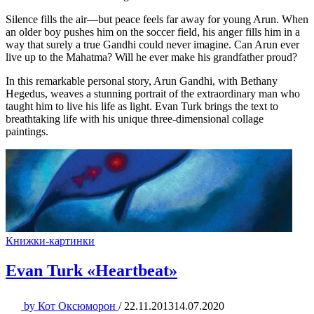
Silence fills the air—but peace feels far away for young Arun. When
an older boy pushes him on the soccer field, his anger fills him in a
way that surely a true Gandhi could never imagine. Can Arun ever
live up to the Mahatma? Will he ever make his grandfather proud?
In this remarkable personal story, Arun Gandhi, with Bethany
Hegedus, weaves a stunning portrait of the extraordinary man who
taught him to live his life as light. Evan Turk brings the text to
breathtaking life with his unique three-dimensional collage
paintings.
Книжки-картинки
Evan Turk «Heartbeat»
by
Кот Оксюморон
/
22.11.2013
14.07.2020