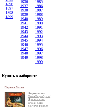
1936
1985
1896
1937
1986
1897
1938
1987
1898
1939
1988
1899
1940
1989
1941
1990
1942
1991
1943
1992
1944
1993
1945
1994
1946
1995
1947
1996
1948
1997
1949
1998
1999
Купить в лабиринте
Первая битва
Издательство:
ОлмаМедиаГрупп/
Просвещение
Серия:
Коты-
воители. Начало