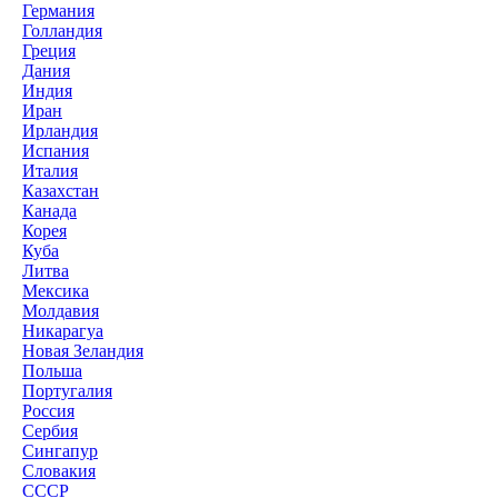
Германия
Голландия
Греция
Дания
Индия
Иран
Ирландия
Испания
Италия
Казахстан
Канада
Корея
Куба
Литва
Мексика
Молдавия
Никарагуа
Новая Зеландия
Польша
Португалия
Россия
Сербия
Сингапур
Словакия
СССР