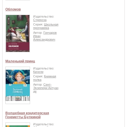
Обломов
Издательство:
Стрекоза
Серия:
Школьная
программа
Автор:
Гончаров
Иван
Александрович
Маленький принц
Издательство:
Качели
Серия:
Книжная
полка
Автор:
Сент-
Экзюпери Антуан
де
Волшебная кондитерская
Генриетты Булкиной
Издательство: