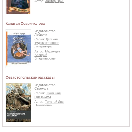
Автор:
Хантер Эрин
Капитан Соври-голова
Издательство:
Лабиринт
Серия:
Детская
художественная
литература
Автор:
Медведев
Валерий
Владимирович
Севастопольские рассказы
Издательство:
Стрекоза
Серия:
Школьная
программа
Автор:
Толстой Лев
Николаевич