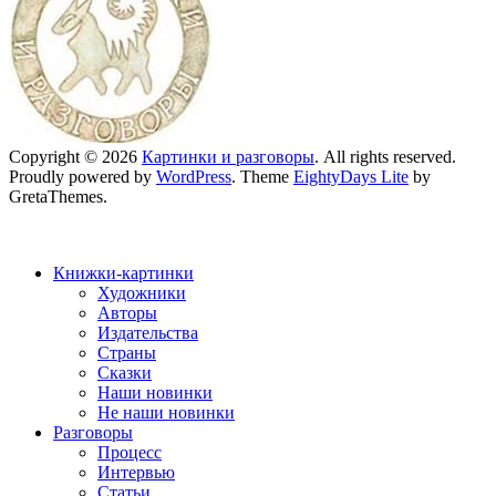
Copyright © 2026
Картинки и разговоры
. All rights reserved.
Proudly powered by
WordPress
. Theme
EightyDays Lite
by
GretaThemes.
Книжки-картинки
Художники
Авторы
Издательства
Страны
Сказки
Наши новинки
Не наши новинки
Разговоры
Процесс
Интервью
Статьи