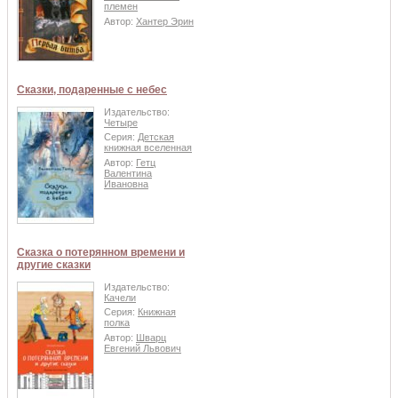
племен
Автор:
Хантер Эрин
Сказки, подаренные с небес
Издательство:
Четыре
Серия:
Детская
книжная вселенная
Автор:
Гетц
Валентина
Ивановна
Сказка о потерянном времени и
другие сказки
Издательство:
Качели
Серия:
Книжная
полка
Автор:
Шварц
Евгений Львович