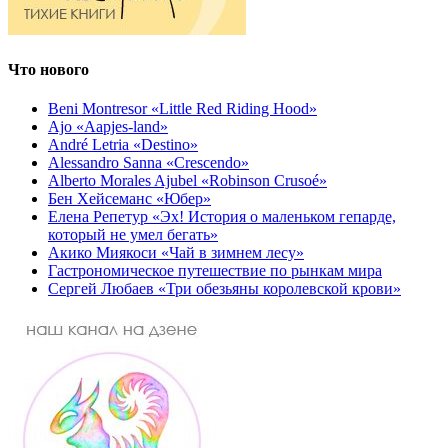
Что нового
Beni Montresor «Little Red Riding Hood»
Ajo «Aapjes-land»
André Letria «Destino»
Alessandro Sanna «Crescendo»
Alberto Morales Ajubel «Robinson Crusoé»
Бен Хейсеманс «Юбер»
Елена Репетур «Эх! История о маленьком гепарде,
который не умел бегать»
Акико Миякоси «Чай в зимнем лесу»
Гастрономическое путешествие по рынкам мира
Сергей Любаев «Три обезьяны королевской крови»