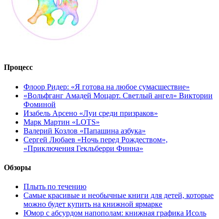
Процесс
Флоор Ридер: «Я готова на любое сумасшествие»
«Вольфганг Амадей Моцарт. Светлый ангел» Виктории
Фоминой
Изабель Арсено «Луи среди призраков»
Марк Мартин «LOTS»
Валерий Козлов «Папашина азбука»
Сергей Любаев «Ночь перед Рождеством»,
«Приключения Гекльберри Финна»
Обзоры
Плыть по течению
Самые красивые и необычные книги для детей, которые
можно будет купить на книжной ярмарке
Юмор с абсурдом напополам: книжная графика Исоль