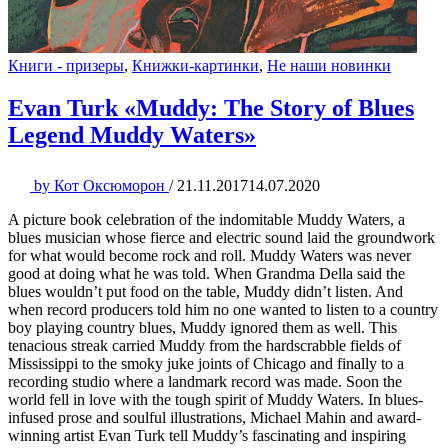
Книги - призеры
,
Книжки-картинки
,
Не наши новинки
Evan Turk «Muddy: The Story of Blues
Legend Muddy Waters»
by
Кот Оксюморон
/
21.11.2017
14.07.2020
A picture book celebration of the indomitable Muddy Waters, a
blues musician whose fierce and electric sound laid the groundwork
for what would become rock and roll. Muddy Waters was never
good at doing what he was told. When Grandma Della said the
blues wouldn’t put food on the table, Muddy didn’t listen. And
when record producers told him no one wanted to listen to a country
boy playing country blues, Muddy ignored them as well. This
tenacious streak carried Muddy from the hardscrabble fields of
Mississippi to the smoky juke joints of Chicago and finally to a
recording studio where a landmark record was made. Soon the
world fell in love with the tough spirit of Muddy Waters. In blues-
infused prose and soulful illustrations, Michael Mahin and award-
winning artist Evan Turk tell Muddy’s fascinating and inspiring