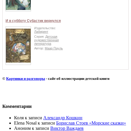
И в субботу Субастик вернулся
Издательство:
Лабиринт
Серия:
Детская
художественная
литература
Автор:
Маар Пауль
©
Картинки и разговоры
- сайт об иллюстрации детской книги
Комментарии
Коля
к записи
Александр Кошкин
Elena Nosal
к записи
Борислав Стоев «Морские сказки»
Аноним
к записи
Виктор Важдаев