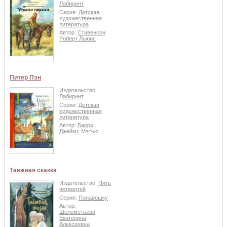
Лабиринт
Серия:
Детская
художественная
литература
Автор:
Стивенсон
Роберт Льюис
Питер Пэн
Издательство:
Лабиринт
Серия:
Детская
художественная
литература
Автор:
Барри
Джеймс Мэтью
Таёжная сказка
Издательство:
Пять
четвертей
Серия:
Понарошку
Автор:
Шелеметьева
Екатерина
Алексеевна