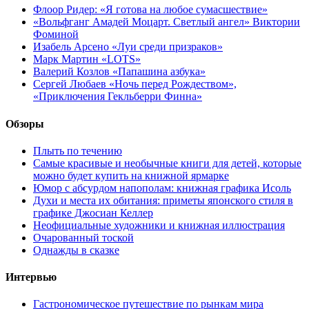
Флоор Ридер: «Я готова на любое сумасшествие»
«Вольфганг Амадей Моцарт. Светлый ангел» Виктории
Фоминой
Изабель Арсено «Луи среди призраков»
Марк Мартин «LOTS»
Валерий Козлов «Папашина азбука»
Сергей Любаев «Ночь перед Рождеством»,
«Приключения Гекльберри Финна»
Обзоры
Плыть по течению
Самые красивые и необычные книги для детей, которые
можно будет купить на книжной ярмарке
Юмор с абсурдом напополам: книжная графика Исоль
Духи и места их обитания: приметы японского стиля в
графике Джосиан Келлер
Неофициальные художники и книжная иллюстрация
Очарованный тоской
Однажды в сказке
Интервью
Гастрономическое путешествие по рынкам мира