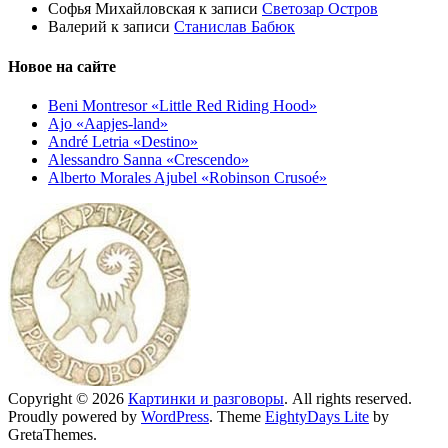
Софья Михайловская
к записи
Светозар Остров
Валерий
к записи
Станислав Бабюк
Новое на сайте
Beni Montresor «Little Red Riding Hood»
Ajo «Aapjes-land»
André Letria «Destino»
Alessandro Sanna «Crescendo»
Alberto Morales Ajubel «Robinson Crusoé»
Copyright © 2026
Картинки и разговоры
. All rights reserved.
Proudly powered by
WordPress
. Theme
EightyDays Lite
by
GretaThemes.