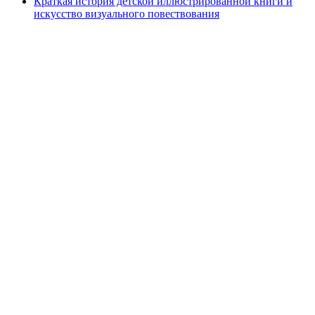
Краткая история детской иллюстрированной книги и
искусство визуального повествования