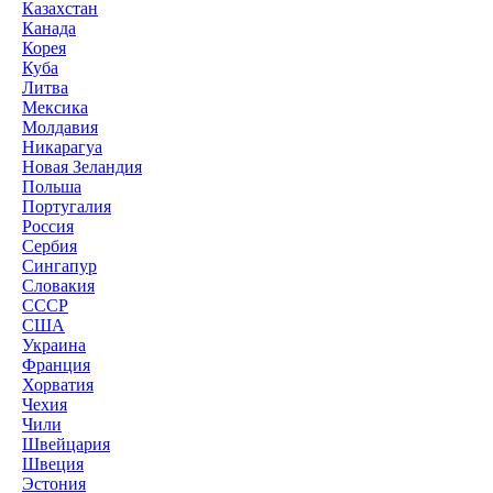
Казахстан
Канада
Корея
Куба
Литва
Мексика
Молдавия
Никарагуа
Новая Зеландия
Польша
Португалия
Россия
Сербия
Сингапур
Словакия
СССР
США
Украина
Франция
Хорватия
Чехия
Чили
Швейцария
Швеция
Эстония