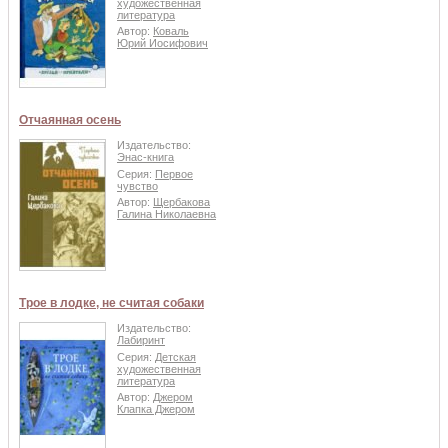
художественная
литература
Автор:
Коваль
Юрий Иосифович
Отчаянная осень
Издательство:
Энас-книга
Серия:
Первое
чувство
Автор:
Щербакова
Галина Николаевна
Трое в лодке, не считая собаки
Издательство:
Лабиринт
Серия:
Детская
художественная
литература
Автор:
Джером
Клапка Джером