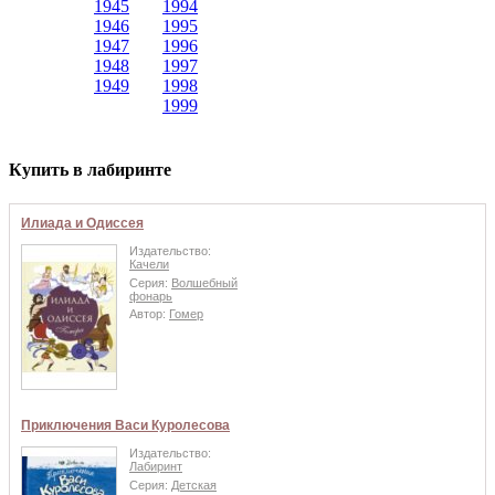
1945
1994
1946
1995
1947
1996
1948
1997
1949
1998
1999
Купить в лабиринте
Илиада и Одиссея
Издательство:
Качели
Серия:
Волшебный
фонарь
Автор:
Гомер
Приключения Васи Куролесова
Издательство:
Лабиринт
Серия:
Детская