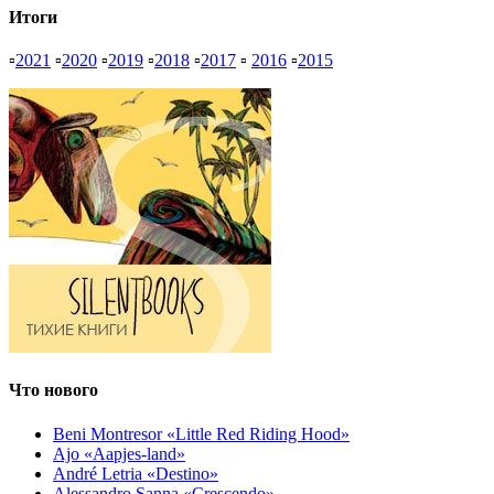
Итоги
▫
2021
▫
2020
▫
2019
▫
2018
▫
2017
▫
2016
▫
2015
Что нового
Beni Montresor «Little Red Riding Hood»
Ajo «Aapjes-land»
André Letria «Destino»
Alessandro Sanna «Crescendo»