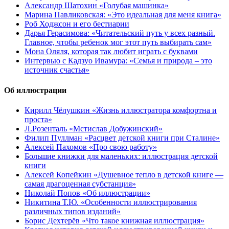
Александр Шатохин «Голубая машинка»
Марина Павликовская: «Это идеальная для меня книга»
Роб Ходжсон и его бестиарии
Дарья Герасимова: «Читательский путь у всех разный.
Главное, чтобы ребенок мог этот путь выбирать сам»
Мона Оляля, которая так любит играть с буквами
Интервью с Кадзуо Ивамура: «Семья и природа – это
источник счастья»
Об иллюстрации
Кирилл Чёлушкин «Жизнь иллюстратора комфортна и
проста»
Л.Розенталь «Мстислав Добужинский»
Филип Пуллман «Расцвет детской книги при Сталине»
Алексей Пахомов «Про свою работу»
Большие книжки для маленьких: иллюстрация детской
книги
Алексей Копейкин «Душевное тепло в детской книге —
самая драгоценная субстанция»
Николай Попов «Об иллюстрации»
Никитина Т.Ю. «Особенности иллюстрирования
различных типов изданий»
Борис Дехтерёв «Что такое книжная иллюстрация»