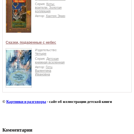
Серия:
Коты-
воители. Золотая
коллекция
Автор:
Хантер Эрин
Сказки, подаренные с небес
Издательство:
Четыре
Серия:
Детская
книжная вселенная
Автор:
Гетц
Валентина
Ивановна
©
Картинки и разговоры
- сайт об иллюстрации детской книги
Комментарии