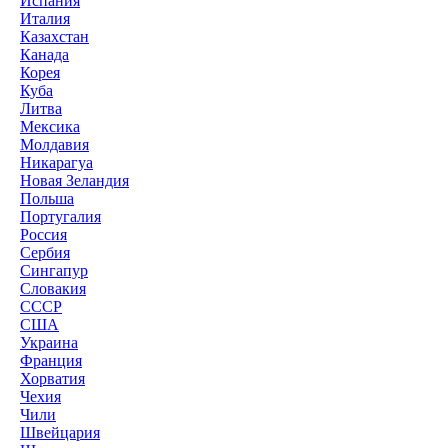
Испания
Италия
Казахстан
Канада
Корея
Куба
Литва
Мексика
Молдавия
Никарагуа
Новая Зеландия
Польша
Португалия
Россия
Сербия
Сингапур
Словакия
СССР
США
Украина
Франция
Хорватия
Чехия
Чили
Швейцария