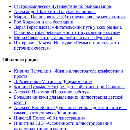
Гастрономическое путешествие по рынкам мира
Александр Шатохин «Голубая машинка»
Марина Павликовская: «Это идеальная для меня книга»
Роб Ходжсон и его бестиарии
Дарья Герасимова: «Читательский путь у всех разный.
Главное, чтобы ребенок мог этот путь выбирать сам»
Мона Оляля, которая так любит играть с буквами
Интервью с Кадзуо Ивамура: «Семья и природа – это
источник счастья»
Об иллюстрации
Кирилл Чёлушкин «Жизнь иллюстратора комфортна и
проста»
Л.Розенталь «Мстислав Добужинский»
Филип Пуллман «Расцвет детской книги при Сталине»
Алексей Пахомов «Про свою работу»
Большие книжки для маленьких: иллюстрация детской
книги
Алексей Копейкин «Душевное тепло в детской книге —
самая драгоценная субстанция»
Николай Попов «Об иллюстрации»
Никитина Т.Ю. «Особенности иллюстрирования
различных типов изданий»