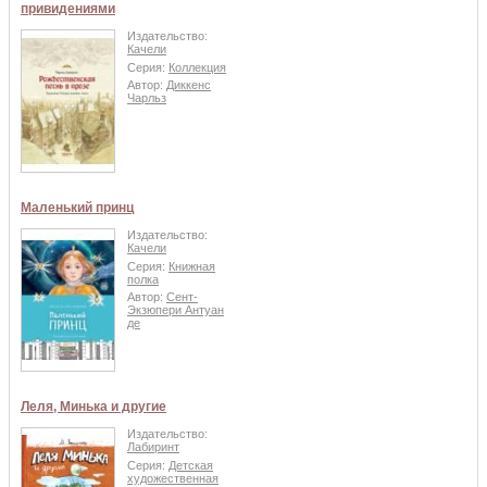
привидениями
Издательство:
Качели
Серия:
Коллекция
Автор:
Диккенс
Чарльз
Маленький принц
Издательство:
Качели
Серия:
Книжная
полка
Автор:
Сент-
Экзюпери Антуан
де
Леля, Минька и другие
Издательство:
Лабиринт
Серия:
Детская
художественная