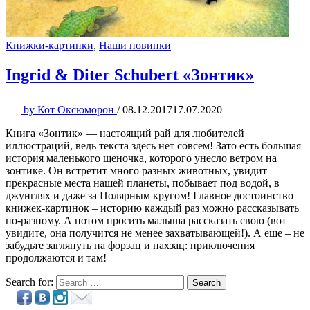
Книжки-картинки
,
Наши новинки
Ingrid & Diter Schubert «Зонтик»
by
Кот Оксюморон
/
08.12.2017
17.07.2020
Книга «Зонтик» — настоящий рай для любителей
иллюстраций, ведь текста здесь нет совсем! Зато есть большая
история маленького щеночка, которого унесло ветром на
зонтике. Он встретит много разных животных, увидит
прекрасные места нашей планеты, побывает под водой, в
джунглях и даже за Полярным кругом! Главное достоинство
книжек-картинок – историю каждый раз можно рассказывать
по-разному. А потом просить малыша рассказать свою (вот
увидите, она получится не менее захватывающей!). А еще – не
забудьте заглянуть на форзац и нахзац: приключения
продолжаются и там!
Search for:
Search