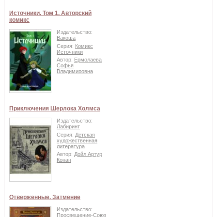
Источники. Том 1. Авторский
комикс
Издательство:
Вакоша
Серия:
Комикс
Источники
Автор:
Ермолаева
Софья
Владимировна
Приключения Шерлока Холмса
Издательство:
Лабиринт
Серия:
Детская
художественная
литература
Автор:
Дойл Артур
Конан
Отверженные. Затмение
Издательство:
Просвещение-Союз