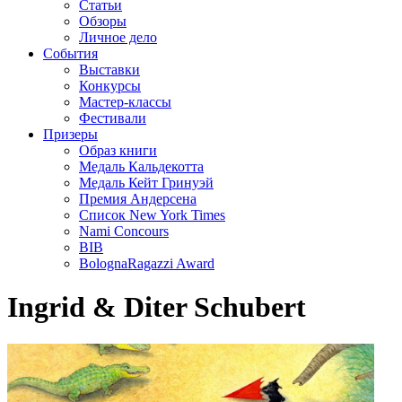
Статьи
Обзоры
Личное дело
События
Выставки
Конкурсы
Мастер-классы
Фестивали
Призеры
Образ книги
Медаль Кальдекотта
Медаль Кейт Гринуэй
Премия Андерсена
Список New York Times
Nami Concours
BIB
BolognaRagazzi Award
Ingrid & Diter Schubert