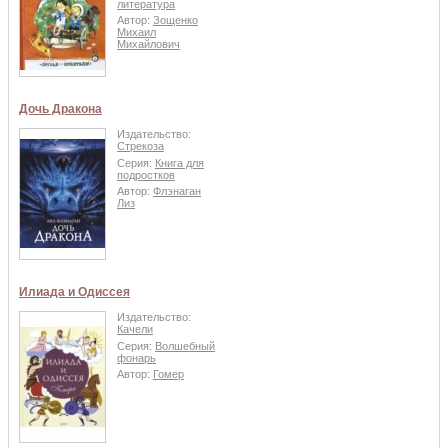
литература
Автор:
Зощенко
Михаил
Михайлович
Дочь Дракона
Издательство:
Стрекоза
Серия:
Книга для
подростков
Автор:
Флэнаган
Лиз
Илиада и Одиссея
Издательство:
Качели
Серия:
Волшебный
фонарь
Автор:
Гомер