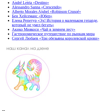
André Letria «Destino»
Alessandro Sanna «Crescendo»
Alberto Morales Ajubel «Robinson Crusoé»
Бен Хейсеманс «Юбер»
Елена Репетур «Эх! История о маленьком гепарде,
который не умел бегать»
Акико Миякоси «Чай в зимнем лесу»
Гастрономическое путешествие по рынкам мира
Сергей Любаев «Три обезьяны королевской крови»