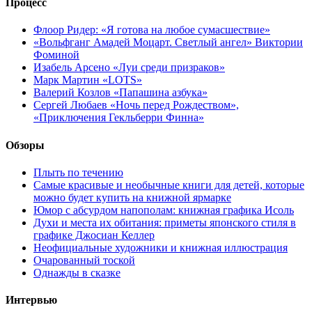
Процесс
Флоор Ридер: «Я готова на любое сумасшествие»
«Вольфганг Амадей Моцарт. Светлый ангел» Виктории
Фоминой
Изабель Арсено «Луи среди призраков»
Марк Мартин «LOTS»
Валерий Козлов «Папашина азбука»
Сергей Любаев «Ночь перед Рождеством»,
«Приключения Гекльберри Финна»
Обзоры
Плыть по течению
Самые красивые и необычные книги для детей, которые
можно будет купить на книжной ярмарке
Юмор с абсурдом напополам: книжная графика Исоль
Духи и места их обитания: приметы японского стиля в
графике Джосиан Келлер
Неофициальные художники и книжная иллюстрация
Очарованный тоской
Однажды в сказке
Интервью