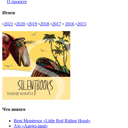
О проекте
Итоги
▫
2021
▫
2020
▫
2019
▫
2018
▫
2017
▫
2016
▫
2015
Что нового
Beni Montresor «Little Red Riding Hood»
Ajo «Aapjes-land»