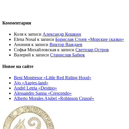
Комментарии
Коля
к записи
Александр Кошкин
Elena Nosal
к записи
Борислав Стоев «Морские сказки»
Аноним
к записи
Виктор Важдаев
Софья Михайловская
к записи
Светозар Остров
Валерий
к записи
Станислав Бабюк
Новое на сайте
Beni Montresor «Little Red Riding Hood»
Ajo «Aapjes-land»
André Letria «Destino»
Alessandro Sanna «Crescendo»
Alberto Morales Ajubel «Robinson Crusoé»