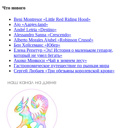
Что нового
Beni Montresor «Little Red Riding Hood»
Ajo «Aapjes-land»
André Letria «Destino»
Alessandro Sanna «Crescendo»
Alberto Morales Ajubel «Robinson Crusoé»
Бен Хейсеманс «Юбер»
Елена Репетур «Эх! История о маленьком гепарде,
который не умел бегать»
Акико Миякоси «Чай в зимнем лесу»
Гастрономическое путешествие по рынкам мира
Сергей Любаев «Три обезьяны королевской крови»