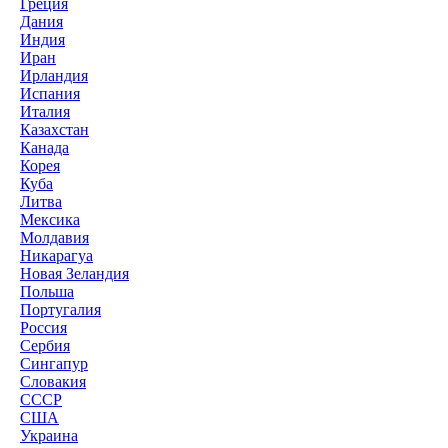
Греция
Дания
Индия
Иран
Ирландия
Испания
Италия
Казахстан
Канада
Корея
Куба
Литва
Мексика
Молдавия
Никарагуа
Новая Зеландия
Польша
Португалия
Россия
Сербия
Сингапур
Словакия
СССР
США
Украина