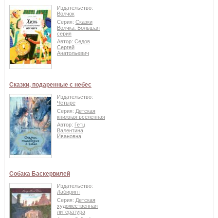
Издательство:
Волчок
Серия:
Сказки
Волчка. Большая
серия
Автор:
Седов
Сергей
Анатольевич
Сказки, подаренные с небес
Издательство:
Четыре
Серия:
Детская
книжная вселенная
Автор:
Гетц
Валентина
Ивановна
Собака Баскервилей
Издательство:
Лабиринт
Серия:
Детская
художественная
литература