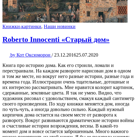
Книжки-картинки
,
Наши новинки
Roberto Innocenti «Старый дом»
by
Кот Оксюморон
/
23.12.2016
25.07.2020
Книга про историю дома. Как его строили, ломали и
перестраивали. На каждом развороте нарисован дом в одном
и том же месте, но вокруг него разные истории, разные года и
времена года. Иллюстрации очень тщательные, дотошные и
их интересно рассматривать. Мне нравится колорит картинок,
сдержанные, земляные цвета. Я так не умею. Видно, что
художник рисовал с удовольствием, смакуя каждый сантиметр
своего произведения. По ходу книжки меняется дом, иногда
по чуть-чуть, а иногда довольно сильно. Каждый нужный
кирпичик дома остается на своем месте от разворота к
развороту. Вокруг развиваются драматические истории войны
и счастливые истории возрождения, весны. В какой-то
момент дом и вовсе остается заброшенным. Много важного
можно почерпнуть из этой книги. Я бы ее подарила нашему