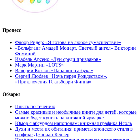
Процесс
Флоор Ридер: «Я готова на любое сумасшествие»
«Вольфганг Амадей Моцарт. Светлый ангел» Виктории
Фоминой
Изабель Арсено «Луи среди призраков»
Марк Мартин «LOTS»
Валерий Козлов «Папашина азбука»
Сергей Любаев «Ночь перед Рождеством»,
«Приключения Гекльберри Финна»
Обзоры
Плыть по течению
Самые красивые и необычные книги для детей, которые
можно будет купить на книжной ярмарке
Юмор с абсурдом напополам: книжная графика Исоль
Духи и места их обитания: приметы японского стиля в
графике Джосиан Келлер