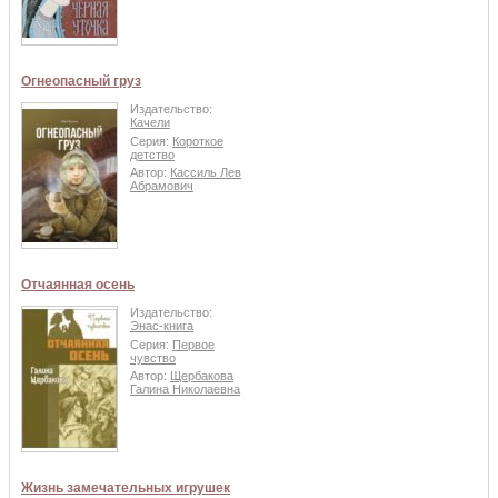
Огнеопасный груз
Издательство:
Качели
Серия:
Короткое
детство
Автор:
Кассиль Лев
Абрамович
Отчаянная осень
Издательство:
Энас-книга
Серия:
Первое
чувство
Автор:
Щербакова
Галина Николаевна
Жизнь замечательных игрушек