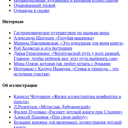
Неофициальные художники и книжная иллюстрация
Очарованный тоской
Однажды в сказке
Интервью
Гастрономическое путешествие по рынкам мира
Александр Шатохин «Голубая машинка»
Марина Павликовская: «Это идеальная для меня книга»
Роб Ходжсон и его бестиарии
Дарья Герасимова: «Читательский путь у всех разный.
Главное, чтобы ребенок мог этот путь выбирать сам»
Мона Оляля, которая так любит играть с буквами
Интервью с Кадзуо Ивамура: «Семья и природа – это
источник счастья»
Об иллюстрации
Кирилл Чёлушкин «Жизнь иллюстратора комфортна и
проста»
Л.Розенталь «Мстислав Добужинский»
Филип Пуллман «Расцвет детской книги при Сталине»
Алексей Пахомов «Про свою работу»
Большие книжки для маленьких: иллюстрация детской
книги