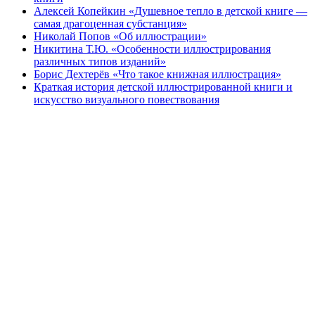
Алексей Копейкин «Душевное тепло в детской книге —
самая драгоценная субстанция»
Николай Попов «Об иллюстрации»
Никитина Т.Ю. «Особенности иллюстрирования
различных типов изданий»
Борис Дехтерёв «Что такое книжная иллюстрация»
Краткая история детской иллюстрированной книги и
искусство визуального повествования