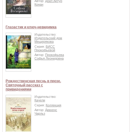
Автор:
Дойл Артур
Конан
Глазастик и ключ-невидимка
Издательство:
Издательский дом
Мещерякова
Серия:
БИСС
Прокофьевой
Автор:
Прокофьева
Софья Леонидовна
Рождественская песнь в прозе.
Святочный рассказ с
привидениями
Издательство:
Качели
Серия:
Коллекция
Автор:
Диккенс
Чарльз