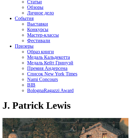
Статьи
Обзоры
Личное дело
События
Выставки
Конкурсы
Мастер-классы
Фестивали
Призеры
Образ книги
Медаль Кальдекотта
Медаль Кейт Гринуэй
Премия Андерсена
Список New York Times
Nami Concours
BIB
BolognaRagazzi Award
J. Patrick Lewis