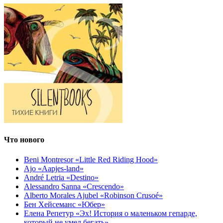
Что нового
Beni Montresor «Little Red Riding Hood»
Ajo «Aapjes-land»
André Letria «Destino»
Alessandro Sanna «Crescendo»
Alberto Morales Ajubel «Robinson Crusoé»
Бен Хейсеманс «Юбер»
Елена Репетур «Эх! История о маленьком гепарде,
который не умел бегать»