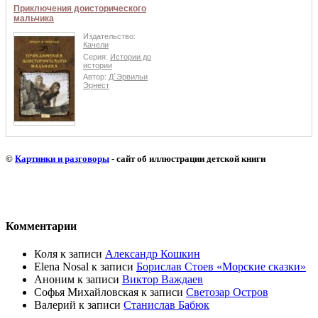
Приключения доисторического
мальчика
Издательство:
Качели
Серия:
Истории до
истории
Автор:
Д`Эрвильи
Эрнест
©
Картинки и разговоры
- сайт об иллюстрации детской книги
Комментарии
Коля
к записи
Александр Кошкин
Elena Nosal
к записи
Борислав Стоев «Морские сказки»
Аноним
к записи
Виктор Важдаев
Софья Михайловская
к записи
Светозар Остров
Валерий
к записи
Станислав Бабюк