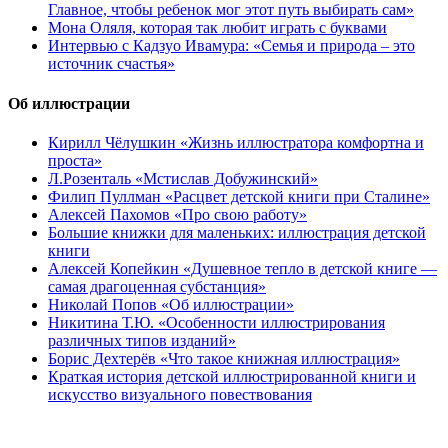
Главное, чтобы ребенок мог этот путь выбирать сам»
Мона Оляля, которая так любит играть с буквами
Интервью с Кадзуо Ивамура: «Семья и природа – это
источник счастья»
Об иллюстрации
Кирилл Чёлушкин «Жизнь иллюстратора комфортна и
проста»
Л.Розенталь «Мстислав Добужинский»
Филип Пуллман «Расцвет детской книги при Сталине»
Алексей Пахомов «Про свою работу»
Большие книжки для маленьких: иллюстрация детской
книги
Алексей Копейкин «Душевное тепло в детской книге —
самая драгоценная субстанция»
Николай Попов «Об иллюстрации»
Никитина Т.Ю. «Особенности иллюстрирования
различных типов изданий»
Борис Дехтерёв «Что такое книжная иллюстрация»
Краткая история детской иллюстрированной книги и
искусство визуального повествования