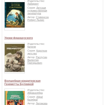
Издательство:
Лабиринт
Серия:
Детская
художественная
литература
Автор:
Стивенсон
Роберт Льюис
Уроки французского
Издательство:
Качели
Серия:
Короткое
детство
Автор:
Распутин
Валентин
Григорьевич
Волшебная кондитерская
Генриетты Булкиной
Издательство:
Абраказябра
Серия:
Абра!
Казябра!
Автор:
Лютикова