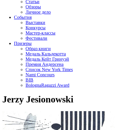
Статьи
Обзоры
Личное дело
События
Выставки
Конкурсы
Мастер-классы
Фестивали
Призеры
Образ книги
Медаль Кальдекотта
Медаль Кейт Гринуэй
Премия Андерсена
Список New York Times
Nami Concours
BIB
BolognaRagazzi Award
Jerzy Jesionowski