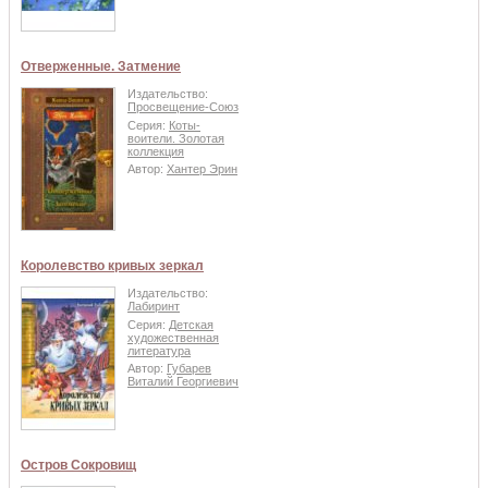
Отверженные. Затмение
Издательство:
Просвещение-Союз
Серия:
Коты-
воители. Золотая
коллекция
Автор:
Хантер Эрин
Королевство кривых зеркал
Издательство:
Лабиринт
Серия:
Детская
художественная
литература
Автор:
Губарев
Виталий Георгиевич
Остров Сокровищ