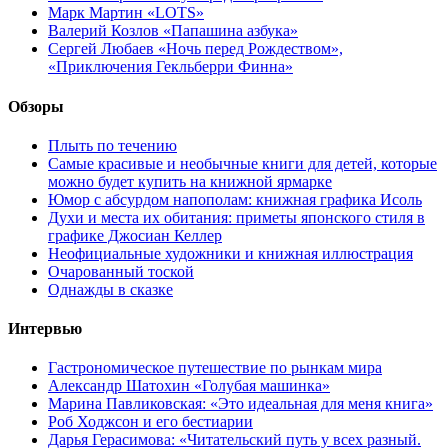
Марк Мартин «LOTS»
Валерий Козлов «Папашина азбука»
Сергей Любаев «Ночь перед Рождеством»,
«Приключения Гекльберри Финна»
Обзоры
Плыть по течению
Самые красивые и необычные книги для детей, которые
можно будет купить на книжной ярмарке
Юмор с абсурдом напополам: книжная графика Исоль
Духи и места их обитания: приметы японского стиля в
графике Джосиан Келлер
Неофициальные художники и книжная иллюстрация
Очарованный тоской
Однажды в сказке
Интервью
Гастрономическое путешествие по рынкам мира
Александр Шатохин «Голубая машинка»
Марина Павликовская: «Это идеальная для меня книга»
Роб Ходжсон и его бестиарии
Дарья Герасимова: «Читательский путь у всех разный.