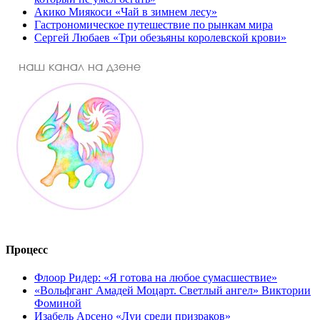
Акико Миякоси «Чай в зимнем лесу»
Гастрономическое путешествие по рынкам мира
Сергей Любаев «Три обезьяны королевской крови»
Процесс
Флоор Ридер: «Я готова на любое сумасшествие»
«Вольфганг Амадей Моцарт. Светлый ангел» Виктории
Фоминой
Изабель Арсено «Луи среди призраков»