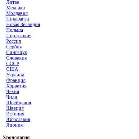
Литва
Мексика
Молдавия
Никарагуа
Новая Зеландия
Польша
Португалия
Россия
Сербия
Сингапур
Словакия
СССР
США
Украина
Франция
Хорватия
Чехия
Чили
Швейцария
Швеция
Эстония
Югославия
Япония
Хронология