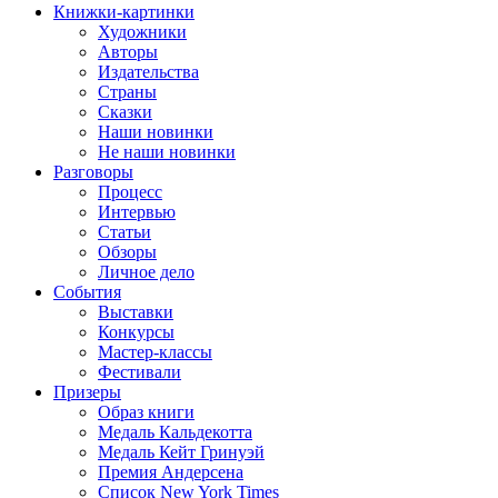
Книжки-картинки
Художники
Авторы
Издательства
Страны
Сказки
Наши новинки
Не наши новинки
Разговоры
Процесс
Интервью
Статьи
Обзоры
Личное дело
События
Выставки
Конкурсы
Мастер-классы
Фестивали
Призеры
Образ книги
Медаль Кальдекотта
Медаль Кейт Гринуэй
Премия Андерсена
Список New York Times