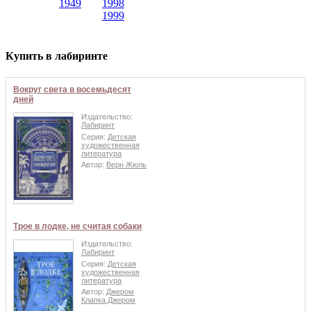
1949
1998
1999
Купить в лабиринте
Вокруг света в восемьдесят
дней
Издательство:
Лабиринт
Серия:
Детская
художественная
литература
Автор:
Верн Жюль
Трое в лодке, не считая собаки
Издательство:
Лабиринт
Серия:
Детская
художественная
литература
Автор:
Джером
Клапка Джером