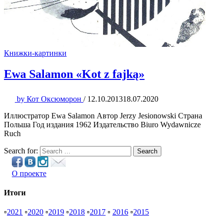
Книжки-картинки
Ewa Salamon «Kot z fajką»
by
Кот Оксюморон
/
12.10.2013
18.07.2020
Иллюстратор Ewa Salamon Автор Jerzy Jesionowski Страна
Польша Год издания 1962 Издательство Biuro Wydawnicze
Ruch
Search for:
Search
О проекте
Итоги
▫
2021
▫
2020
▫
2019
▫
2018
▫
2017
▫
2016
▫
2015