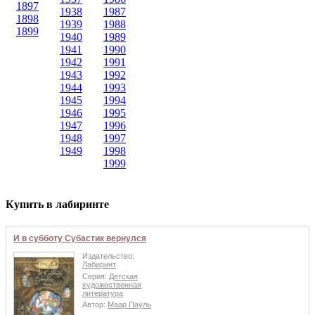
1897
1938
1987
1898
1939
1988
1899
1940
1989
1941
1990
1942
1991
1943
1992
1944
1993
1945
1994
1946
1995
1947
1996
1948
1997
1949
1998
1999
Купить в лабиринте
И в субботу Субастик вернулся
Издательство:
Лабиринт
Серия:
Детская
художественная
литература
Автор:
Маар Пауль