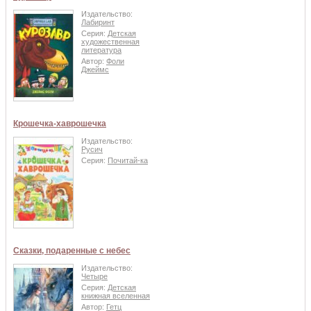
Издательство:
Лабиринт
Серия:
Детская
художественная
литература
Автор:
Фоли
Джеймс
Крошечка-хаврошечка
Издательство:
Русич
Серия:
Почитай-ка
Сказки, подаренные с небес
Издательство:
Четыре
Серия:
Детская
книжная вселенная
Автор:
Гетц