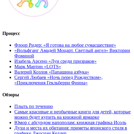
Процесс
Флоор Ридер: «Я готова на любое сумасшествие»
«Вольфганг Амадей Моцарт. Светлый ангел» Виктории
Фоминой
Изабель Арсено «Луи среди призраков»
Марк Мартин «LOTS»
Валерий Козлов «Папашина азбука»
Сергей Любаев «Ночь перед Рождеством»,
«Приключения Гекльберри Финна»
Обзоры
Плыть по течению
Самые красивые и необычные книги для детей, которые
можно будет купить на книжной ярмарке
Юмор с абсурдом напополам: книжная графика Исоль
Духи и места их обитания: приметы японского стиля в
графике Джосиан Келлер