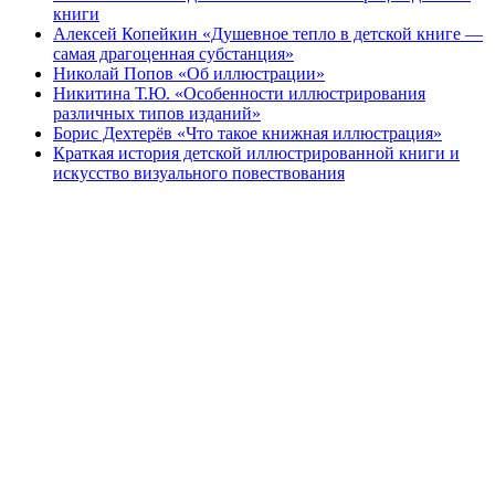
книги
Алексей Копейкин «Душевное тепло в детской книге —
самая драгоценная субстанция»
Николай Попов «Об иллюстрации»
Никитина Т.Ю. «Особенности иллюстрирования
различных типов изданий»
Борис Дехтерёв «Что такое книжная иллюстрация»
Краткая история детской иллюстрированной книги и
искусство визуального повествования