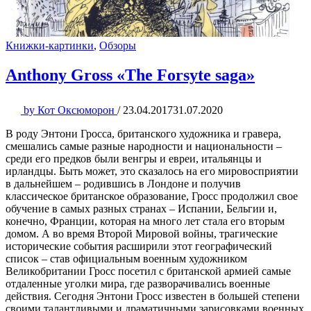
Книжки-картинки
,
Обзоры
Anthony Gross «The Forsyte saga»
by
Кот Оксюморон
/
23.04.2017
31.07.2020
В роду Энтони Гросса, британского художника и гравера,
смешались самые разные народности и национальности –
среди его предков были венгры и евреи, итальянцы и
ирландцы. Быть может, это сказалось на его мировосприятии
в дальнейшем – родившись в Лондоне и получив
классическое британское образование, Гросс продолжил свое
обучение в самых разных странах – Испании, Бельгии и,
конечно, Франции, которая на много лет стала его вторым
домом. А во время Второй Мировой войны, трагические
исторические события расширили этот географический
список – став официальным военным художником
Великобритании Гросс посетил с британской армией самые
отдаленные уголки мира, где разворачивались военные
действия. Сегодня Энтони Гросс известен в большей степени
своими талантливыми и драматичными зарисовками военных