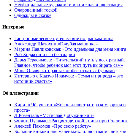
Неофициальные художники и книжная иллюстрация
Очарованный тоской
Однажды в сказке
Интервью
Гастрономическое путешествие по рынкам мира
Александр Шатохин «Голубая машинка»
Марина Павликовская: «Это идеальная для меня книга»
Роб Ходжсон и его бестиарии
Дарья Герасимова: «Читательский путь у всех разный.
Главное, чтобы ребенок мог этот путь выбирать сам»
Мона Оляля, которая так любит играть с буквами
Интервью с Кадзуо Ивамура: «Семья и природа – это
источник счастья»
Об иллюстрации
Кирилл Чёлушкин «Жизнь иллюстратора комфортна и
проста»
Л.Розенталь «Мстислав Добужинский»
Филип Пуллман «Расцвет детской книги при Сталине»
Алексей Пахомов «Про свою работу»
Большие книжки для маленьких: иллюстрация детской