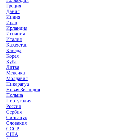
Голландия
Греция
Дания
Индия
Иран
Ирландия
Испания
Италия
Казахстан
Канада
Корея
Куба
Литва
Мексика
Молдавия
Никарагуа
Новая Зеландия
Польша
Португалия
Россия
Сербия
Сингапур
Словакия
СССР
США