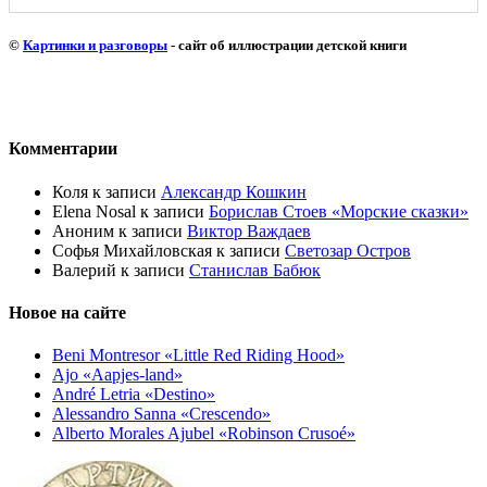
©
Картинки и разговоры
- сайт об иллюстрации детской книги
Комментарии
Коля
к записи
Александр Кошкин
Elena Nosal
к записи
Борислав Стоев «Морские сказки»
Аноним
к записи
Виктор Важдаев
Софья Михайловская
к записи
Светозар Остров
Валерий
к записи
Станислав Бабюк
Новое на сайте
Beni Montresor «Little Red Riding Hood»
Ajo «Aapjes-land»
André Letria «Destino»
Alessandro Sanna «Crescendo»
Alberto Morales Ajubel «Robinson Crusoé»