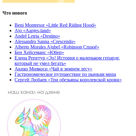
Что нового
Beni Montresor «Little Red Riding Hood»
Ajo «Aapjes-land»
André Letria «Destino»
Alessandro Sanna «Crescendo»
Alberto Morales Ajubel «Robinson Crusoé»
Бен Хейсеманс «Юбер»
Елена Репетур «Эх! История о маленьком гепарде,
который не умел бегать»
Акико Миякоси «Чай в зимнем лесу»
Гастрономическое путешествие по рынкам мира
Сергей Любаев «Три обезьяны королевской крови»