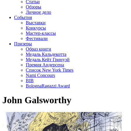
Статьи
Обзоры
Личное дело
События
Выставки
Конкурсы
Мастер-классы
Фестивали
Призеры
Образ книги
Медаль Кальдекотта
Медаль Кейт Гринуэй
Премия Андерсена
Список New York Times
Nami Concours
BIB
BolognaRagazzi Award
John Galsworthy