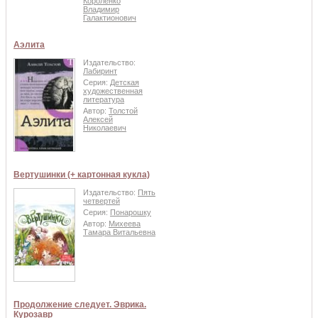
Короленко
Владимир
Галактионович
Аэлита
Издательство:
Лабиринт
Серия:
Детская
художественная
литература
Автор:
Толстой
Алексей
Николаевич
Вертушинки (+ картонная кукла)
Издательство:
Пять
четвертей
Серия:
Понарошку
Автор:
Михеева
Тамара Витальевна
Продолжение следует. Эврика.
Курозавр