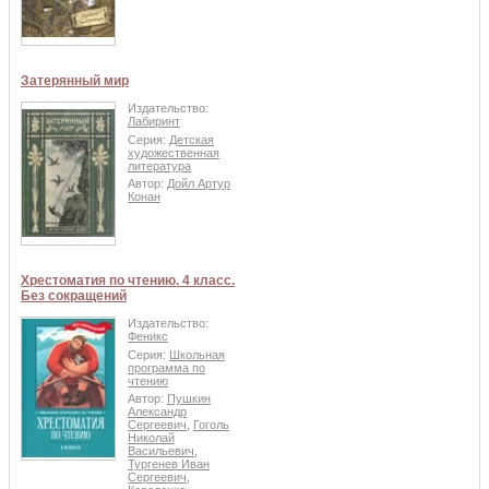
Затерянный мир
Издательство:
Лабиринт
Серия:
Детская
художественная
литература
Автор:
Дойл Артур
Конан
Хрестоматия по чтению. 4 класс.
Без сокращений
Издательство:
Феникс
Серия:
Школьная
программа по
чтению
Автор:
Пушкин
Александр
Сергеевич
,
Гоголь
Николай
Васильевич
,
Тургенев Иван
Сергеевич
,