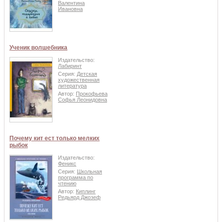
Валентина
Ивановна
Ученик волшебника
Издательство:
Лабиринт
Серия:
Детская
художественная
литература
Автор:
Прокофьева
Софья Леонидовна
Почему кит ест только мелких
рыбок
Издательство:
Феникс
Серия:
Школьная
программа по
чтению
Автор:
Киплинг
Редьярд Джозеф