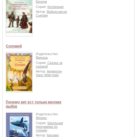
Качели
Серия:
Коллекция
Автор:
Войцеховски
Сьюзан
Соловей
Издательство:
Вакоша
Серия:
Сказка за
сказкой
Автор:
Андерсен
Ханс Кристиан
Почему кит ест только мелких
рыбок
Издательство:
Феникс
Серия:
Школьная
программа по
чтению
Автор:
Киплинг