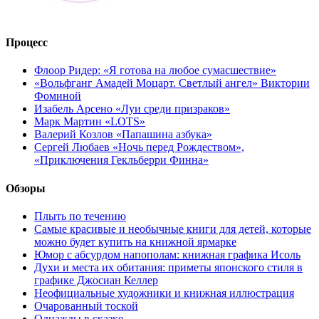
Процесс
Флоор Ридер: «Я готова на любое сумасшествие»
«Вольфганг Амадей Моцарт. Светлый ангел» Виктории
Фоминой
Изабель Арсено «Луи среди призраков»
Марк Мартин «LOTS»
Валерий Козлов «Папашина азбука»
Сергей Любаев «Ночь перед Рождеством»,
«Приключения Гекльберри Финна»
Обзоры
Плыть по течению
Самые красивые и необычные книги для детей, которые
можно будет купить на книжной ярмарке
Юмор с абсурдом напополам: книжная графика Исоль
Духи и места их обитания: приметы японского стиля в
графике Джосиан Келлер
Неофициальные художники и книжная иллюстрация
Очарованный тоской
Однажды в сказке