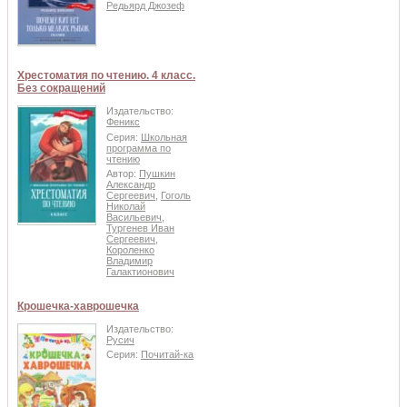
Редьярд Джозеф
Хрестоматия по чтению. 4 класс.
Без сокращений
Издательство:
Феникс
Серия:
Школьная
программа по
чтению
Автор:
Пушкин
Александр
Сергеевич
,
Гоголь
Николай
Васильевич
,
Тургенев Иван
Сергеевич
,
Короленко
Владимир
Галактионович
Крошечка-хаврошечка
Издательство:
Русич
Серия:
Почитай-ка