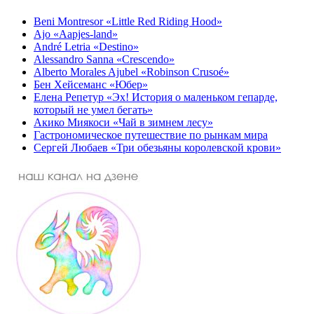
Beni Montresor «Little Red Riding Hood»
Ajo «Aapjes-land»
André Letria «Destino»
Alessandro Sanna «Crescendo»
Alberto Morales Ajubel «Robinson Crusoé»
Бен Хейсеманс «Юбер»
Елена Репетур «Эх! История о маленьком гепарде,
который не умел бегать»
Акико Миякоси «Чай в зимнем лесу»
Гастрономическое путешествие по рынкам мира
Сергей Любаев «Три обезьяны королевской крови»