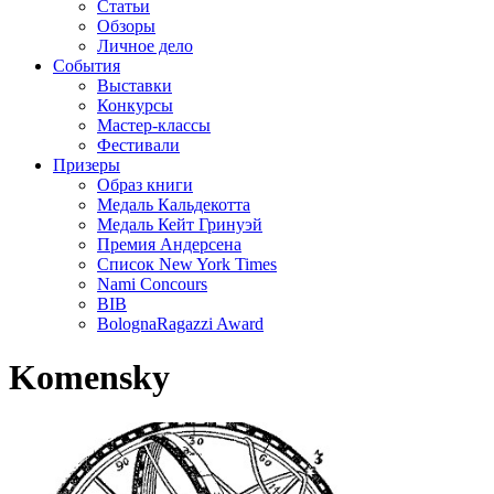
Статьи
Обзоры
Личное дело
События
Выставки
Конкурсы
Мастер-классы
Фестивали
Призеры
Образ книги
Медаль Кальдекотта
Медаль Кейт Гринуэй
Премия Андерсена
Список New York Times
Nami Concours
BIB
BolognaRagazzi Award
Komensky