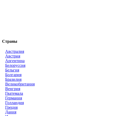
Страны
Австралия
Австрия
Аргентина
Белоруссия
Бельгия
Болгария
Бразилия
Великобритания
Венгрия
Гватемала
Германия
Голландия
Греция
Дания