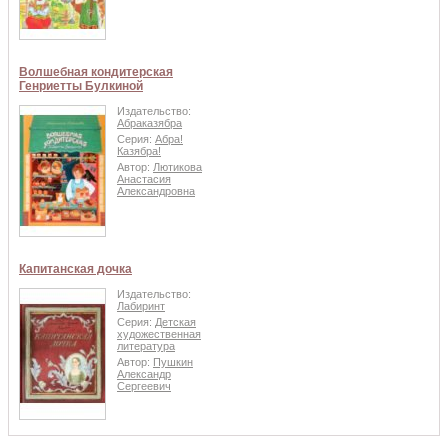
Волшебная кондитерская
Генриетты Булкиной
Издательство:
Абраказябра
Серия:
Абра!
Казябра!
Автор:
Лютикова
Анастасия
Александровна
Капитанская дочка
Издательство:
Лабиринт
Серия:
Детская
художественная
литература
Автор:
Пушкин
Александр
Сергеевич