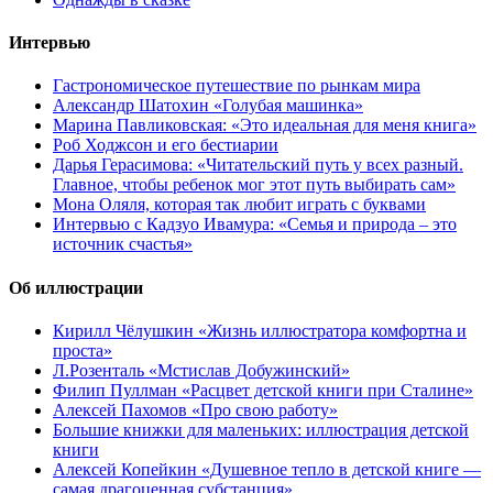
Интервью
Гастрономическое путешествие по рынкам мира
Александр Шатохин «Голубая машинка»
Марина Павликовская: «Это идеальная для меня книга»
Роб Ходжсон и его бестиарии
Дарья Герасимова: «Читательский путь у всех разный.
Главное, чтобы ребенок мог этот путь выбирать сам»
Мона Оляля, которая так любит играть с буквами
Интервью с Кадзуо Ивамура: «Семья и природа – это
источник счастья»
Об иллюстрации
Кирилл Чёлушкин «Жизнь иллюстратора комфортна и
проста»
Л.Розенталь «Мстислав Добужинский»
Филип Пуллман «Расцвет детской книги при Сталине»
Алексей Пахомов «Про свою работу»
Большие книжки для маленьких: иллюстрация детской
книги
Алексей Копейкин «Душевное тепло в детской книге —
самая драгоценная субстанция»