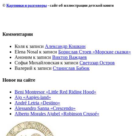
©
Картинки и разговоры
- сайт об иллюстрации детской книги
Комментарии
Коля
к записи
Александр Кошкин
Elena Nosal
к записи
Борислав Стоев «Морские сказки»
Аноним
к записи
Виктор Важдаев
Софья Михайловская
к записи
Светозар Остров
Валерий
к записи
Станислав Бабюк
Новое на сайте
Beni Montresor «Little Red Riding Hood»
Ajo «Aapjes-land»
André Letria «Destino»
Alessandro Sanna «Crescendo»
Alberto Morales Ajubel «Robinson Crusoé»