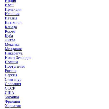
Индия
Иран
Ирландия
Испания
Италия
Казахстан
Канада
Корея
Куба
Литва
Мексика
Молдавия
Никарагуа
Новая Зеландия
Польша
Португалия
Россия
Сербия
Сингапур
Словакия
СССР
США
Украина
Франция
Хорватия