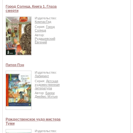
Город Солнца. Книга 1. Глаза
смерти
Издательство:
КомпасГид
Серия:
Город
Солнца
Автор:
Рудашевский
Евгений
Питер Пэн
Издательство:
Лабиринт
Серия:
Детская
художественная
литература
Автор:
Барри
Джеймс Мэтью
Рождественское чудо мистера
Туми
Издательство: