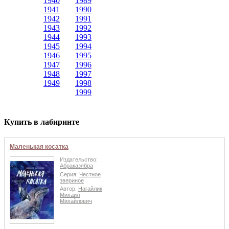
1940
1989
1941
1990
1942
1991
1943
1992
1944
1993
1945
1994
1946
1995
1947
1996
1948
1997
1949
1998
1999
Купить в лабиринте
Маленькая косатка
Издательство:
Абраказябра
Серия:
Честное
звериное
Автор:
Нагайлик
Михаил
Михайлович