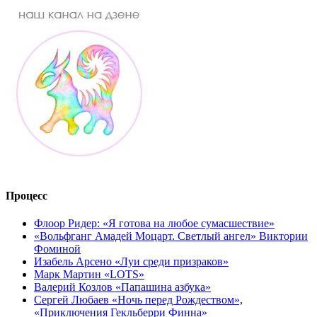
Процесс
Флоор Ридер: «Я готова на любое сумасшествие»
«Вольфганг Амадей Моцарт. Светлый ангел» Виктории
Фоминой
Изабель Арсено «Луи среди призраков»
Марк Мартин «LOTS»
Валерий Козлов «Папашина азбука»
Сергей Любаев «Ночь перед Рождеством»,
«Приключения Гекльберри Финна»