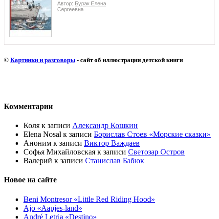
Автор:
Бурак Елена
Сергеевна
©
Картинки и разговоры
- сайт об иллюстрации детской книги
Комментарии
Коля
к записи
Александр Кошкин
Elena Nosal
к записи
Борислав Стоев «Морские сказки»
Аноним
к записи
Виктор Важдаев
Софья Михайловская
к записи
Светозар Остров
Валерий
к записи
Станислав Бабюк
Новое на сайте
Beni Montresor «Little Red Riding Hood»
Ajo «Aapjes-land»
André Letria «Destino»