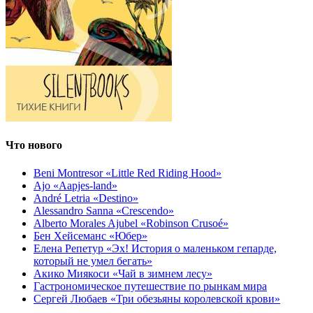
Что нового
Beni Montresor «Little Red Riding Hood»
Ajo «Aapjes-land»
André Letria «Destino»
Alessandro Sanna «Crescendo»
Alberto Morales Ajubel «Robinson Crusoé»
Бен Хейсеманс «Юбер»
Елена Репетур «Эх! История о маленьком гепарде,
который не умел бегать»
Акико Миякоси «Чай в зимнем лесу»
Гастрономическое путешествие по рынкам мира
Сергей Любаев «Три обезьяны королевской крови»