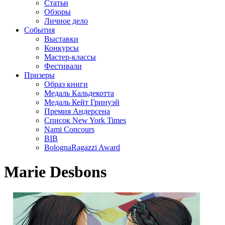
Статьи
Обзоры
Личное дело
События
Выставки
Конкурсы
Мастер-классы
Фестивали
Призеры
Образ книги
Медаль Кальдекотта
Медаль Кейт Гринуэй
Премия Андерсена
Список New York Times
Nami Concours
BIB
BolognaRagazzi Award
Marie Desbons