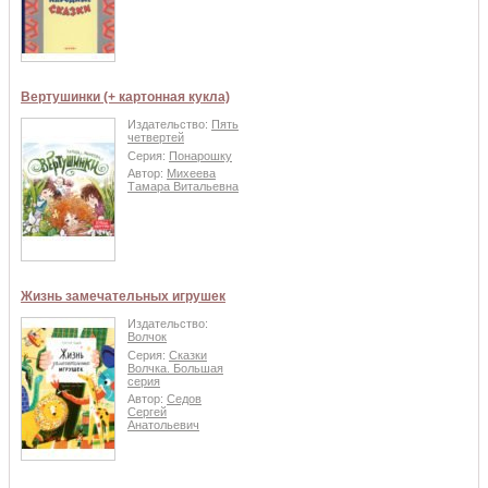
Вертушинки (+ картонная кукла)
Издательство:
Пять
четвертей
Серия:
Понарошку
Автор:
Михеева
Тамара Витальевна
Жизнь замечательных игрушек
Издательство:
Волчок
Серия:
Сказки
Волчка. Большая
серия
Автор:
Седов
Сергей
Анатольевич