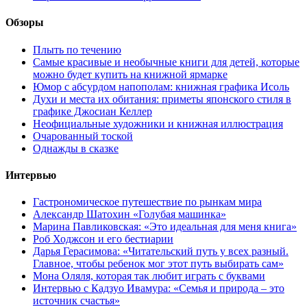
Обзоры
Плыть по течению
Самые красивые и необычные книги для детей, которые
можно будет купить на книжной ярмарке
Юмор с абсурдом напополам: книжная графика Исоль
Духи и места их обитания: приметы японского стиля в
графике Джосиан Келлер
Неофициальные художники и книжная иллюстрация
Очарованный тоской
Однажды в сказке
Интервью
Гастрономическое путешествие по рынкам мира
Александр Шатохин «Голубая машинка»
Марина Павликовская: «Это идеальная для меня книга»
Роб Ходжсон и его бестиарии
Дарья Герасимова: «Читательский путь у всех разный.
Главное, чтобы ребенок мог этот путь выбирать сам»
Мона Оляля, которая так любит играть с буквами
Интервью с Кадзуо Ивамура: «Семья и природа – это
источник счастья»