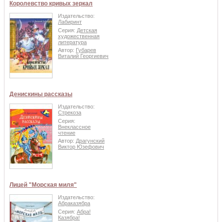
Королевство кривых зеркал
Издательство:
Лабиринт
Серия:
Детская
художественная
литература
Автор:
Губарев
Виталий Георгиевич
Денискины рассказы
Издательство:
Стрекоза
Серия:
Внеклассное
чтение
Автор:
Драгунский
Виктор Юзефович
Лицей "Морская миля"
Издательство:
Абраказябра
Серия:
Абра!
Казябра!