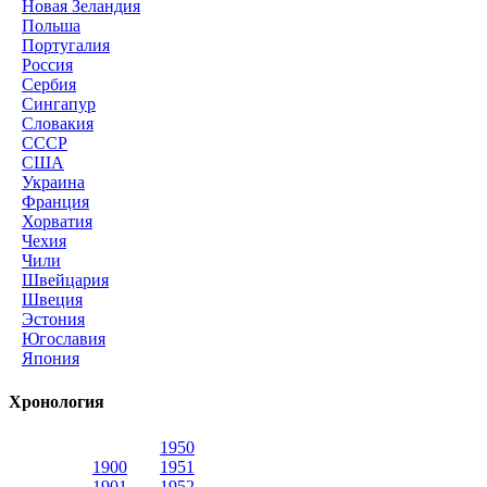
Новая Зеландия
Польша
Португалия
Россия
Сербия
Сингапур
Словакия
СССР
США
Украина
Франция
Хорватия
Чехия
Чили
Швейцария
Швеция
Эстония
Югославия
Япония
Хронология
1950
1900
1951
1901
1952