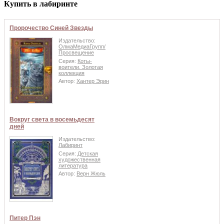
Купить в лабиринте
Пророчество Синей Звезды
Издательство:
ОлмаМедиаГрупп/
Просвещение
Серия:
Коты-
воители. Золотая
коллекция
Автор:
Хантер Эрин
Вокруг света в восемьдесят
дней
Издательство:
Лабиринт
Серия:
Детская
художественная
литература
Автор:
Верн Жюль
Питер Пэн