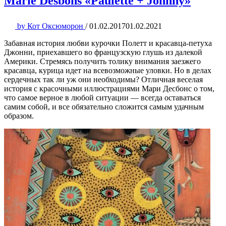
Marie Desbons «Paulette + Johnny»
by
Кот Оксюморон
/
01.02.2017
01.02.2021
Забавная история любви курочки Полетт и красавца-петуха
Джонни, приехавшего во французскую глушь из далекой
Америки. Стремясь получить толику внимания заезжего
красавца, курица идет на всевозможные уловки. Но в делах
сердечных так ли уж они необходимы? Отличная веселая
история с красочными иллюстрациями Мари Десбонс о том,
что самое верное в любой ситуации — всегда оставаться
самим собой, и все обязательно сложится самым удачным
образом.