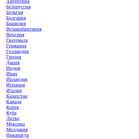
Аргентина
Белоруссия
Бельгия
Болгария
Бразилия
Великобритания
Венгрия
Гватемала
Германия
Голландия
Греция
Дания
Индия
Иран
Ирландия
Испания
Италия
Казахстан
Канада
Корея
Куба
Литва
Мексика
Молдавия
Никарагуа