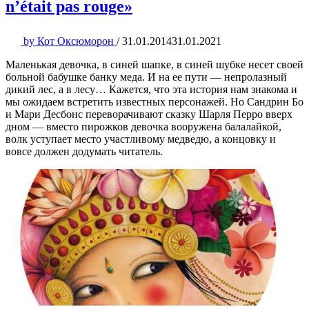
n’était pas rouge»
by
Кот Оксюморон
/
31.01.2014
31.01.2021
Маленькая девочка, в синей шапке, в синей шубке несет своей
больной бабушке банку меда. И на ее пути — непролазный
дикий лес, а в лесу… Кажется, что эта история нам знакома и
мы ожидаем встретить известных персонажей. Но Сандрин Бо
и Мари Десбонс переворачивают сказку Шарля Перро вверх
дном — вместо пирожков девочка вооружена балалайкой,
волк уступает место участливому медведю, а концовку и
вовсе должен додумать читатель.