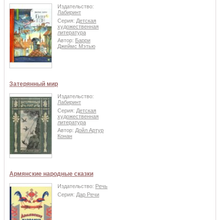
Издательство:
Лабиринт
Серия:
Детская
художественная
литература
Автор:
Барри
Джеймс Мэтью
Затерянный мир
Издательство:
Лабиринт
Серия:
Детская
художественная
литература
Автор:
Дойл Артур
Конан
Армянские народные сказки
Издательство:
Речь
Серия:
Дар Речи