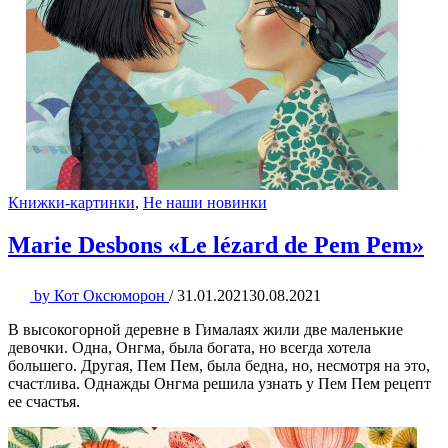
Книжки-картинки
,
Не наши новинки
Marie Desbons «Le lézard de Pem Pem»
by
Кот Оксюморон
/
31.01.2021
30.08.2021
В высокогорной деревне в Гималаях жили две маленькие
девочки. Одна, Онгма, была богата, но всегда хотела
большего. Другая, Пем Пем, была бедна, но, несмотря на это,
счастлива. Однажды Онгма решила узнать у Пем Пем рецепт
ее счастья.