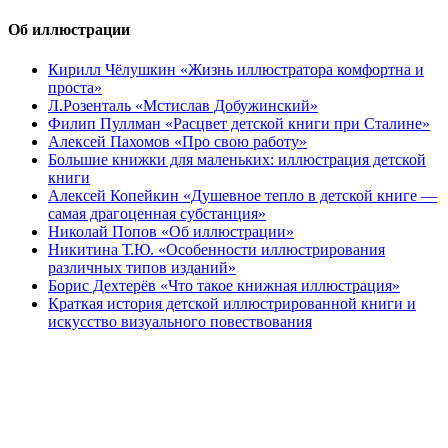
Об иллюстрации
Кирилл Чёлушкин «Жизнь иллюстратора комфортна и
проста»
Л.Розенталь «Мстислав Добужинский»
Филип Пуллман «Расцвет детской книги при Сталине»
Алексей Пахомов «Про свою работу»
Большие книжки для маленьких: иллюстрация детской
книги
Алексей Копейкин «Душевное тепло в детской книге —
самая драгоценная субстанция»
Николай Попов «Об иллюстрации»
Никитина Т.Ю. «Особенности иллюстрирования
различных типов изданий»
Борис Дехтерёв «Что такое книжная иллюстрация»
Краткая история детской иллюстрированной книги и
искусство визуального повествования