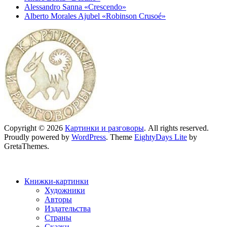
Alessandro Sanna «Crescendo»
Alberto Morales Ajubel «Robinson Crusoé»
Copyright © 2026
Картинки и разговоры
. All rights reserved.
Proudly powered by
WordPress
. Theme
EightyDays Lite
by
GretaThemes.
Книжки-картинки
Художники
Авторы
Издательства
Страны
Сказки