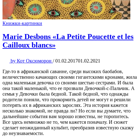
Книжки-картинки
Marie Desbons «La Petite Poucette et les
Cailloux blancs»
by
Кот Оксюморон
/
01.02.2017
01.02.2021
Где-то в африканской саванне, среди высоких баобабов,
величественно качающих своими гигантскими кронами, жила
одна маленькая девочка со своими шестью сестрами. И была
она такой маленькой, что ее прозвали Девочкой-с-Пальчик. А
семья у Девочки была бедной. Такой бедной, что однажды
родители поняли, что прокормить детей не могут и решили
потерять их в африканских зарослях. Эта история кажется
несколько знакомой, не правда ли? Но если вы думаете, что
дальнейшие события вам хорошо известны, не торопитесь.
Все здесь немножко не то, чем кажется поначалу. И сюжет
сделает неожиданный кульбит, преобразив известную сказку
до неузнаваемости.