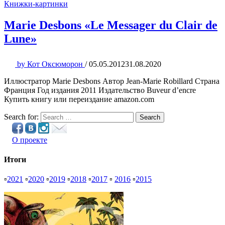
Книжки-картинки
Marie Desbons «Le Messager du Clair de
Lune»
by
Кот Оксюморон
/
05.05.2012
31.08.2020
Иллюстратор Marie Desbons Автор Jean-Marie Robillard Страна
Франция Год издания 2011 Издательство Buveur d’encre
Купить книгу или переиздание amazon.com
Search for:
Search
О проекте
Итоги
▫
2021
▫
2020
▫
2019
▫
2018
▫
2017
▫
2016
▫
2015