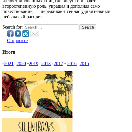
иллюстрированных книг, где рисунки играют
второстепенную роль, украшая и дополняя само
повествование, — переживают сейчас удивительный
небывалый расцвет.
Search for:
Search
О проекте
Итоги
▫
2021
▫
2020
▫
2019
▫
2018
▫
2017
▫
2016
▫
2015