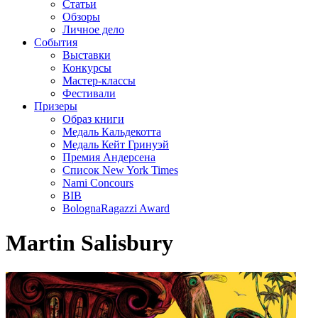
Статьи
Обзоры
Личное дело
События
Выставки
Конкурсы
Мастер-классы
Фестивали
Призеры
Образ книги
Медаль Кальдекотта
Медаль Кейт Гринуэй
Премия Андерсена
Список New York Times
Nami Concours
BIB
BolognaRagazzi Award
Martin Salisbury