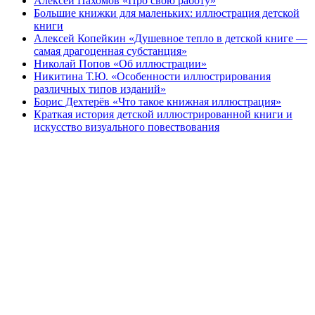
Алексей Пахомов «Про свою работу»
Большие книжки для маленьких: иллюстрация детской
книги
Алексей Копейкин «Душевное тепло в детской книге —
самая драгоценная субстанция»
Николай Попов «Об иллюстрации»
Никитина Т.Ю. «Особенности иллюстрирования
различных типов изданий»
Борис Дехтерёв «Что такое книжная иллюстрация»
Краткая история детской иллюстрированной книги и
искусство визуального повествования