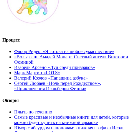
Процесс
Флоор Ридер: «Я готова на любое сумасшествие»
«Вольфганг Амадей Моцарт. Светлый ангел» Виктории
Фоминой
Изабель Арсено «Луи среди призраков»
Марк Мартин «LOTS»
Валерий Козлов «Папашина азбука»
Сергей Любаев «Ночь перед Рождеством»,
«Приключения Гекльберри Финна»
Обзоры
Плыть по течению
Самые красивые и необычные книги для детей, которые
можно будет купить на книжной ярмарке
Юмор с абсурдом напополам: книжная графика Исоль