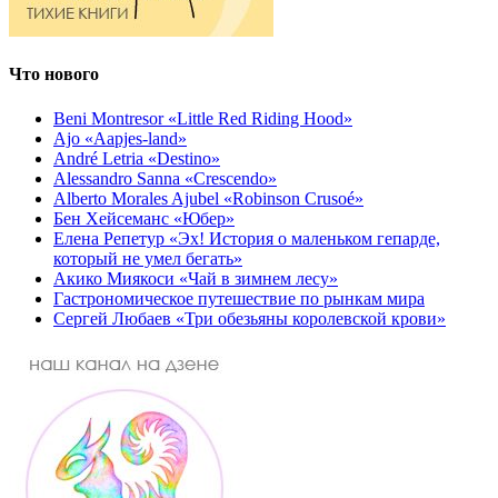
Что нового
Beni Montresor «Little Red Riding Hood»
Ajo «Aapjes-land»
André Letria «Destino»
Alessandro Sanna «Crescendo»
Alberto Morales Ajubel «Robinson Crusoé»
Бен Хейсеманс «Юбер»
Елена Репетур «Эх! История о маленьком гепарде,
который не умел бегать»
Акико Миякоси «Чай в зимнем лесу»
Гастрономическое путешествие по рынкам мира
Сергей Любаев «Три обезьяны королевской крови»