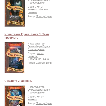
Просвещение
Серия:
Коты-
воители. Начало
племен
Автор:
Хантер Эрин
Испытание Грача. Книга 1. Тени
прошлого
Издательство:
ОлмаМедиаГрупп/
Просвещение
Серия:
Коты-
воители.
Испытание Грача
Автор:
Хантер Эрин
Самая темная ночь
Издательство:
ОлмаМедиаГрупп/
Просвещение
Серия:
Коты -
воители
Автор:
Хантер Эрин