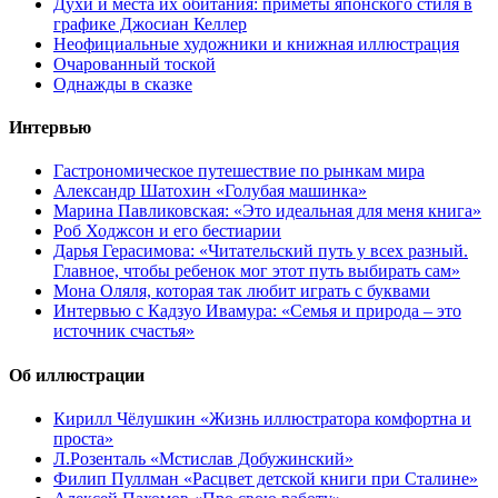
Духи и места их обитания: приметы японского стиля в
графике Джосиан Келлер
Неофициальные художники и книжная иллюстрация
Очарованный тоской
Однажды в сказке
Интервью
Гастрономическое путешествие по рынкам мира
Александр Шатохин «Голубая машинка»
Марина Павликовская: «Это идеальная для меня книга»
Роб Ходжсон и его бестиарии
Дарья Герасимова: «Читательский путь у всех разный.
Главное, чтобы ребенок мог этот путь выбирать сам»
Мона Оляля, которая так любит играть с буквами
Интервью с Кадзуо Ивамура: «Семья и природа – это
источник счастья»
Об иллюстрации
Кирилл Чёлушкин «Жизнь иллюстратора комфортна и
проста»
Л.Розенталь «Мстислав Добужинский»
Филип Пуллман «Расцвет детской книги при Сталине»