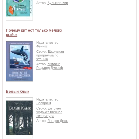
Автор:
Булычев Кир
Почему кит ест только мелких
рыбок
Издательство:
Феникс
Серия:
Школьная
программа по
чтению
Автор:
Киплинг
Редьярд Джозеф
Белый Клык
Издательство:
Лабиринт
Серия:
Детская
художественная
литература
Автор:
Лондон Джек