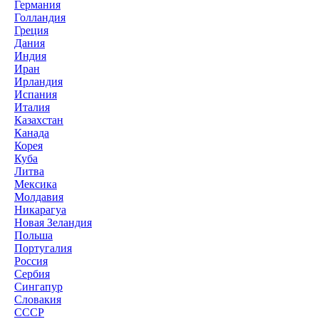
Германия
Голландия
Греция
Дания
Индия
Иран
Ирландия
Испания
Италия
Казахстан
Канада
Корея
Куба
Литва
Мексика
Молдавия
Никарагуа
Новая Зеландия
Польша
Португалия
Россия
Сербия
Сингапур
Словакия
СССР