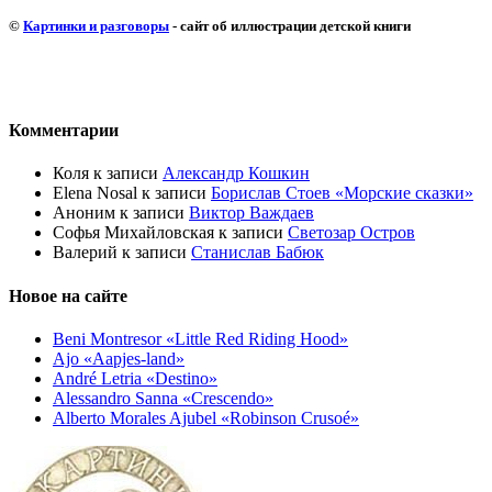
©
Картинки и разговоры
- сайт об иллюстрации детской книги
Комментарии
Коля
к записи
Александр Кошкин
Elena Nosal
к записи
Борислав Стоев «Морские сказки»
Аноним
к записи
Виктор Важдаев
Софья Михайловская
к записи
Светозар Остров
Валерий
к записи
Станислав Бабюк
Новое на сайте
Beni Montresor «Little Red Riding Hood»
Ajo «Aapjes-land»
André Letria «Destino»
Alessandro Sanna «Crescendo»
Alberto Morales Ajubel «Robinson Crusoé»