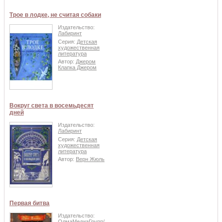
Трое в лодке, не считая собаки
Издательство:
Лабиринт
Серия:
Детская
художественная
литература
Автор:
Джером
Клапка Джером
Вокруг света в восемьдесят
дней
Издательство:
Лабиринт
Серия:
Детская
художественная
литература
Автор:
Верн Жюль
Первая битва
Издательство:
ОлмаМедиаГрупп/