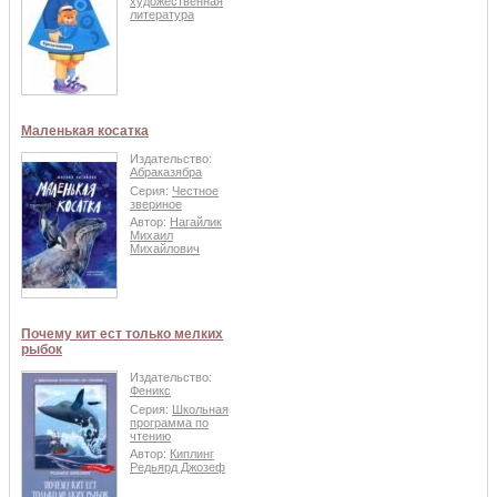
художественная
литература
Маленькая косатка
Издательство:
Абраказябра
Серия:
Честное
звериное
Автор:
Нагайлик
Михаил
Михайлович
Почему кит ест только мелких
рыбок
Издательство:
Феникс
Серия:
Школьная
программа по
чтению
Автор:
Киплинг
Редьярд Джозеф