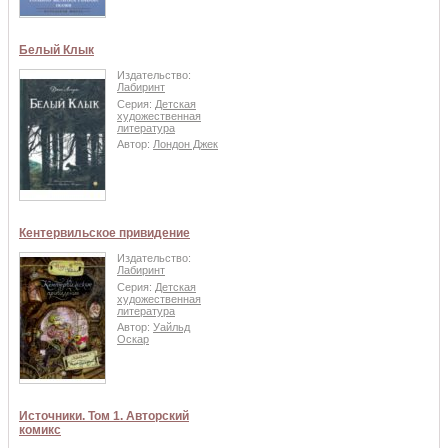
Белый Клык
Издательство:
Лабиринт
Серия:
Детская
художественная
литература
Автор:
Лондон Джек
Кентервильское привидение
Издательство:
Лабиринт
Серия:
Детская
художественная
литература
Автор:
Уайльд
Оскар
Источники. Том 1. Авторский
комикс