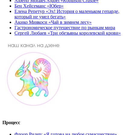
Alberto Morales Ajubel «Robinson Crusoé»
Бен Хейсеманс «Юбер»
Елена Репетур «Эх! История о маленьком гепарде,
который не умел бегать»
Акико Миякоси «Чай в зимнем лесу»
Гастрономическое путешествие по рынкам мира
Сергей Любаев «Три обезьяны королевской крови»
Процесс
Флоор Ридер: «Я готова на любое сумасшествие»