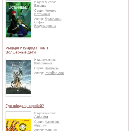
Издательство:
Вакоша
Серия:
Комикс
Источники
Автор:
Ермолаева
Софья
Владимировна
Рыцари Изумруда. Том 1.
Волшебные дети
Издательство:
Шиповничек
Серия:
Комиксы
Автор:
Робийар Анн
Где обедал, воробей?
Издательство:
Лабиринт
Серия:
Картонки-
игрушки
Автор:
Маршак