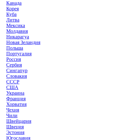
Канада
Корея
Куба
Литва
Мексика
Молдавия
Никарагуа
Новая Зеландия
Польша
Португалия
Россия
Сербия
Сингапур
Словакия
СССР
США
Украина
Франция
Хорватия
Чехия
Чили
Швейцария
Швеция
Эстония
Югославия