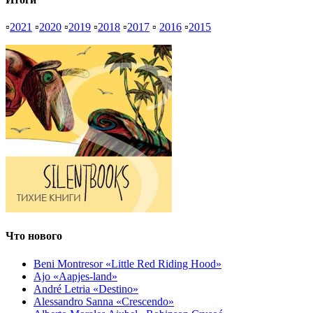
▫
2021
▫
2020
▫
2019
▫
2018
▫
2017
▫
2016
▫
2015
Что нового
Beni Montresor «Little Red Riding Hood»
Ajo «Aapjes-land»
André Letria «Destino»
Alessandro Sanna «Crescendo»