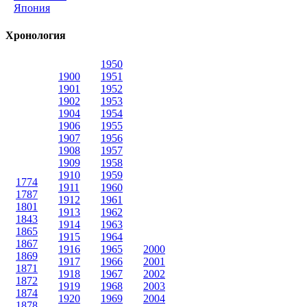
Япония
Хронология
1950
1900
1951
1901
1952
1902
1953
1904
1954
1906
1955
1907
1956
1908
1957
1909
1958
1910
1959
1774
1911
1960
1787
1912
1961
1801
1913
1962
1843
1914
1963
1865
1915
1964
1867
1916
1965
2000
1869
1917
1966
2001
1871
1918
1967
2002
1872
1919
1968
2003
1874
1920
1969
2004
1878