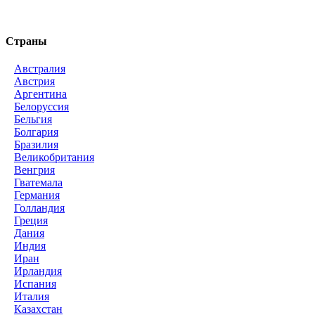
Страны
Австралия
Австрия
Аргентина
Белоруссия
Бельгия
Болгария
Бразилия
Великобритания
Венгрия
Гватемала
Германия
Голландия
Греция
Дания
Индия
Иран
Ирландия
Испания
Италия
Казахстан