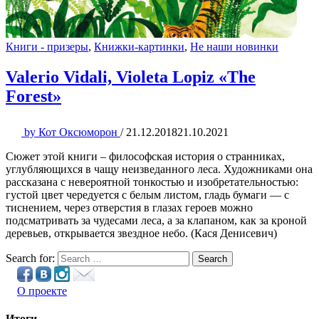
Книги - призеры
,
Книжки-картинки
,
Не наши новинки
Valerio Vidali, Violeta Lopiz «The
Forest»
by
Кот Оксюморон
/
21.12.2018
21.10.2021
Сюжет этой книги – философская история о странниках,
углубляющихся в чащу неизведанного леса. Художниками она
рассказана с невероятной тонкостью и изобретательностью:
густой цвет чередуется с белым листом, гладь бумаги — с
тиснением, через отверстия в глазах героев можно
подсматривать за чудесами леса, а за клапаном, как за кроной
деревьев, открывается звездное небо. (Кася Денисевич)
Search for:
Search
О проекте
Итоги