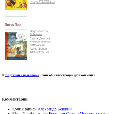
Самуил Яковлевич
Питер Пэн
Издательство:
Лабиринт
Серия:
Детская
художественная
литература
Автор:
Барри
Джеймс Мэтью
©
Картинки и разговоры
- сайт об иллюстрации детской книги
Комментарии
Коля
к записи
Александр Кошкин
Elena Nosal
к записи
Борислав Стоев «Морские сказки»