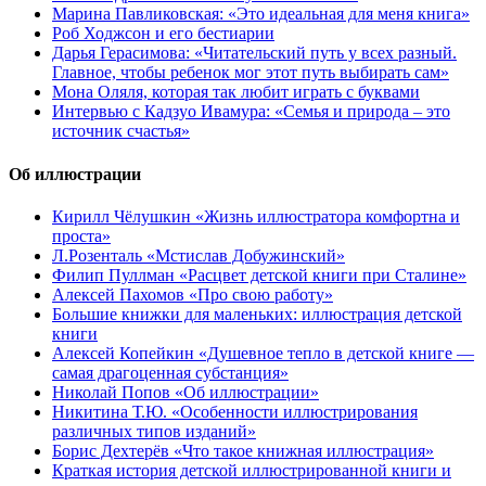
Марина Павликовская: «Это идеальная для меня книга»
Роб Ходжсон и его бестиарии
Дарья Герасимова: «Читательский путь у всех разный.
Главное, чтобы ребенок мог этот путь выбирать сам»
Мона Оляля, которая так любит играть с буквами
Интервью с Кадзуо Ивамура: «Семья и природа – это
источник счастья»
Об иллюстрации
Кирилл Чёлушкин «Жизнь иллюстратора комфортна и
проста»
Л.Розенталь «Мстислав Добужинский»
Филип Пуллман «Расцвет детской книги при Сталине»
Алексей Пахомов «Про свою работу»
Большие книжки для маленьких: иллюстрация детской
книги
Алексей Копейкин «Душевное тепло в детской книге —
самая драгоценная субстанция»
Николай Попов «Об иллюстрации»
Никитина Т.Ю. «Особенности иллюстрирования
различных типов изданий»
Борис Дехтерёв «Что такое книжная иллюстрация»
Краткая история детской иллюстрированной книги и