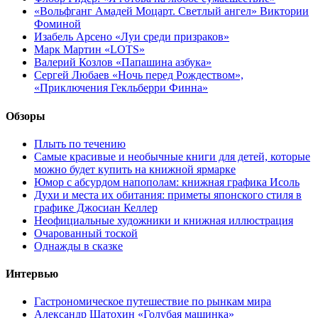
«Вольфганг Амадей Моцарт. Светлый ангел» Виктории
Фоминой
Изабель Арсено «Луи среди призраков»
Марк Мартин «LOTS»
Валерий Козлов «Папашина азбука»
Сергей Любаев «Ночь перед Рождеством»,
«Приключения Гекльберри Финна»
Обзоры
Плыть по течению
Самые красивые и необычные книги для детей, которые
можно будет купить на книжной ярмарке
Юмор с абсурдом напополам: книжная графика Исоль
Духи и места их обитания: приметы японского стиля в
графике Джосиан Келлер
Неофициальные художники и книжная иллюстрация
Очарованный тоской
Однажды в сказке
Интервью
Гастрономическое путешествие по рынкам мира
Александр Шатохин «Голубая машинка»