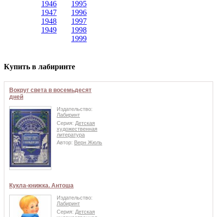
1946
1995
1947
1996
1948
1997
1949
1998
1999
Купить в лабиринте
Вокруг света в восемьдесят
дней
Издательство:
Лабиринт
Серия:
Детская
художественная
литература
Автор:
Верн Жюль
Кукла-книжка. Антоша
Издательство:
Лабиринт
Серия:
Детская