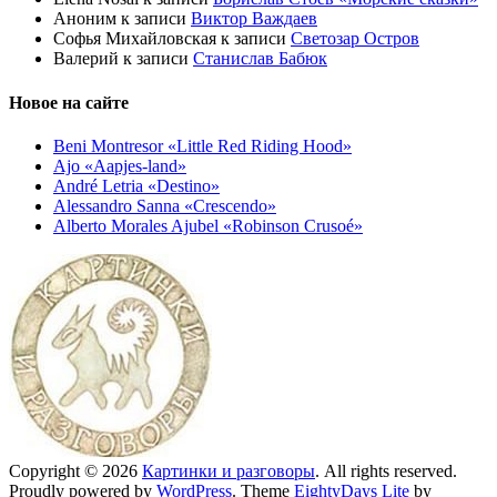
Аноним
к записи
Виктор Важдаев
Софья Михайловская
к записи
Светозар Остров
Валерий
к записи
Станислав Бабюк
Новое на сайте
Beni Montresor «Little Red Riding Hood»
Ajo «Aapjes-land»
André Letria «Destino»
Alessandro Sanna «Crescendo»
Alberto Morales Ajubel «Robinson Crusoé»
Copyright © 2026
Картинки и разговоры
. All rights reserved.
Proudly powered by
WordPress
. Theme
EightyDays Lite
by