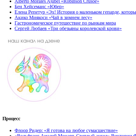
Alberto Morales Ajubel «Robinson Crusoé»
Бен Хейсеманс «Юбер»
Елена Репетур «Эх! История о маленьком гепарде, которы
Акико Миякоси «Чай в зимнем лесу»
Гастрономическое путешествие по рынкам мира
Сергей Любаев «Три обезьяны королевской крови»
Процесс
Флоор Ридер: «Я готова на любое сумасшествие»
«Вольфганг Амадей Моцарт. Светлый ангел» Виктории