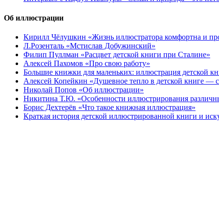
Об иллюстрации
Кирилл Чёлушкин «Жизнь иллюстратора комфортна и пр
Л.Розенталь «Мстислав Добужинский»
Филип Пуллман «Расцвет детской книги при Сталине»
Алексей Пахомов «Про свою работу»
Большие книжки для маленьких: иллюстрация детской к
Алексей Копейкин «Душевное тепло в детской книге — с
Николай Попов «Об иллюстрации»
Никитина Т.Ю. «Особенности иллюстрирования различн
Борис Дехтерёв «Что такое книжная иллюстрация»
Краткая история детской иллюстрированной книги и иск