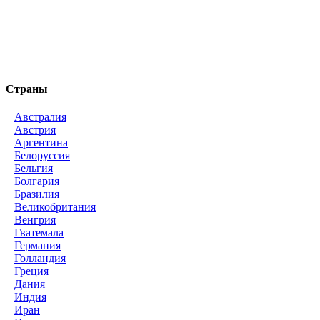
Страны
Австралия
Австрия
Аргентина
Белоруссия
Бельгия
Болгария
Бразилия
Великобритания
Венгрия
Гватемала
Германия
Голландия
Греция
Дания
Индия
Иран