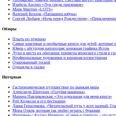
Изабель Арсено «Луи среди призраков»
Марк Мартин «LOTS»
Валерий Козлов «Папашина азбука»
Сергей Любаев «Ночь перед Рождеством», «Приключени
Обзоры
Плыть по течению
Самые красивые и необычные книги для детей, которые 
Юмор с абсурдом напополам: книжная графика Исоль
Духи и места их обитания: приметы японского стиля в г
Неофициальные художники и книжная иллюстрация
Очарованный тоской
Однажды в сказке
Интервью
Гастрономическое путешествие по рынкам мира
Александр Шатохин «Голубая машинка»
Марина Павликовская: «Это идеальная для меня книга»
Роб Ходжсон и его бестиарии
Дарья Герасимова: «Читательский путь у всех разный. Гл
Мона Оляля, которая так любит играть с буквами
Интервью с Кадзуо Ивамура: «Семья и природа – это ист