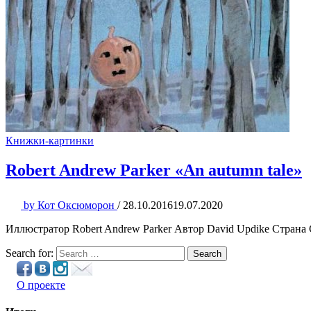
Книжки-картинки
Robert Andrew Parker «An autumn tale»
by
Кот Оксюморон
/
28.10.2016
19.07.2020
Иллюстратор Robert Andrew Parker Автор David Updike Страна 
Search for:
Search
О проекте