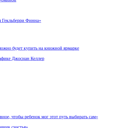
я Гекльберри Финна»
можно будет купить на книжной ярмарке
рафике Джосиан Келлер
авное, чтобы ребенок мог этот путь выбирать сам»
очник счастья»