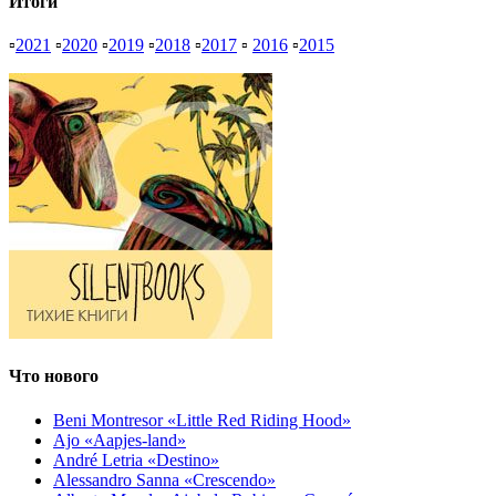
Итоги
▫
2021
▫
2020
▫
2019
▫
2018
▫
2017
▫
2016
▫
2015
Что нового
Beni Montresor «Little Red Riding Hood»
Ajo «Aapjes-land»
André Letria «Destino»
Alessandro Sanna «Crescendo»