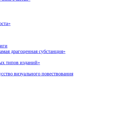
оста»
ниги
амая драгоценная субстанция»
ых типов изданий»
усство визуального повествования