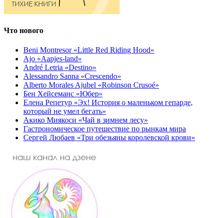
Что нового
Beni Montresor «Little Red Riding Hood»
Ajo «Aapjes-land»
André Letria «Destino»
Alessandro Sanna «Crescendo»
Alberto Morales Ajubel «Robinson Crusoé»
Бен Хейсеманс «Юбер»
Елена Репетур «Эх! История о маленьком гепарде,
который не умел бегать»
Акико Миякоси «Чай в зимнем лесу»
Гастрономическое путешествие по рынкам мира
Сергей Любаев «Три обезьяны королевской крови»