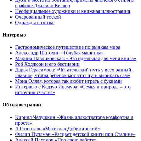
графике Джосиан Келлер
Неофициальные художники и книжная иллюстрация
Очарованный тоской
Однажды в сказке
Интервью
Гастрономическое путешествие по рынкам мира
Александр Шатохин «Голубая машинка»
Марина Павликовская: «Это идеальная для меня книга»
Роб Ходжсон и его бестиарии
Дарья Герасимова: «Читательский путь у всех разный.
Главное, чтобы ребенок мог этот путь выбирать сам»
Мона Оляля, которая так любит играть с буквами
Интервью с Кадзуо Ивамура: «Семья и природа – это
источник счастья»
Об иллюстрации
Кирилл Чёлушкин «Жизнь иллюстратора комфортна и
проста»
Л.Розенталь «Мстислав Добужинский»
Филип Пуллман «Расцвет детской книги при Сталине»
Алексей Пахомов «Про свою работу»