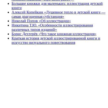
Большие книжки для маленьких: иллюстрация детской
книги
Алексей Копейкин «Душевное тепло в детской книге —
самая драгоценная субстанция»
Николай Попов «Об иллюстрации»
Никитина Т.Ю. «Особенности иллюстрирования
различных типов изданий»
Борис Дехтерёв «Что такое книжная иллюстрация»
Краткая история детской иллюстрированной книги и
искусство визуального повествования