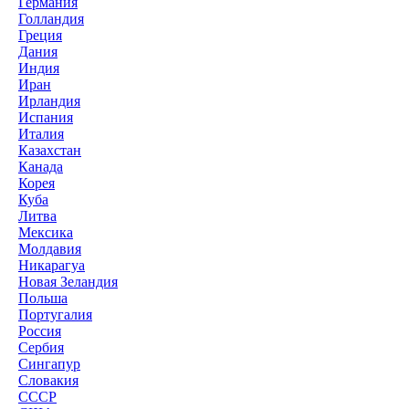
Германия
Голландия
Греция
Дания
Индия
Иран
Ирландия
Испания
Италия
Казахстан
Канада
Корея
Куба
Литва
Мексика
Молдавия
Никарагуа
Новая Зеландия
Польша
Португалия
Россия
Сербия
Сингапур
Словакия
СССР