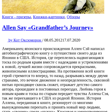
Книги - призеры
,
Книжки-картинки
,
Обзоры
Allen Say «Grandfather’s Journey»
by
Кот Оксюморон
/
08.05.2012
17.07.2020
Американец японского происхождения Аллен Сэй написал
автобиографическую книгу о путешествии своего деда из
Японии в США. История, где переплелись надвигающаяся
тоска по родным краям вместе с надеждами и устремлениями
к новой, лучшей жизни сопровождается прекрасными,
живописными иллюстрациями. На протяжении всей книги
герой стремится то вперед, то назад, разрываясь между двумя
странами, это вечное движение и неопределенность, сквозной
нитью проходящее сквозь сюжет, отражает детство самого
автора, прошедшее в постоянных переездах. Любовь героя к
новым краям и тоска по старым передает чувства Аллена Сэя,
так же переехавшего в США из родной Японии. История
Аллена, переданная в книге, резонирует со многими
вынужденными переехать и принять новый мир людьми,
стать «своими» среди «чужих». Красивая и умиротворяющая