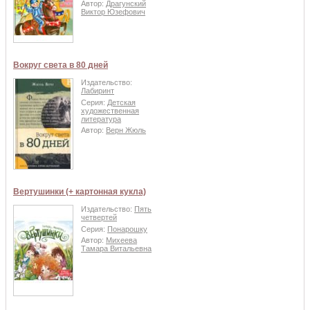
Автор:
Драгунский
Виктор Юзефович
Вокруг света в 80 дней
Издательство:
Лабиринт
Серия:
Детская
художественная
литература
Автор:
Верн Жюль
Вертушинки (+ картонная кукла)
Издательство:
Пять
четвертей
Серия:
Понарошку
Автор:
Михеева
Тамара Витальевна