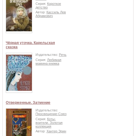
Серия:
Короткое
детство
Автор:
Кассиль Лев
Абрамович
Чёрная уточка. Карельская
сказка
Издательство:
Речь
Серия:
Любимая
мамина книжка
Отверженные. Затмение
Издательство:
Просвещение-Союз
Серия:
Коты-
воители. Золотая
коллекция
Автор:
Хантер Эрин