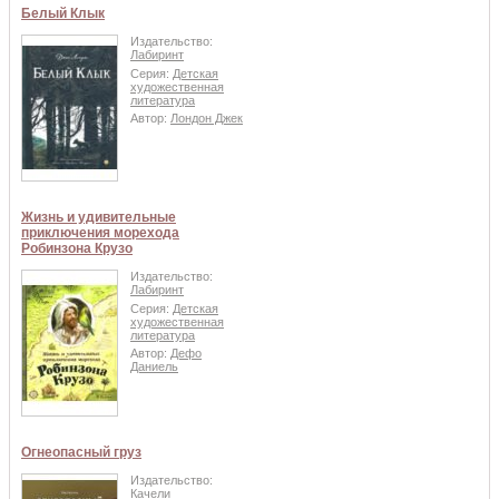
Белый Клык
Издательство:
Лабиринт
Серия:
Детская
художественная
литература
Автор:
Лондон Джек
Жизнь и удивительные
приключения морехода
Робинзона Крузо
Издательство:
Лабиринт
Серия:
Детская
художественная
литература
Автор:
Дефо
Даниель
Огнеопасный груз
Издательство:
Качели