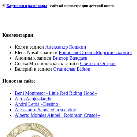
©
Картинки и разговоры
- сайт об иллюстрации детской книги
Комментарии
Коля
к записи
Александр Кошкин
Elena Nosal
к записи
Борислав Стоев «Морские сказки»
Аноним
к записи
Виктор Важдаев
Софья Михайловская
к записи
Светозар Остров
Валерий
к записи
Станислав Бабюк
Новое на сайте
Beni Montresor «Little Red Riding Hood»
Ajo «Aapjes-land»
André Letria «Destino»
Alessandro Sanna «Crescendo»
Alberto Morales Ajubel «Robinson Crusoé»