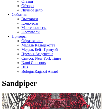
Статьи
Обзоры
Личное дело
События
Выставки
Конкурсы
Мастер-классы
Фестивали
Призеры
Образ книги
Медаль Кальдекотта
Медаль Кейт Гринуэй
Премия Андерсена
Список New York Times
Nami Concours
BIB
BolognaRagazzi Award
Sandpiper