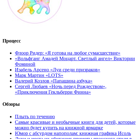
Процесс
Флоор Ридер: «Я готова на любое сумасшествие»
«Вольфганг Амадей Моцарт. Светлый ангел» Виктории
Фоминой
Изабель Арсено «Луи среди призраков»
Марк Мартин «LOTS»
Валерий Козлов «Папашина азбука»
Сергей Любаев «Ночь перед Рождеством»,
«Приключения Гекльберри Финна»
Обзоры
Плыть по течению
Самые красивые и необычные книги для детей, которые
можно будет купить на книжной ярмарке
Юмор с абсурдом напополам: книжная графика Исоль
Духи и места их обитания: приметы японского стиля в