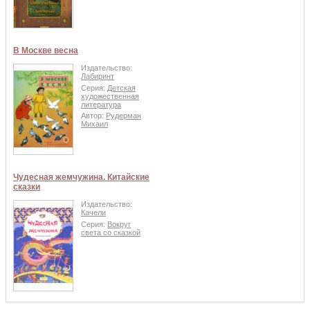
В Москве весна
Издательство:
Лабиринт
Серия:
Детская
художественная
литература
Автор:
Рудерман
Михаил
Чудесная жемчужина. Китайские
сказки
Издательство:
Качели
Серия:
Вокруг
света со сказкой