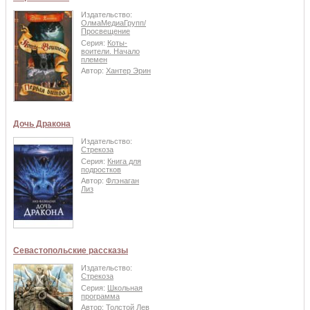
Издательство:
ОлмаМедиаГрупп/
Просвещение
Серия:
Коты-
воители. Начало
племен
Автор:
Хантер Эрин
Дочь Дракона
Издательство:
Стрекоза
Серия:
Книга для
подростков
Автор:
Флэнаган
Лиз
Севастопольские рассказы
Издательство:
Стрекоза
Серия:
Школьная
программа
Автор:
Толстой Лев