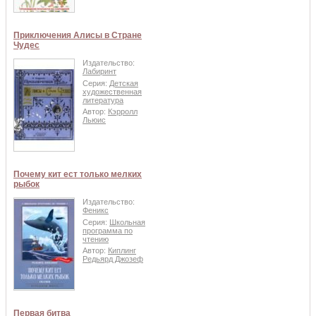
Приключения Алисы в Стране
Чудес
Издательство:
Лабиринт
Серия:
Детская
художественная
литература
Автор:
Кэрролл
Льюис
Почему кит ест только мелких
рыбок
Издательство:
Феникс
Серия:
Школьная
программа по
чтению
Автор:
Киплинг
Редьярд Джозеф
Первая битва