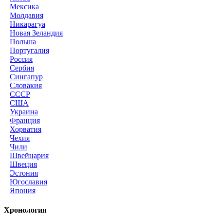
Мексика
Молдавия
Никарагуа
Новая Зеландия
Польша
Португалия
Россия
Сербия
Сингапур
Словакия
СССР
США
Украина
Франция
Хорватия
Чехия
Чили
Швейцария
Швеция
Эстония
Югославия
Япония
Хронология