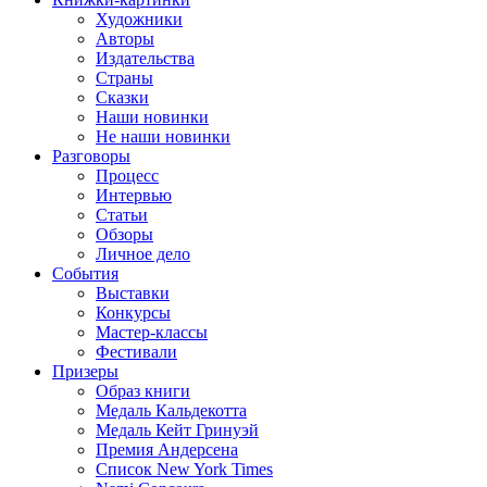
Художники
Авторы
Издательства
Страны
Сказки
Наши новинки
Не наши новинки
Разговоры
Процесс
Интервью
Статьи
Обзоры
Личное дело
События
Выставки
Конкурсы
Мастер-классы
Фестивали
Призеры
Образ книги
Медаль Кальдекотта
Медаль Кейт Гринуэй
Премия Андерсена
Список New York Times