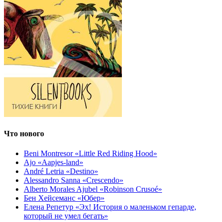
Что нового
Beni Montresor «Little Red Riding Hood»
Ajo «Aapjes-land»
André Letria «Destino»
Alessandro Sanna «Crescendo»
Alberto Morales Ajubel «Robinson Crusoé»
Бен Хейсеманс «Юбер»
Елена Репетур «Эх! История о маленьком гепарде,
который не умел бегать»