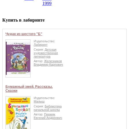
1999
Купить в лабиринте
Чудак из шестого "Б"
Издательство:
Лабиринт
Серия:
Детская
художественная
литература
Автор:
Железников
Владимир Карпович
Бумажный змей. Рассказы.
Сказки
Издательство:
Малыш
Серия:
Библиотека
начальной школы
Автор:
Пермяк
Евгений Андреевич