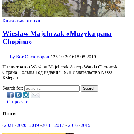
Книжки-картинки
Wiesław Majchrzak «Muzyka pana
Chopina»
by
Кот Оксюморон
/
25.10.2016
18.08.2019
Иллюстратор Wiesław Majchrzak Автор Wanda Chotomska
Страна Польша Год издания 1978 Издательство Nasza
Księgarnia
Search for:
Search
О проекте
Итоги
▫
2021
▫
2020
▫
2019
▫
2018
▫
2017
▫
2016
▫
2015