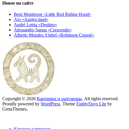
Новое на сайте
Beni Montresor «Little Red Riding Hood»
Ajo «Aapjes-land»
André Letria «Destino»
Alessandro Sanna «Crescendo»
Alberto Morales Ajubel «Robinson Crusoé»
Copyright © 2026
Картинки и разговоры
. All rights reserved.
Proudly powered by
WordPress
. Theme
EightyDays Lite
by
GretaThemes.
Книжки-картинки