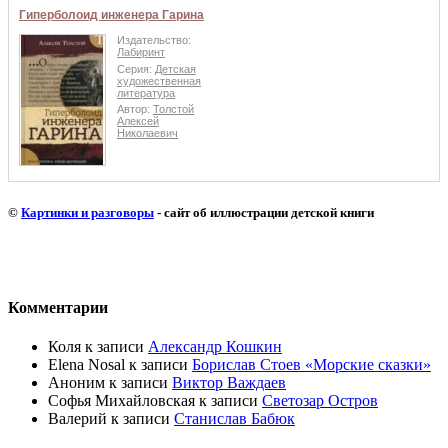
Гиперболоид инженера Гарина
Издательство:
Лабиринт
Серия:
Детская
художественная
литература
Автор:
Толстой
Алексей
Николаевич
©
Картинки и разговоры
- сайт об иллюстрации детской книги
Комментарии
Коля
к записи
Александр Кошкин
Elena Nosal
к записи
Борислав Стоев «Морские сказки»
Аноним
к записи
Виктор Важдаев
Софья Михайловская
к записи
Светозар Остров
Валерий
к записи
Станислав Бабюк