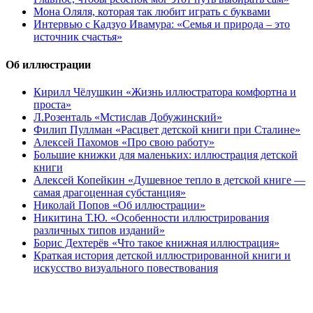
Мона Оляля, которая так любит играть с буквами
Интервью с Кадзуо Ивамура: «Семья и природа – это
источник счастья»
Об иллюстрации
Кирилл Чёлушкин «Жизнь иллюстратора комфортна и
проста»
Л.Розенталь «Мстислав Добужинский»
Филип Пуллман «Расцвет детской книги при Сталине»
Алексей Пахомов «Про свою работу»
Большие книжки для маленьких: иллюстрация детской
книги
Алексей Копейкин «Душевное тепло в детской книге —
самая драгоценная субстанция»
Николай Попов «Об иллюстрации»
Никитина Т.Ю. «Особенности иллюстрирования
различных типов изданий»
Борис Дехтерёв «Что такое книжная иллюстрация»
Краткая история детской иллюстрированной книги и
искусство визуального повествования