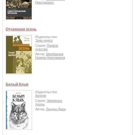
Николаевич
Отчаянная осень
Издательство:
Энас-книга
Серия:
Первое
чувство
Автор:
Щербакова
Галина Николаевна
Белый Клык
Издательство:
Качели
Серия:
Звериные
тропы
Автор:
Лондон Джек