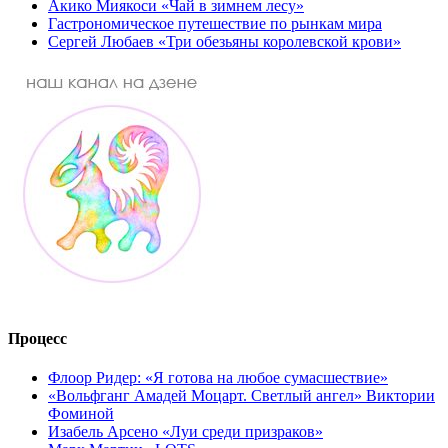
Акико Миякоси «Чай в зимнем лесу»
Гастрономическое путешествие по рынкам мира
Сергей Любаев «Три обезьяны королевской крови»
Процесс
Флоор Ридер: «Я готова на любое сумасшествие»
«Вольфганг Амадей Моцарт. Светлый ангел» Виктории
Фоминой
Изабель Арсено «Луи среди призраков»