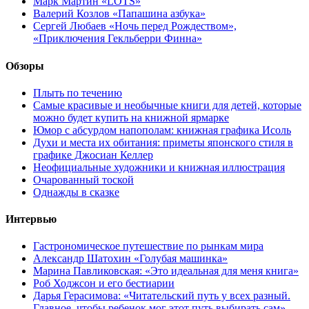
Марк Мартин «LOTS»
Валерий Козлов «Папашина азбука»
Сергей Любаев «Ночь перед Рождеством»,
«Приключения Гекльберри Финна»
Обзоры
Плыть по течению
Самые красивые и необычные книги для детей, которые
можно будет купить на книжной ярмарке
Юмор с абсурдом напополам: книжная графика Исоль
Духи и места их обитания: приметы японского стиля в
графике Джосиан Келлер
Неофициальные художники и книжная иллюстрация
Очарованный тоской
Однажды в сказке
Интервью
Гастрономическое путешествие по рынкам мира
Александр Шатохин «Голубая машинка»
Марина Павликовская: «Это идеальная для меня книга»
Роб Ходжсон и его бестиарии
Дарья Герасимова: «Читательский путь у всех разный.
Главное, чтобы ребенок мог этот путь выбирать сам»