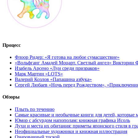
Процесс
Флоор Ридер: «Я готова на любое сумасшествие»
«Вольфганг Амадей Моцарт. Светлый ангел» Виктории
Изабель Арсено «Луи среди призраков»
Марк Мартин «LOTS»
Валерий Козлов «Папашина азбука»
Сергей Любаев «Ночь перед Рождеством», «Приключени
Обзоры
Плыть по течению
Самые красивые и необычные книги для детей, которые 
Юмор с абсурдом напополам: книжная графика Исоль
Духи и места их обитания: приметы японского стиля в г
Неофициальные художники и книжная иллюстрация
Очарованный тоской