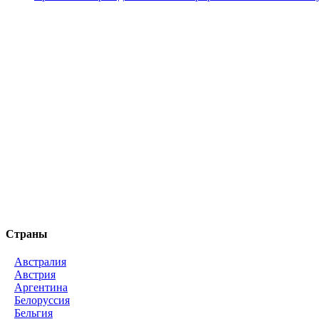
Страны
Австралия
Австрия
Аргентина
Белоруссия
Бельгия