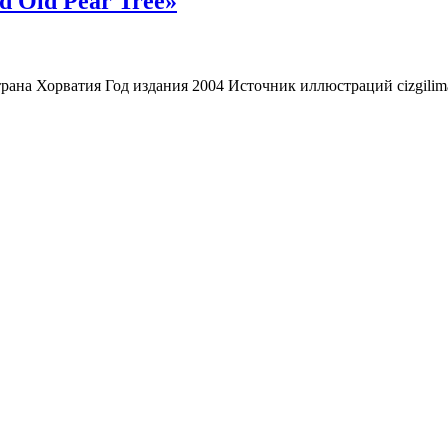
d Old Pear Tree»
трана Хорватия Год издания 2004 Источник иллюстраций cizgilima