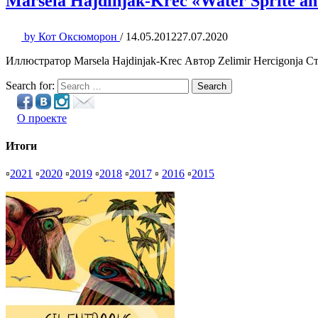
Marsela Hajdinjak-Krec «Water Sprite an
by
Кот Оксюморон
/
14.05.2012
27.07.2020
Иллюстратор Marsela Hajdinjak-Krec Автор Zelimir Hercigonja С
Search for:
Search
О проекте
Итоги
▫
2021
▫
2020
▫
2019
▫
2018
▫
2017
▫
2016
▫
2015