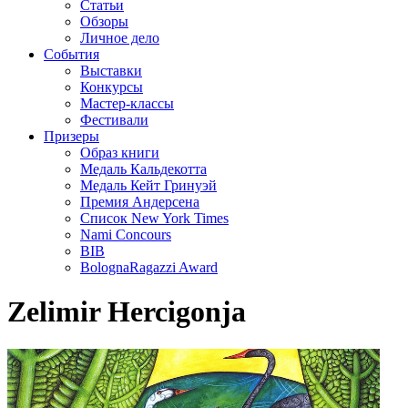
Статьи
Обзоры
Личное дело
События
Выставки
Конкурсы
Мастер-классы
Фестивали
Призеры
Образ книги
Медаль Кальдекотта
Медаль Кейт Гринуэй
Премия Андерсена
Список New York Times
Nami Concours
BIB
BolognaRagazzi Award
Zelimir Hercigonja