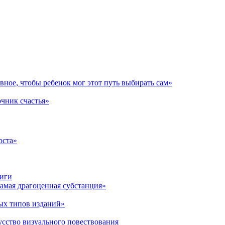
авное, чтобы ребенок мог этот путь выбирать сам»
очник счастья»
оста»
ниги
амая драгоценная субстанция»
ых типов изданий»
усство визуального повествования