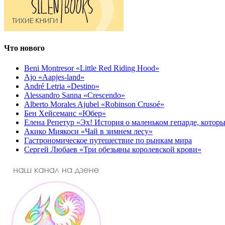
Что нового
Beni Montresor «Little Red Riding Hood»
Ajo «Aapjes-land»
André Letria «Destino»
Alessandro Sanna «Crescendo»
Alberto Morales Ajubel «Robinson Crusoé»
Бен Хейсеманс «Юбер»
Елена Репетур «Эх! История о маленьком гепарде, которы
Акико Миякоси «Чай в зимнем лесу»
Гастрономическое путешествие по рынкам мира
Сергей Любаев «Три обезьяны королевской крови»