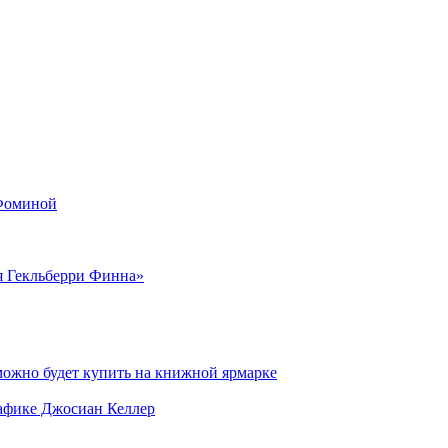
 Фоминой
я Гекльберри Финна»
можно будет купить на книжной ярмарке
рафике Джосиан Келлер