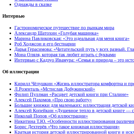
Однажды в сказке
Интервью
Гастрономическое путешествие по рынкам мира
Александр Шатохин «Голубая машинка»
Марина Павликовская: «Это идеальная для меня книга»
Роб Ходжсон и его бестиарии
Дарья Герасимова: «Читательский путь у всех разный. Гл
Мона Оляля, которая так любит играть с буквами
Интервью с Кадзуо Ивамура: «Семья и природа – это ист
Об иллюстрации
Кирилл Чёлушкин «Жизнь иллюстратора комфортна и пр
Л.Розенталь «Мстислав Добужинский»
Филип Пуллман «Расцвет детской книги при Сталине»
Алексей Пахомов «Про свою работу»
Большие книжки для маленьких: иллюстрация детской к
Алексей Копейкин «Душевное тепло в детской книге — с
Николай Попов «Об иллюстрации»
Никитина Т.Ю. «Особенности иллюстрирования различн
Борис Дехтерёв «Что такое книжная иллюстрация»
Краткая история детской иллюстрированной книги и иск