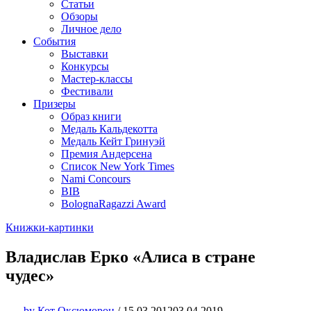
Статьи
Обзоры
Личное дело
События
Выставки
Конкурсы
Мастер-классы
Фестивали
Призеры
Образ книги
Медаль Кальдекотта
Медаль Кейт Гринуэй
Премия Андерсена
Список New York Times
Nami Concours
BIB
BolognaRagazzi Award
Книжки-картинки
Владислав Ерко «Алиса в стране
чудес»
by
Кот Оксюморон
/
15.03.2012
03.04.2019