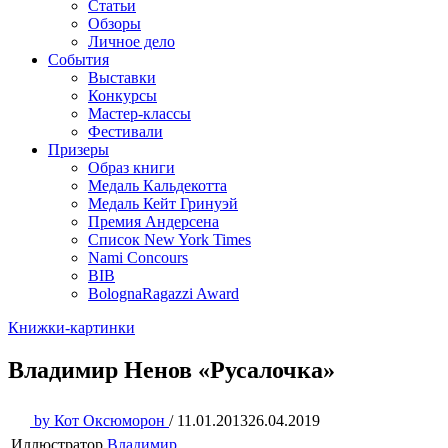
Статьи
Обзоры
Личное дело
События
Выставки
Конкурсы
Мастер-классы
Фестивали
Призеры
Образ книги
Медаль Кальдекотта
Медаль Кейт Гринуэй
Премия Андерсена
Список New York Times
Nami Concours
BIB
BolognaRagazzi Award
Книжки-картинки
Владимир Ненов «Русалочка»
by
Кот Оксюморон
/
11.01.2013
26.04.2019
Иллюстратор
Владимир