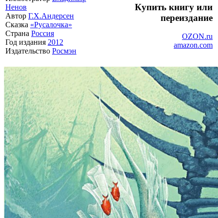
Купить книгу или
Ненов
Автор
Г.Х.Андерсен
переиздание
Сказка
«Русалочка»
Страна
Россия
OZON.ru
Год издания
2012
amazon.com
Издательство
Росмэн