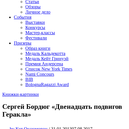
Статьи
Обзоры
Личное дело
События
Выставки
Конкурсы
Мастер-классы
Фестивали
Призеры
Образ книги
Медаль Кальдекотта
Медаль Кейт Гринуэй
Премия Андерсена
Список New York Times
Nami Concours
BIB
BolognaRagazzi Award
Книжки-картинки
Сергей Бордюг «Двенадцать подвигов
Геракла»
by
Кот Оксюморон
/
31.01.2013
07.08.2017