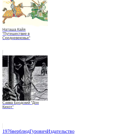
Наташа Кайя
"Путешествие в
Средневековье"
Савва Бродский "Дон
Кихот"
1976
верблюд
Гурович
Издательство