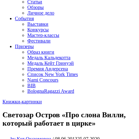
Статьи
Обзоры
Личное дело
События
Выставки
Конкурсы
Мастер-классы
Фестивали
Призеры
Образ книги
Медаль Кальдекотта
Медаль Кейт Гринуэй
Премия Андерсена
Список New York Times
Nami Concours
BIB
BolognaRagazzi Award
Книжки-картинки
Светозар Остров «Про слона Вилли,
который работает в цирке»
by
Кот Оксюморон
/
08.06.2013
25.07.2020