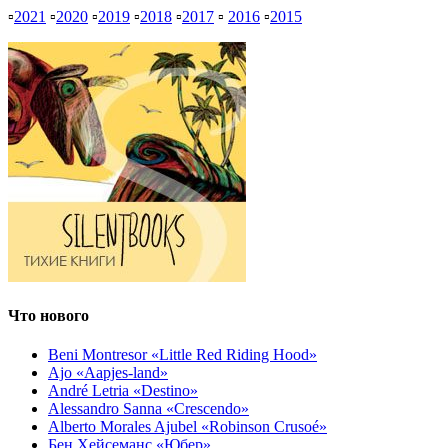
▫
2021
▫
2020
▫
2019
▫
2018
▫
2017
▫
2016
▫
2015
Что нового
Beni Montresor «Little Red Riding Hood»
Ajo «Aapjes-land»
André Letria «Destino»
Alessandro Sanna «Crescendo»
Alberto Morales Ajubel «Robinson Crusoé»
Бен Хейсеманс «Юбер»