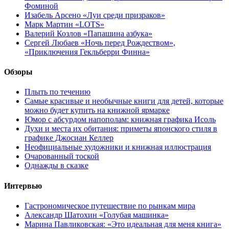
Фоминой
Изабель Арсено «Луи среди призраков»
Марк Мартин «LOTS»
Валерий Козлов «Папашина азбука»
Сергей Любаев «Ночь перед Рождеством»,
«Приключения Гекльберри Финна»
Обзоры
Плыть по течению
Самые красивые и необычные книги для детей, которые
можно будет купить на книжной ярмарке
Юмор с абсурдом напополам: книжная графика Исоль
Духи и места их обитания: приметы японского стиля в
графике Джосиан Келлер
Неофициальные художники и книжная иллюстрация
Очарованный тоской
Однажды в сказке
Интервью
Гастрономическое путешествие по рынкам мира
Александр Шатохин «Голубая машинка»
Марина Павликовская: «Это идеальная для меня книга»