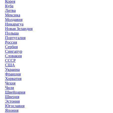
Корея
Куба
Литва
Мексика
Молдавия
Никарагуа
Новая Зеландия
Польша
Португалия
Россия
Сербия
Сингапур
Словакия
СССР
США
Украина
Франция
Хорватия
Чехия
Чили
Швейцария
Швеция
Эстония
Югославия
Япония