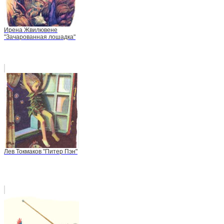
Ирена Жвилювене
"Зачарованная лошадка"
Лев Токмаков "Питер Пэн"