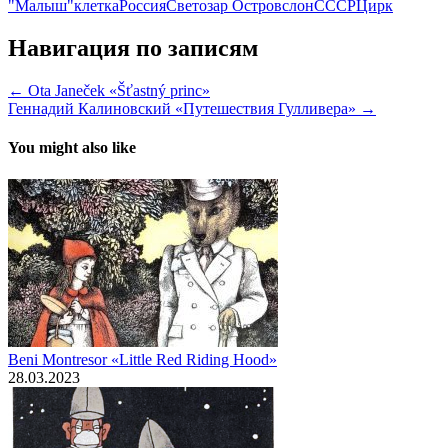
"Малыш"
клетка
Россия
Светозар Остров
слон
СССР
Цирк
Навигация по записям
← Ota Janeček «Šťastný princ»
Геннадий Калиновский «Путешествия Гулливера» →
You might also like
Beni Montresor «Little Red Riding Hood»
28.03.2023