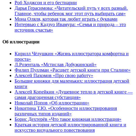
Роб Ходжсон и его бестиарии
Дарья Герасимова: «Читательский путь у всех разный.
Главное, чтобы ребенок мог этот путь выбирать сам»
Мона Оляля, которая так любит играть с буквами
Интервью с Кадзуо Ивамура: «Семья и природа – это
источник счастья»
Об иллюстрации
Кирилл Чёлушкин «Жизнь иллюстратора комфортна и
проста»
Л.Розенталь «Мстислав Добужинский»
Филип Пуллман «Расцвет детской книги при Сталине»
Алексей Пахомов «Про свою работу»
Большие книжки для маленьких: иллюстрация детской
книги
Алексей Копейкин «Душевное тепло в детской книге —
самая драгоценная субстанция»
Николай Попов «Об иллюстрации»
Никитина Т.Ю. «Особенности иллюстрирования
различных типов изданий»
Борис Дехтерёв «Что такое книжная иллюстрация»
Краткая история детской иллюстрированной книги и
искусство визуального повествования