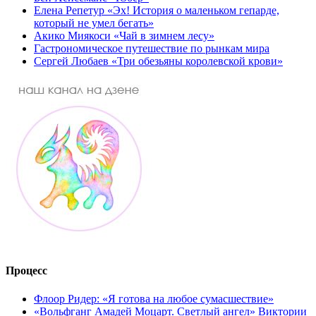
Елена Репетур «Эх! История о маленьком гепарде,
который не умел бегать»
Акико Миякоси «Чай в зимнем лесу»
Гастрономическое путешествие по рынкам мира
Сергей Любаев «Три обезьяны королевской крови»
Процесс
Флоор Ридер: «Я готова на любое сумасшествие»
«Вольфганг Амадей Моцарт. Светлый ангел» Виктории