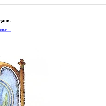
дание
on.com