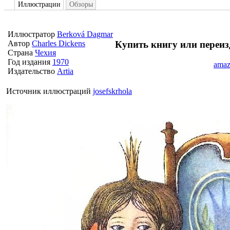
Иллюстрации
Обзоры
Иллюстратор
Berková Dagmar
Купить книгу или переиз
Автор
Charles Dickens
Страна
Чехия
Год издания
1970
amaz
Издательство
Artia
Источник иллюстраций
josefskrhola