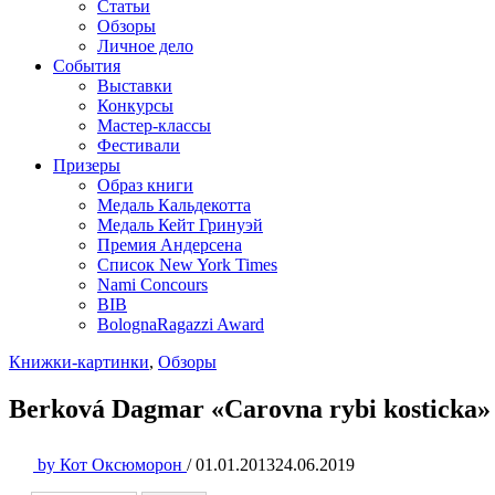
Статьи
Обзоры
Личное дело
События
Выставки
Конкурсы
Мастер-классы
Фестивали
Призеры
Образ книги
Медаль Кальдекотта
Медаль Кейт Гринуэй
Премия Андерсена
Список New York Times
Nami Concours
BIB
BolognaRagazzi Award
Книжки-картинки
,
Обзоры
Berková Dagmar «Carovna rybi kosticka»
by
Кот Оксюморон
/
01.01.2013
24.06.2019